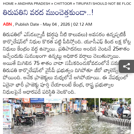
HOME
»
ANDHRA PRADESH
»
CHITTOOR
»
TIRUPATI SHOULD NOT BE FLOOD
తిరుపతిని వరద ముంచెత్తకుండా..!
ABN
, Publish Date - May 04 , 2026 | 02:12 AM
తిరుపతిలో ఎస్‌డబ్ల్యూడీ (వర్షపు నీటి కాలువలు) అవసరం ఉన్నప్పటికీ
కార్పొరేషన్‌లో నిధుల కొరత పట్టి పీడిస్తోంది. యూసీఎఫ్‌ కింద లక్ష కోట్ల
నిధులు కేంద్రం వద్ద ఉన్నాయి. ప్రతిపాదనలు అందిన వెంటనే 25శాతం
ఇచ్చేందుకు సుముఖంగా ఉన్నట్టు అధికార వర్గాలు చెబుతున్నాయి.
అయితే మిగిలిన 75 శాతం వాటా సమీకరించుకోవడంలోనే సమస్య.
తిరుపతి కార్పొరేషన్‌లో వైసీపీ ప్రభుత్వం దిగిపోతూ జీరో బ్యాలెన్స్‌ చేసి
పోయింది. అనేక ప్రాజెక్టులు మధ్యలోనే ఆగిపోయాయి. ఈ నేపథ్యంలో
ఏదైనా భారీ ప్రాజెక్టు పూర్తి చేయాలంటే కేంద్ర, రాష్ట్ర ప్రభుత్వాల
నిధులపైనే ఆధారపడే పరిస్థితి నెలకొంది.