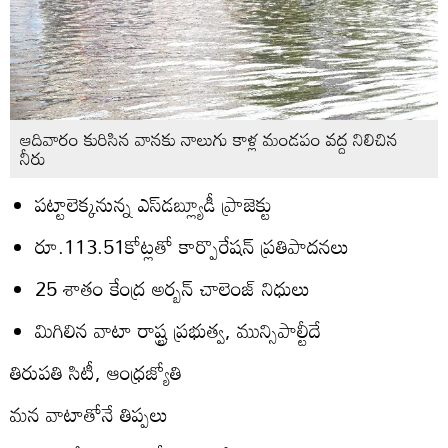
ఆదివారం కురిసిన వానకు నాలుగు కాళ్ల మండపం వద్ద నిలిచిన
నీరు
పట్టాలెక్కనున్న ఎస్‌డబ్ల్యూడీ ప్రాజెక్టు
రూ.113.51కోట్లతో కార్పొరేషన్‌ ప్రతిపాదనలు
25 శాతం కేంద్ర అర్బన్‌ చాలెంజ్‌ నిధులు
మిగిలిన వాటా రాష్ట్ర ప్రభుత్వ, మున్సిపాల్టీదే
తిరుపతి సిటీ, ఆంధ్రజ్యోతి
మన వాటాతోనే తిప్పలు