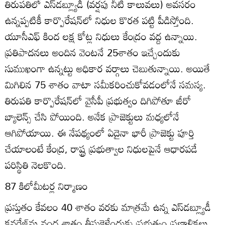
తిరుపతిలో ఎస్‌డబ్ల్యూడీ (వర్షపు నీటి కాలువలు) అవసరం
ఉన్నప్పటికీ కార్పొరేషన్‌లో నిధుల కొరత పట్టి పీడిస్తోంది.
యూసీఎఫ్‌ కింద లక్ష కోట్ల నిధులు కేంద్రం వద్ద ఉన్నాయి.
ప్రతిపాదనలు అందిన వెంటనే 25శాతం ఇచ్చేందుకు
సుముఖంగా ఉన్నట్టు అధికార వర్గాలు చెబుతున్నాయి. అయితే
మిగిలిన 75 శాతం వాటా సమీకరించుకోవడంలోనే సమస్య.
తిరుపతి కార్పొరేషన్‌లో వైసీపీ ప్రభుత్వం దిగిపోతూ జీరో
బ్యాలెన్స్‌ చేసి పోయింది. అనేక ప్రాజెక్టులు మధ్యలోనే
ఆగిపోయాయి. ఈ నేపథ్యంలో ఏదైనా భారీ ప్రాజెక్టు పూర్తి
చేయాలంటే కేంద్ర, రాష్ట్ర ప్రభుత్వాల నిధులపైనే ఆధారపడే
పరిస్థితి నెలకొంది.
87 కిలోమీటర్ల నిర్మాణం
ప్రస్తుతం కేవలం 40 శాతం వరకు మాత్రమే ఉన్న ఎస్‌డబ్ల్యూడీ
కవరేజ్‌ను వంద శాతం తీసుకెళ్లేందుకు ప్రభుత్వం ప్రణాళికలు