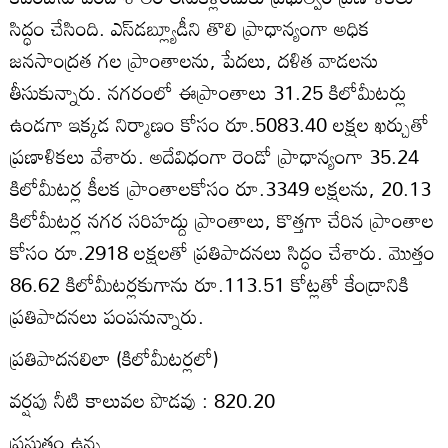
సిద్ధం చేసింది. ఎస్‌డబ్ల్యూడీని తొలి ప్రాధాన్యంగా అధిక
జనసాంద్రత గల ప్రాంతాలను, పేదలు, దళిత వాడలను
తీసుకున్నారు. నగరంలో ఈప్రాంతాలు 31.25 కిలోమీటర్లు
ఉండగా ఇక్కడ నిర్మాణం కోసం రూ.5083.40 లక్షల ఖర్చుతో
ప్రణాళికలు వేశారు. అదేవిధంగా రెండో ప్రాధాన్యంగా 35.24
కిలోమీటర్ల కీలక ప్రాంతాలకోసం రూ.3349 లక్షలను, 20.13
కిలోమీటర్ల నగర సరిహద్దు ప్రాంతాలు, కొత్తగా చేరిన ప్రాంతాల
కోసం రూ.2918 లక్షలతో ప్రతిపాదనలు సిద్ధం చేశారు. మొత్తం
86.62 కిలోమీటర్లకుగాను రూ.113.51 కోట్లతో కేంద్రానికి
ప్రతిపాదనలు పంపనున్నారు.
ప్రతిపాదనలిలా (కిలోమీటర్లలో)
వర్షపు నీటి కాలువల పొడవు : 820.20
ప్రస్తుతం ఉన్న