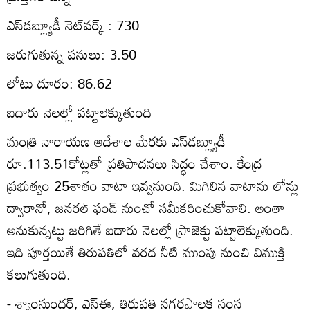
ఎస్‌డబ్ల్యూడీ నెట్‌వర్క్‌ : 730
జరుగుతున్న పనులు: 3.50
లోటు దూరం: 86.62
ఐదారు నెలల్లో పట్టాలెక్కుతుంది
మంత్రి నారాయణ ఆదేశాల మేరకు ఎస్‌డబ్ల్యూడీ
రూ.113.51కోట్లతో ప్రతిపాదనలు సిద్ధం చేశాం. కేంద్ర
ప్రభుత్వం 25శాతం వాటా ఇవ్వనుంది. మిగిలిన వాటాను లోన్లు
ద్వారానో, జనరల్‌ ఫండ్‌ నుంచో సమీకరించుకోవాలి. అంతా
అనుకున్నట్టు జరిగితే ఐదారు నెలల్లో ప్రాజెక్టు పట్టాలెక్కుతుంది.
ఇది పూర్తయితే తిరుపతిలో వరద నీటి ముంపు నుంచి విముక్తి
కలుగుతుంది.
- శ్యాంసుందర్‌, ఎస్‌ఈ, తిరుపతి నగరపాలక సంస్థ