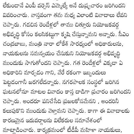
లేకుండానే ఎంపీ వర్సెస్‌ ఎమ్మెల్యే అనే దుష్ప్రచారం జరిగిందని
వివరించారు. వాస్తవంగా తమ మధ్య ఎలాంటి వివాదాలు లేవని
చెప్పారు. గడచిన రెండేళ్లలో తాము చిత్తూరు నియోజకవర్గ
అభివృద్ధి కోసం కలసికట్టుగా కృషి చేస్తున్నామని అన్నారు. సీఎం
చంద్రబాబు, మంత్రి నారా లోకేశ్‌ సారధ్యంలో అధికారులను,
నాయకులను సమన్వయం చేసుకుని నియోజకవర్గ అభివృద్ధి
ముందుకు సాగుతోందని చెప్పారు. గత రెండేళ్లలో ఎక్కడా ఏ
అధికారిని మార్చడం గాని, వేరే రకంగా ఇబ్బందులు
పెట్టడంగానీ జరగలేదన్నారు. నగరపాలక సంస్థలో జరిగిన
ఘటనలోనూ మాటల వివాదం కాస్త దాడిగా ప్రచారం జరిగిందని
చెప్పారు. అందరూ పనిచేసేది ప్రజలకోసమేనని , అందరినీ
కలుపుకొని ముందుకు వెళ్తామని చెప్పారు. కాగా ఈ వివాదాలకు
కారణమైన ఇరువర్గాలను విలేకరుల సమావేశంలో
మాట్లాడించారు. కార్యక్రమంలో టీడీపీ మహిళా నాయకులు,