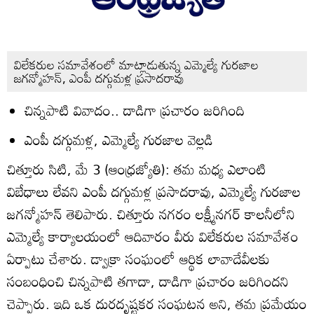
విలేకరుల సమావేశంలో మాట్లాడుతున్న ఎమ్మెల్యే గురజాల
జగన్మోహన్‌, ఎంపీ దగ్గుమళ్ల ప్రసాదరావు
చిన్నపాటి వివాదం.. దాడిగా ప్రచారం జరిగింది
ఎంపీ దగ్గుమళ్ల, ఎమ్మెల్యే గురజాల వెల్లడి
చిత్తూరు సిటి, మే 3 (ఆంధ్రజ్యోతి): తమ మధ్య ఎలాంటి
విబేధాలు లేవని ఎంపీ దగ్గుమళ్ల ప్రసాదరావు, ఎమ్మెల్యే గురజాల
జగన్మోహన్‌ తెలిపారు. చిత్తూరు నగరం లక్ష్మీనగర్‌ కాలనీలోని
ఎమ్మెల్యే కార్యాలయంలో ఆదివారం వీరు విలేకరుల సమావేశం
ఏర్పాటు చేశారు. డ్వాక్రా సంఘంలో ఆర్థిక లావాదేవీలకు
సంబంధించి చిన్నపాటి తగాదా, దాడిగా ప్రచారం జరిగిందని
చెప్పారు. ఇది ఒక దురదృష్టకర సంఘటన అని, తమ ప్రమేయం