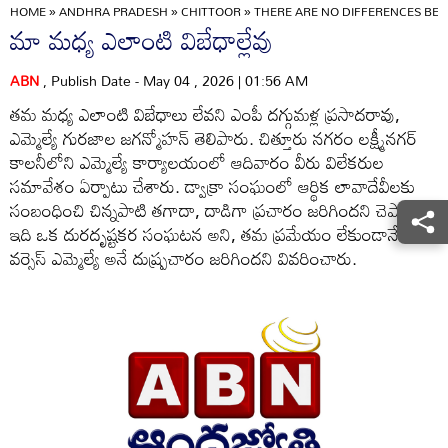
HOME
»
ANDHRA PRADESH
»
CHITTOOR
»
THERE ARE NO DIFFERENCES BET
మా మధ్య ఎలాంటి విబేధాల్లేవు
ABN
, Publish Date - May 04 , 2026 | 01:56 AM
తమ మధ్య ఎలాంటి విబేధాలు లేవని ఎంపీ దగ్గుమళ్ల ప్రసాదరావు,
ఎమ్మెల్యే గురజాల జగన్మోహన్‌ తెలిపారు. చిత్తూరు నగరం లక్ష్మీనగర్‌
కాలనీలోని ఎమ్మెల్యే కార్యాలయంలో ఆదివారం వీరు విలేకరుల
సమావేశం ఏర్పాటు చేశారు. డ్వాక్రా సంఘంలో ఆర్థిక లావాదేవీలకు
సంబంధించి చిన్నపాటి తగాదా, దాడిగా ప్రచారం జరిగిందని చెప్పారు.
ఇది ఒక దురదృష్టకర సంఘటన అని, తమ ప్రమేయం లేకుండానే ఎంపీ
వర్సెస్‌ ఎమ్మెల్యే అనే దుష్ప్రచారం జరిగిందని వివరించారు.