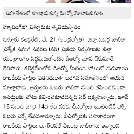
సమావేశంలో మాట్లాడుతున్న డీఆర్వో మోహన్‌కుమార్‌
మ్యాపింగ్‌లో చిత్తూరుకు తృతీయస్థానం
చిత్తూరు కలెక్టరేట్‌, మే 21 (ఆంధ్రజ్యోతి): జిల్లా ఓటర్ల జాబితా
ప్రత్యేక సమగ్ర సవరణ (సర్‌) ప్రక్రియ నిర్వహణకు జిల్లా
యంత్రాంగం సిద్ధమవుతోందని డీఆర్వో మోహన్‌కుమార్‌
తెలిపారు. కలెక్టరేట్‌లోని డీఆర్వో మీటింగ్‌ హాలులో గురువారం
రాజకీయ పార్టీల ప్రతినిధులతో జరిగిన సమావేశంలో ఆయన
మాట్లాడారు. అర్హులను ఓటరు జాబితా నుంచి తప్పించకుండా,
అనర్హులకు చోటు కల్పించకూడదన్నది సర్‌ లక్ష్యమన్నారు. జూన్‌
15 నుంచి జూలై 14వ తేది వరకు బీఎల్వోలు ఇంటింటికీ వెళ్ళి
ఓటరు సర్వే చేపడతారన్నారు. బీఎల్వోలకు సహకారంగా
రాజకీయ పార్టీలు బూత్‌లెవల్‌ ఏజెంట్ల జాబితాను ఇవ్వాలని