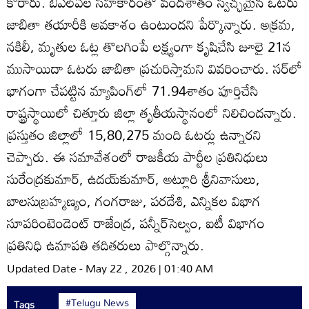
కోరారు. బీఎల్‌ఏల సహకారంతో వందశాతం స్వచ్ఛమైన ఓటరు
జాబితా తయారీకి అవకాశం ఉంటుందని పేర్కొన్నారు. అక్రమ,
నకిలీ, మృతుల ఓట్ల తొలగింపే లక్ష్యంగా కృషిచేసి జూలై 21న
ముసాయిదా ఓటరు జాబితా ప్రచురిస్తామని వివరించారు. సర్‌లో
భాగంగా చేపట్టిన మ్యాపింగ్‌లో 71.94శాతం పూర్తిచేసి
రాష్ట్రస్థాయిలో చిత్తూరు జిల్లా తృతీయస్థానంలో నిలిచిందన్నారు.
ప్రస్తుతం జిల్లాలో 15,80,275 మంది ఓటర్లు ఉన్నారని
చెప్పారు. ఈ సమావేశంలో రాజకీయ పార్టీల ప్రతినిధులు
సురేంద్రకుమార్‌, ఉదయ్‌కుమార్‌, అట్లూరి శ్రీనివాసులు,
బాలసుబ్రహ్మణ్యం, గంగరాజు, పరదేశి, ఎన్నికల విభాగ
సూపరింటెండెంట్‌ రాజేంద్ర, పన్నీర్‌సెల్వం, ఐటీ విభాగం
ప్రతినిధి ఉమాపతి తదితరులు పాల్గొన్నారు.
Updated Date - May 22 , 2026 | 01:40 AM
#Telugu News
Tags