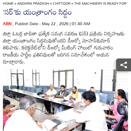
HOME
»
ANDHRA PRADESH
»
CHITTOOR
»
THE MACHINERY IS READY FOR 'SI
‘సర్‌’కు యంత్రాంగం సిద్ధం
ABN
, Publish Date - May 22 , 2026 | 01:40 AM
జిల్లా ఓటర్ల జాబితా ప్రత్యేక సమగ్ర సవరణ (సర్‌) ప్రక్రియ నిర్వహణకు
జిల్లా యంత్రాంగం సిద్ధమవుతోందని డీఆర్వో మోహన్‌కుమార్‌
తెలిపారు. కలెక్టరేట్‌లోని డీఆర్వో మీటింగ్‌ హాలులో గురువారం
రాజకీయ పార్టీల ప్రతినిధులతో జరిగిన సమావేశంలో ఆయన
మాట్లాడారు.