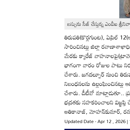
బస్సును సీజ్‌ చేస్తున్న ఎంవీఐ శ్రీని
తిరుపతి(కొర్లగుంట), ఏప్రిల్‌ 12(ఆ
సారించినట్లు జిల్లా రవాణాశాఖాధ
మేరకు క్యారేజ్‌ వాహనాలపై(ట్రావెల
భాగంగా వారం రోజుల పాటు నిర్
చేశారు. జగదల్పూర్‌ నుంచి తిరుపతివై
నిబంధనలను ఉల్లంఘించినట్లు ఆదివ
చేశారు. డీటీవో మాట్లాడుతూ..
భద్రతకు సహకరించాలని విజ్ఞప్త
అతికానాజ్‌, మోహన్‌కుమార్‌, రమణ
Updated Date - Apr 12 , 2026 |