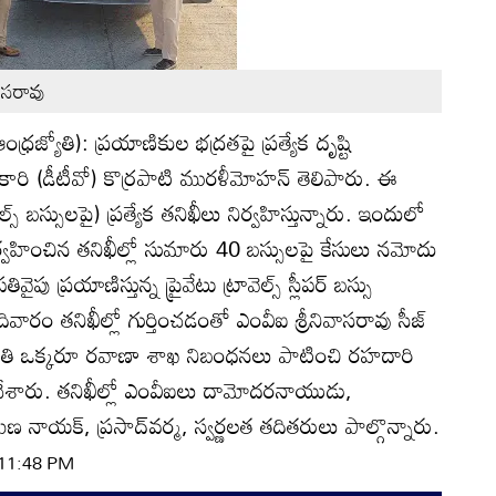
వాసరావు
ంధ్రజ్యోతి): ప్రయాణికుల భద్రతపై ప్రత్యేక దృష్టి
ికారి (డీటీవో) కొర్రపాటి మురళీమోహన్‌ తెలిపారు. ఈ
్స్‌ బస్సులపై) ప్రత్యేక తనిఖీలు నిర్వహిస్తున్నారు. ఇందులో
వహించిన తనిఖీల్లో సుమారు 40 బస్సులపై కేసులు నమోదు
పు ప్రయాణిస్తున్న ప్రైవేటు ట్రావెల్స్‌ స్లీపర్‌ బస్సు
ారం తనిఖీల్లో గుర్తించడంతో ఎంవీఐ శ్రీనివాసరావు సీజ్‌
 ప్రతి ఒక్కరూ రవాణా శాఖ నిబంధనలు పాటించి రహదారి
ి చేశారు. తనిఖీల్లో ఎంవీఐలు దామోదరనాయుడు,
 నాయక్‌, ప్రసాద్‌వర్మ, స్వర్ణలత తదితరులు పాల్గొన్నారు.
 11:48 PM