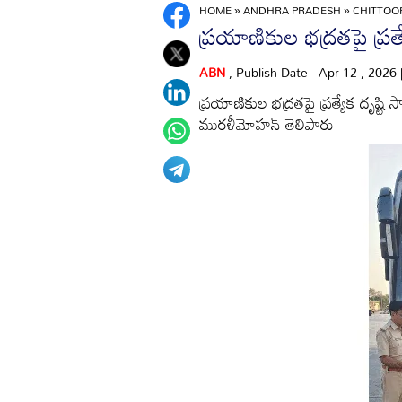
HOME
»
ANDHRA PRADESH
»
CHITTO
ప్రయాణికుల భద్రతపై ప్రత్య
ABN
, Publish Date - Apr 12 , 2026
ప్రయాణికుల భద్రతపై ప్రత్యేక దృష్టి స
మురళీమోహన్‌ తెలిపారు