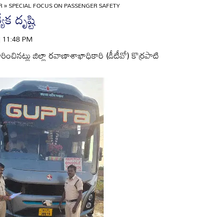
OR
»
SPECIAL FOCUS ON PASSENGER SAFETY
ేక దృష్టి
 | 11:48 PM
ారించినట్లు జిల్లా రవాణాశాఖాధికారి (డీటీవో) కొర్రపాటి