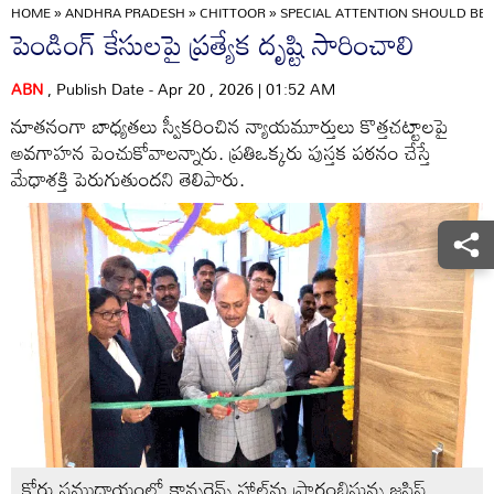
HOME
»
ANDHRA PRADESH
»
CHITTOOR
»
SPECIAL ATTENTION SHOULD BE 
పెండింగ్‌ కేసులపై ప్రత్యేక దృష్టి సారించాలి
ABN
, Publish Date - Apr 20 , 2026 | 01:52 AM
నూతనంగా బాధ్యతలు స్వీకరించిన న్యాయమూర్తులు కొత్తచట్టాలపై
అవగాహన పెంచుకోవాలన్నారు. ప్రతిఒక్కరు పుస్తక పఠనం చేస్తే
మేధాశక్తి పెరుగుతుందని తెలిపారు.
కోర్టు సముదాయంలో కాన్ఫరెన్స్‌ హాల్‌ను ప్రారంభిస్తున్న జస్టిస్‌