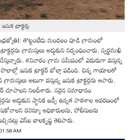
ుక ట్రాక్టర్లు
ఆంధ్రజ్యోతి): తొట్టంబేడు మండలం పూడి గ్రామంలో
ాక్టర్లను గ్రామస్తులు అడ్డుకుని నిర్బంధించారు. స్వర్ణముఖి
ేస్తున్నారు. శనివారం గ్రామ సమీపంలో ఎదురుగా వస్తున్న
పొలాల్లో ఇసుక ట్రాక్టర్‌ బోల్తా పడింది. చిన్న గాయాలతో
 గ్రామస్తులు అటుగా వస్తున్న ఇసుక ట్రాక్టర్లను ఆపారు.
ెటర్‌ చూపాలని నిలదీశారు. సరైన సమాధానం
టర్లను అడ్డుకుని స్థానిక జడ్పీ ఉన్నత పాఠశాల ఆవరణంలో
తీసుకోవాలని రెవెన్యూ అధికారులను, పోలీసులను
్చినట్లు ఎస్‌ఐ బాలకృష్ణ తెలిపారు.
| 01:58 AM