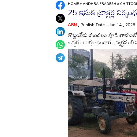
HOME
»
ANDHRA PRADESH
»
CHITTO
25 ఇసుక ట్రాక్టర్ల నిర్బం
ABN
, Publish Date - Jun 14 , 2026
తొట్టంబేడు మండలం పూడి గ్రామంలో అక
అడ్డుకుని నిర్బంధించారు. స్వర్ణముఖి