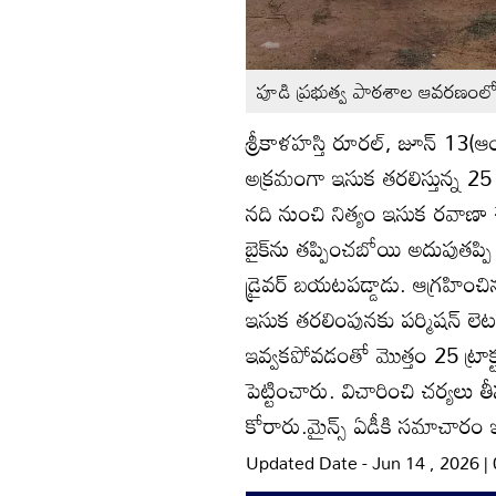
పూడి ప్రభుత్వ పాఠశాల ఆవరణంలో ఇస
శ్రీకాళహస్తి రూరల్‌, జూన్‌ 13(
అక్రమంగా ఇసుక తరలిస్తున్న 25 ట్ర
నది నుంచి నిత్యం ఇసుక రవాణా చ
బైక్‌ను తప్పించబోయి అదుపుతప్పి 
డ్రైవర్‌ బయటపడ్డాడు. ఆగ్రహించిన
ఇసుక తరలింపునకు పర్మిషన్‌ ల
ఇవ్వకపోవడంతో మొత్తం 25 ట్రాక్
పెట్టించారు. విచారించి చర్యలు 
కోరారు.మైన్స్‌ ఏడీకి సమాచారం ఇచ
Updated Date - Jun 14 , 2026 