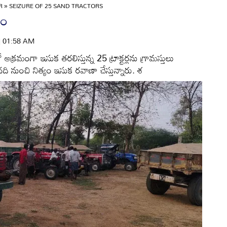
OR
»
SEIZURE OF 25 SAND TRACTORS
ధం
 | 01:58 AM
్రమంగా ఇసుక తరలిస్తున్న 25 ట్రాక్టర్లను గ్రామస్తులు
 నది నుంచి నిత్యం ఇసుక రవాణా చేస్తున్నారు. శ