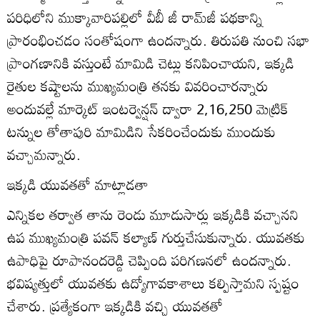
పరిధిలోని ముక్కావారిపల్లిలో వీబీ జీ రామ్‌జీ పథకాన్ని
ప్రారంభించడం సంతోషంగా ఉందన్నారు. తిరుపతి నుంచి సభా
ప్రాంగణానికి వస్తుంటే మామిడి చెట్లు కనిపించాయని, ఇక్కడి
రైతుల కష్టాలను ముఖ్యమంత్రి తనకు వివరించారన్నారు
అందువల్లే మార్కెట్‌ ఇంటర్వెన్షన్‌ ద్వారా 2,16,250 మెట్రిక్‌
టన్నుల తోతాపురి మామిడిని సేకరించేందుకు ముందుకు
వచ్చామన్నారు.
ఇక్కడి యువతతో మాట్లాడతా
ఎన్నికల తర్వాత తాను రెండు మూడుసార్లు ఇక్కడికి వచ్చానని
ఉప ముఖ్యమంత్రి పవన్‌ కల్యాణ్‌ గుర్తుచేసుకున్నారు. యువతకు
ఉపాధిపై రూపానందరెడ్డి చెప్పింది పరిగణనలో ఉందన్నారు.
భవిష్యత్తులో యువతకు ఉద్యోగావకాశాలు కల్పిస్తామని స్పష్టం
చేశారు. ప్రత్యేకంగా ఇక్కడికి వచ్చి యువతతో