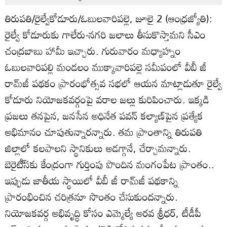
తిరుపతి/రైల్వేకోడూరు/ఓబులవారిపల్లె, జూలై 2 (ఆంధ్రజ్యోతి):
రైల్వే కోడూరుకు గాలేరు-నగరి జలాలు తీసుకొస్తామని సీఎం
చంద్రబాబు హామీ ఇచ్చారు. గురువారం మధ్యాహ్నం
ఓబులవారిపల్లి మండలం ముక్కావారిపల్లె సమీపంలో వీబీ జీ
రామ్‌జీ పథకం ప్రారంభోత్సవ సభలో ఆయన మాట్లాడుతూ రైల్వే
కోడూరు నియోజకవర్గంపై వరాల జల్లు కురిపించారు. ఇక్కడి
ప్రజలు తనపైన, జనసేన అధినేత పవన్‌ కల్యాణ్‌పైన ప్రత్యేక
అభిమానం చూపుతున్నారన్నారు. తమ ప్రాంతాన్ని తిరుపతి
జిల్లాలో కలపాలని స్థానికులు అడగ్గానే, చేర్చామన్నారు.
బెరైటీ్‌సకు కేంద్రంగా గుర్తింపు పొందిన మంగంపేట ప్రాంతం..
ఇప్పుడు జాతీయ స్థాయిలో వీబీ జీ రామ్‌జీ పథకాన్ని
ప్రారంభించిన చరిత్రనూ సొంతం చేసుకుందన్నారు.
నియోజకవర్గ అభివృద్ధి కోసం ఎమ్మెల్యే అరవ శ్రీధర్‌, టీడీపీ