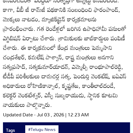
కనిపించడంతో వీరిద్దరూ సంతృప్తిగా ఉన్నట్టు కనిపించింది.
కాగా, వీబీ జీ రామ్‌జీ పథకానికి సంబంధించి ఫారంపాండ్‌,
మొక్కలు నాటడం, మ్యాజిక్‌డ్రైన్‌ కార్యక్రమాలను
ప్రారంభించారు. గత రెండేళ్లలో జరిగిన ఉపాధిహామీ పనులతో
ఎగ్జిబిషన్‌ ఏర్పాటు చేశారు. శ్రామికులకు జాబ్‌కార్డులు పంపిణీ
చేశారు. ఈ కార్యక్రమంలో కేంద్ర మంత్రులు పెమ్మసాని
చంద్రశేఖర్‌, కమలేష్‌ పాశ్వాన్‌, రాష్ట్ర మంత్రులు అనగాని
సత్యప్రసాద్‌, సత్యకుమార్‌యాదవ్‌, ఎమ్మెల్సీ రాంభూపాల్‌రెడ్డి,
టీడీపీ పరిశీలకులు దామచర్ల సత్య, పెందుర్తి వెంకటేష్‌, ఐఏఎస్‌
అధికారులు రోహిణికాన్సాల్‌, కృష్ణతేజ, కాంతీలాల్‌దండే,
కలెక్టర్‌ వెంకటేశ్వర్‌, ఎస్పీ సుబ్బరాయుడు, స్థానిక కూటమి
నాయకులు పాల్గొన్నారు.
Updated Date - Jul 03 , 2026 | 12:23 AM
#Telugu News
Tags