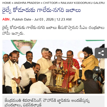
HOME
»
ANDHRA PRADESH
»
CHITTOOR
»
RAILWAY KODOORUKU GALERU-
రైల్వే కోడూరుకు గాలేరు-నగరి జలాలు
ABN
, Publish Date - Jul 03 , 2026 | 12:23 AM
రైల్వే కోడూరుకు గాలేరు-నగరి జలాలు తీసుకొస్తామని సీఎం చంద్రబాబు
హామీ ఇచ్చారు.
కేంద్రమంతి శివరాజ్‌సింగ్‌ చౌహాన్‌కి జ్ఞాపికను అందజేస్తున్న
చ్రందబాబు, పవన్‌కల్యాణ్‌