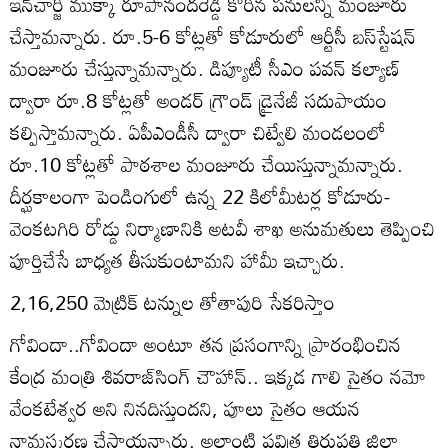
ఇన్‌చార్జి ముక్కా రూపానందరెడ్డి కోరిన పనులన్నీ మంజూరు
చేస్తామన్నారు. రూ.5-6 కోట్లతో కోడూరులో ఆర్టీసీ బస్‌స్టేషన్‌
మంజూరు చేస్తున్నామన్నారు. డిప్యూటీ సీఎం పవన్‌ కల్యాణ్‌
ద్వారా రూ.8 కోట్లతో అండర్‌ గ్రౌండ్‌ డ్రైనేజీ సదుపాయం
కల్పిస్తామన్నారు. ఏపీఎండీసీ ద్వారా చిట్వేలి మండలంలో
రూ.10 కోట్లతో పాఠశాల మంజూరు చేయిస్తున్నామన్నారు.
దీర్ఘకాలంగా పెండింగులో ఉన్న 22 కిలోమీటర్ల కోడూరు-
వెంకటగిరి రోడ్డు నిర్మాణానికి అటవీ శాఖ అనుమతులు తెప్పించి
పూర్తిచేసే బాధ్యత తీసుకుంటామని హామీ ఇచ్చారు.
2,16,250 మెట్రిక్‌ టన్నుల తోతాపురి సేకరిస్తాం
గోవిందా..గోవిందా అంటూ తన ప్రసంగాన్ని ప్రారంభించిన
కేంద్ర మంత్రి శివరాజ్‌సింగ్‌ చౌహాన్‌.. ఇక్కడ గాలి సైతం నమో
వేంకటేశ్వర అని నినదిస్తుందని, పూలు సైతం ఆయన
నామస్మరణ చేస్తాయన్నారు. అలాంటి పవిత్ర తిరుపతి జిల్లా