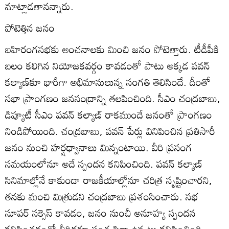
మాట్లాడతానన్నారు.
పోటెత్తిన జనం
బహిరంగసభకు అంచనాలకు మించి జనం పోటెత్తారు. టీడీపీకి
బలం కలిగిన నియోజకవర్గం కావడంతో పాటు అక్కడ పవన్‌
కల్యాణ్‌కూ భారీగా అభిమానులున్న సంగతి తెలిసిందే. దీంతో
సభా ప్రాంగణం జనసంద్రాన్ని తలపించింది. సీఎం చంద్రబాబు,
డిప్యూటీ సీఎం పవన్‌ కల్యాణ్‌ రాకముందే జనంతో ప్రాంగణం
నిండిపోయింది. చంద్రబాబు, పవన్‌ పేర్లు వినిపించిన ప్రతిసారీ
జనం నుంచి హర్షధ్వానాలు మిన్నంటాయి. వీరి ప్రసంగ
సమయంలోనూ అదే స్పందన కనిపించింది. పవన్‌ కల్యాణ్‌
సినిమాల్లోనే కాకుండా రాజకీయాల్లోనూ చరిత్ర సృష్టించారని,
తనకు మంచి మిత్రుడని చంద్రబాబు ప్రశంసించారు. సభ
సూపర్‌ సక్సెస్‌ కావడం, జనం నుంచీ అనూహ్య స్పందన