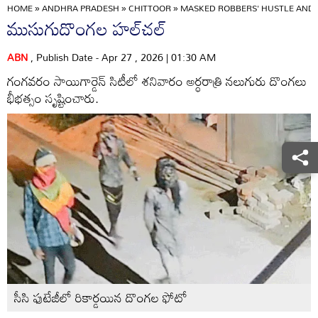
HOME
»
ANDHRA PRADESH
»
CHITTOOR
»
MASKED ROBBERS' HUSTLE AND 
ముసుగుదొంగల హల్‌చల్‌
ABN
, Publish Date - Apr 27 , 2026 | 01:30 AM
గంగవరం సాయిగార్డెన్‌ సిటీలో శనివారం అర్ధరాత్రి నలుగురు దొంగలు
భీభత్సం సృష్టించారు.
సీసి ఫుటేజీలో రికార్డయిన దొంగల ఫోటో