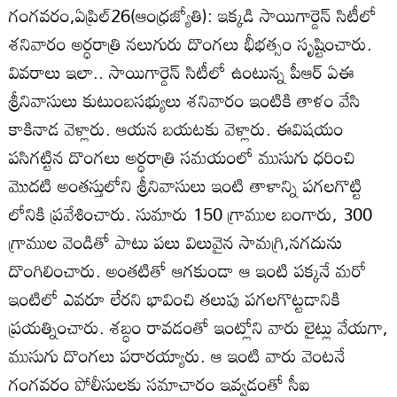
గంగవరం,ఏప్రిల్‌26(ఆంధ్రజ్యోతి): ఇక్కడి సాయిగార్డెన్‌ సిటీలో
శనివారం అర్ధరాత్రి నలుగురు దొంగలు భీభత్సం సృష్టించారు.
వివరాలు ఇలా.. సాయిగార్డెన్‌ సిటీలో ఉంటున్న పీఆర్‌ ఏఈ
శ్రీనివాసులు కుటుంబసభ్యులు శనివారం ఇంటికి తాళం వేసి
కాకినాడ వెళ్లారు. ఆయన బయటకు వెళ్లారు. ఈవిషయం
పసిగట్టిన దొంగలు అర్ధరాత్రి సమయంలో ముసుగు ధరించి
మొదటి అంతస్తులోని శ్రీనివాసులు ఇంటి తాళాన్ని పగలగొట్టి
లోనికి ప్రవేశించారు. సుమారు 150 గ్రాముల బంగారు, 300
గ్రాముల వెండితో పాటు పలు విలువైన సామగ్రి,నగదును
దొంగిలించారు. అంతటితో ఆగకుండా ఆ ఇంటి పక్కనే మరో
ఇంటిలో ఎవరూ లేరని భావించి తలుపు పగలగొట్టడానికి
ప్రయత్నించారు. శబ్ధం రావడంతో ఇంట్లోని వారు లైట్లు వేయగా,
ముసుగు దొంగలు పరారయ్యారు. ఆ ఇంటి వారు వెంటనే
గంగవరం పోలీసులకు సమాచారం ఇవ్వడంతో సీఐ