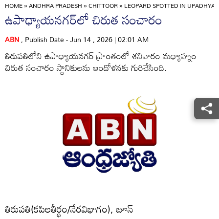
HOME
»
ANDHRA PRADESH
»
CHITTOOR
»
LEOPARD SPOTTED IN UPADHYA
ఉపాధ్యాయనగర్‌లో చిరుత సంచారం
ABN
, Publish Date - Jun 14 , 2026 | 02:01 AM
తిరుపతిలోని ఉపాధ్యాయనగర్‌ ప్రాంతంలో శనివారం మధ్యాహ్నం
చిరుత సంచారం స్థానికులను ఆందోళనకు గురిచేసింది.
తిరుపతి(కపిలతీర్థం/నేరవిభాగం), జూన్‌