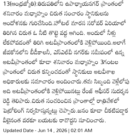
13(ఆంధ్రజ్యోతి):తిరుపతిలోని ఉపాధ్యాయనగర్‌ ప్రాంతంలో
శనివారం మధ్యాహ్నం చిరుత సంచారం స్థానికులను
ఆందోళనకు గురిచేసింది.హోటల్‌ మారస సరోవర్‌ ఏరియాలో
తిరిగిన చిరుత ఓ నీటి తొట్టె వద్ద ఆగింది. అందులో నీళ్లు
లేకపోవడంతో తిరిగి అటవీప్రాంతంలోకి వెళ్లిపోయింది.అలాగే
జీవకోనలోని బీడీకాలనీ, ఎస్‌ఎల్‌వీ నగర్‌కు సమీపంలో ఉన్న
అటవీప్రాంతంలో కూడా శనివారం మధ్యాహ్నం 3గంటల
ప్రాంతంలో చిరుత కన్పించడంతో స్థానికులు అటవీశాఖ
అధికారులకు సమాచారం అందించారు.తమ సిబ్బంది వెళ్లేలోపు
అది అటవీప్రాంతంలోకి వెళ్లిపోయినట్లు రేంజ్‌ ఆఫీసర్‌ సుదర్శన
రెడ్డి తెలిపారు.చిరుత సంచరించిన ప్రాంతాల్లో రాత్రివేళలో
పెట్రోలింగ్‌ నిర్వహిస్తున్నట్లు చెప్పారు.జనం కూడా చీకటిపడ్డాక
వీలైనంత వరకూ బయటకు రావొద్దని సూచించారు.
Updated Date - Jun 14 , 2026 | 02:01 AM