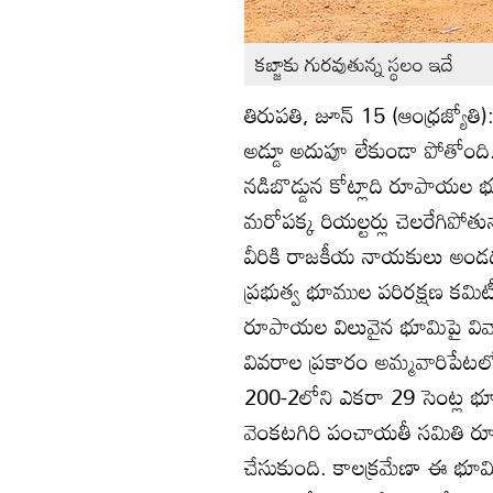
కబ్జాకు గురవుతున్న స్థలం ఇదే
తిరుపతి, జూన్‌ 15 (ఆంధ్రజ్యోతి)
అడ్డూ అదుపూ లేకుండా పోతోంది.
నడిబొడ్డున కోట్లాది రూపాయల 
మరోపక్క రియల్టర్లు చెలరేగిపోతున
వీరికి రాజకీయ నాయకులు అండద
ప్రభుత్వ భూముల పరిరక్షణ కమిటీ 
రూపాయల విలువైన భూమిపై వివాదం
వివరాల ప్రకారం అమ్మవారిపేటలో 
200-2లోని ఎకరా 29 సెంట్ల భూమిన
వెంకటగిరి పంచాయతీ సమితి రూ.50
చేసుకుంది. కాలక్రమేణా ఈ భూమి 