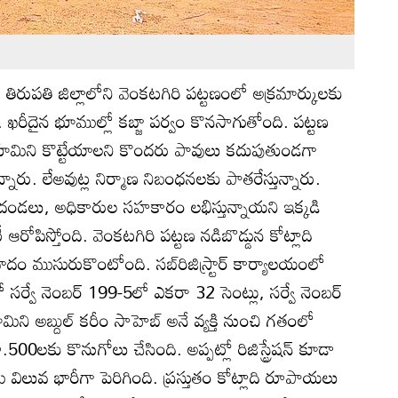
: తిరుపతి జిల్లాలోని వెంకటగిరి పట్టణంలో అక్రమార్కులకు
 ఖరీదైన భూముల్లో కబ్జా పర్వం కొనసాగుతోంది. పట్టణ
భూమిని కొట్టేయాలని కొందరు పావులు కదుపుతుండగా
్నారు. లేఅవుట్ల నిర్మాణ నిబంధనలకు పాతరేస్తున్నారు.
ండలు, అధికారుల సహకారం లభిస్తున్నాయని ఇక్కడి
ఆరోపిస్తోంది. వెంకటగిరి పట్టణ నడిబొడ్డున కోట్లాది
 ముసురుకొంటోంది. సబ్‌రిజిస్ర్టార్‌ కార్యాలయంలో
సర్వే నెంబర్‌ 199-5లో ఎకరా 32 సెంట్లు, సర్వే నెంబర్‌
ి అబ్దుల్‌ కరీం సాహెబ్‌ అనే వ్యక్తి నుంచి గతంలో
0లకు కొనుగోలు చేసింది. అప్పట్లో రిజిస్ట్రేషన్‌ కూడా
విలువ భారీగా పెరిగింది. ప్రస్తుతం కోట్లాది రూపాయలు