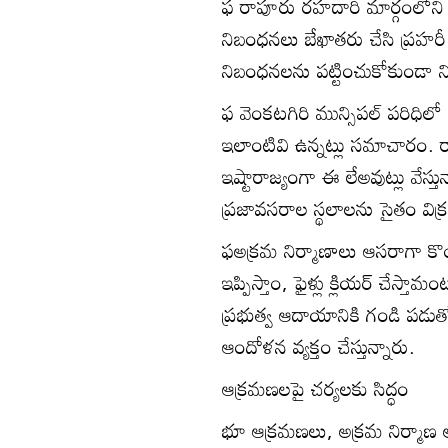
ఫ రాపూరు రహదారి మార్గంలోని క
నిబంధనలు బేఖాతరు చేసి ప్రహరీ న
నిబంధనలను పట్టించుకోకుండా నిర్
ఫ వెంకటగిరి మున్సిపల్‌ పరిధిలో 
ఇలాంటివి ఉన్నట్లు సమాచారం.
ఇష్టారాజ్యంగా ఈ లేఅవుట్లు వేస్త
ప్రజావసరాల స్థలాలను సైతం విక్ర
ఫఅక్రమ నిర్మాణాలు ఆసరాగా కొ
ఇప్పిస్తాం, ఫైళ్లు క్లియర్‌ చేస్త
ప్రభుత్వ ఆదాయానికి గండి పడుత
ఆందోళన వ్యక్తం చేస్తున్నారు.
ఆక్రమణలపై చర్యలకు సిద్ధం
భూ ఆక్రమణలు, అక్రమ నిర్మాణ 