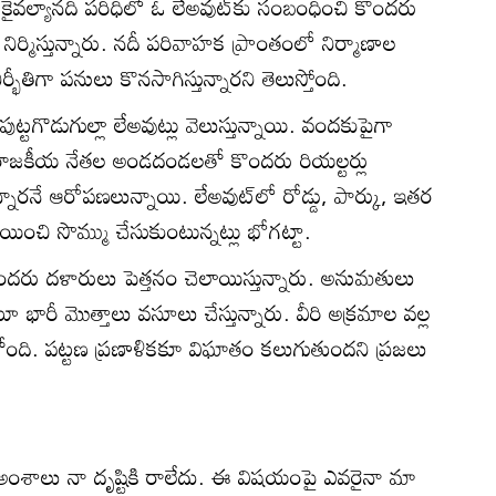
ైవల్యానది పరిధిలో ఓ లేఅవుట్‌కు సంబంధించి కొందరు
ిర్మిస్తున్నారు. నదీ పరివాహక ప్రాంతంలో నిర్మాణాల
భీతిగా పనులు కొనసాగిస్తున్నారని తెలుస్తోంది.
పుట్టగొడుగుల్లా లేఅవుట్లు వెలుస్తున్నాయి. వందకుపైగా
 రాజకీయ నేతల అండదండలతో కొందరు రియల్టర్లు
ున్నారనే ఆరోపణలున్నాయి. లేఅవుట్‌లో రోడ్డు, పార్కు, ఇతర
యించి సొమ్ము చేసుకుంటున్నట్లు భోగట్టా.
ందరు దళారులు పెత్తనం చెలాయిస్తున్నారు. అనుమతులు
ామంటూ భారీ మొత్తాలు వసూలు చేస్తున్నారు. వీరి అక్రమాల వల్ల
ోంది. పట్టణ ప్రణాళికకూ విఘాతం కలుగుతుందని ప్రజలు
అంశాలు నా దృష్టికి రాలేదు. ఈ విషయంపై ఎవరైనా మా