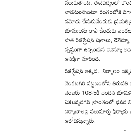
పలుకుతోంది. ఈనేపథ్యంలో కొందరు 
వారసులమంటూ రంగంలోకి దిగారు. ర
నమోదు చేసుకునేందుకు ప్రయత్నిస్త
భూములను కాపాడేందుకు వెంకటగి
పాత రిజిస్ట్రేషన్‌ పత్రాలు, రెవెన్యూ
స్పష్టంగా ఉన్నందున రెవెన్యూ అ
ఆసక్తిగా మారింది.
రిజిస్ర్టేషన్‌ అక్కడ.. నిర్మాణం ఇక్
వెంకటగిరి పట్టణంలోని తిరుపతి
నెంబరు 108-5కి చెందిన భూమిని కొ
ఏకలవ్యనగర్‌ ప్రాంతంలో భవన ని
నిర్మాణాలపై పలుమార్లు ఫిర్యాదు
ఆరోపిస్తున్నారు.