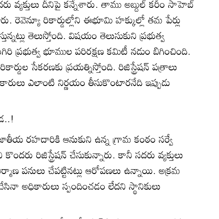
వ్యక్తులు దీనిపై కన్నేశారు. తాము అబ్దుల్‌ కరీం సాహెబ్‌
ెవెన్యూ రికార్డుల్లోని ఈభూమి హక్కుల్లో తమ పేర్లు
ున్నట్లు తెలుస్తోంది. విషయం తెలుసుకుని ప్రభుత్వ
రి ప్రభుత్వ భూముల పరిరక్షణ కమిటీ నడుం బిగించింది.
 రికార్డుల సేకరణకు ప్రయత్నిస్తోంది. రిజిస్ట్రేషన్‌ పత్రాలు
ధికారులు ఎలాంటి నిర్ణయం తీసుకొంటారనేది ఇప్పుడు
కడ..!
 జాతీయ రహదారికి ఆనుకుని ఉన్న గ్రామ కంఠం సర్వే
ందరు రిజిస్ట్రేషన్‌ చేసుకున్నారు. కానీ సదరు వ్యక్తులు
ర్మాణ పనులు చేపట్టినట్లు ఆరోపణలు ఉన్నాయి. అక్రమ
 చేసినా అధికారులు స్పందించడం లేదని స్థానికులు