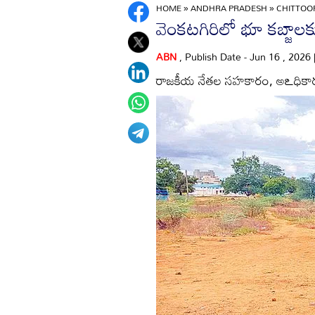
HOME
»
ANDHRA PRADESH
»
CHITTO
వెంకటగిరిలో భూ కబ్జాలక
ABN
, Publish Date - Jun 16 , 2026
రాజకీయ నేతల సహకారం, అఽధిక