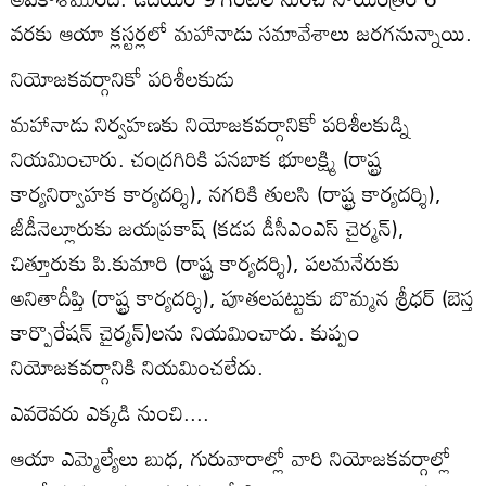
వరకు ఆయా క్లస్టర్లలో మహానాడు సమావేశాలు జరగనున్నాయి.
నియోజకవర్గానికో పరిశీలకుడు
మహానాడు నిర్వహణకు నియోజకవర్గానికో పరిశీలకుడ్ని
నియమించారు. చంద్రగిరికి పనబాక భూలక్ష్మి (రాష్ట్ర
కార్యనిర్వాహక కార్యదర్శి), నగరికి తులసి (రాష్ట్ర కార్యదర్శి),
జీడీనెల్లూరుకు జయప్రకాష్‌ (కడప డీసీఎంఎస్‌ చైర్మన్‌),
చిత్తూరుకు పి.కుమారి (రాష్ట్ర కార్యదర్శి), పలమనేరుకు
అనితాదీప్తి (రాష్ట్ర కార్యదర్శి), పూతలపట్టుకు బొమ్మన శ్రీధర్‌ (బెస్త
కార్పొరేషన్‌ చైర్మన్‌)లను నియమించారు. కుప్పం
నియోజకవర్గానికి నియమించలేదు.
ఎవరెవరు ఎక్కడి నుంచి....
ఆయా ఎమ్మెల్యేలు బుధ, గురువారాల్లో వారి నియోజకవర్గాల్లో