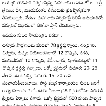
అయ్యాక తొలిసారి నిర్వహిస్తున్న మహానాడు కావడంతో ఆ పార్టీ
శ్రేణులు దీన్ని విజయవంతం చేసేందుకు ప్రతిష్టాత్మకంగా
తీసుకున్నారు. నేరుగా మహానాడు నిర్వహిస్తే కలిసే అనుభూతియే
వర్చువల్‌ విధానంలో కలిగేలా ప్లాన్‌ చేసుకున్నారు.
ఉదయం నుంచి సాయంత్రం వరకూ..
చిత్తూరు పార్లమెంటు పరిధిలో 78 క్లస్టర్లున్నాయి. చంద్రగిరి,
చిత్తూరు, కుప్పం నియోజకవర్గాల్లో 12 చొప్పున, నగరి,
పలమనేరులో 10 చొప్పున, జీడీనెల్లూరు, పూతలపట్టులో 11
చొప్పున క్లస్టర్లు ఉన్నాయి. ఒక్కో క్లస్టరులో సుమారు 20- 25
వేల మంది ఓటర్లు, సుమారు 15- 20 గ్రామ
పంచాయతీలుంటాయి. పార్టీ కేంద్ర కార్యాలయం నుంచి జరిగే
కార్యక్రమాలను చూసేందుకు వీలుగా ప్రతి క్లస్టరులోనూ ఎల్‌ఈడీ
స్ర్కీన్లను ఏర్పాటు చేశారు. ఒక్కో క్లస్టరులో 500 మంది పాల్గొనే
అవకాశముంది. ఉదయం 9 గంటల నుంచి సాయంత్రం 6