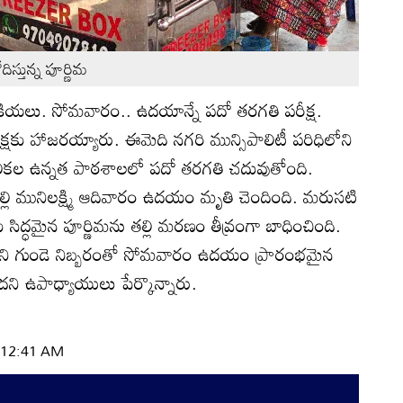
స్తున్న పూర్ణిమ
క్రియలు. సోమవారం.. ఉదయాన్నే పదో తరగతి పరీక్ష.
రీక్షకు హాజరయ్యారు. ఈమెది నగరి మున్సిపాలిటీ పరిధిలోని
్వ బాలికల ఉన్నత పాఠశాలలో పదో తరగతి చదువుతోంది.
్లి మునిలక్ష్మి ఆదివారం ఉదయం మృతి చెందింది. మరుసటి
కు సిద్ధమైన పూర్ణిమను తల్లి మరణం తీవ్రంగా బాధించింది.
ార్థిని గుండె నిబ్బరంతో సోమవారం ఉదయం ప్రారంభమైన
దని ఉపాధ్యాయులు పేర్కొన్నారు.
| 12:41 AM