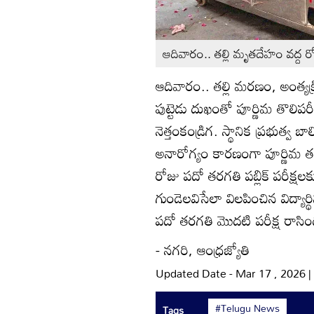
ఆదివారం.. తల్లి మృతదేహం వద్ద రోది
ఆదివారం.. తల్లి మరణం, అంత్య
పుట్టెడు దుఖంతో పూర్ణిమ తొలిప
నెత్తంకండ్రిగ. స్థానిక ప్రభుత
అనారోగ్యం కారణంగా పూర్ణిమ తల
రోజు పదో తరగతి పబ్లిక్‌ పరీక్షల
గుండెలవిసేలా విలపించిన విద్య
పదో తరగతి మొదటి పరీక్ష రాసిం
- నగరి, ఆంధ్రజ్యోతి
Updated Date - Mar 17 , 2026 
#Telugu News
Tags