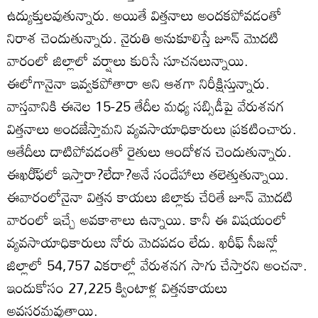
ఉద్యుక్తులవుతున్నారు. అయితే విత్తనాలు అందకపోవడంతో
నిరాశ చెందుతున్నారు. నైరుతి అనుకూలిస్తే జూన్‌ మొదటి
వారంలో జిల్లాలో వర్షాలు కురిసే సూచనలున్నాయి.
ఈలోగానైనా ఇవ్వకపోతారా అని ఆశగా నిరీక్షిస్తున్నారు.
వాస్తవానికి ఈనెల 15-25 తేదీల మధ్య సబ్సిడీపై వేరుశనగ
విత్తనాలు అందజేస్తామని వ్యవసాయాధికారులు ప్రకటించారు.
ఆతేదీలు దాటిపోవడంతో రైతులు ఆందోళన చెందుతున్నారు.
ఈఖరీ్‌ఫలో ఇస్తారా?లేదా?అనే సందేహాలు తలెత్తుతున్నాయి.
ఈవారంలోనైనా విత్తన కాయలు జిల్లాకు చేరితే జూన్‌ మొదటి
వారంలో ఇచ్చే అవకాశాలు ఉన్నాయి. కానీ ఈ విషయంలో
వ్యవసాయాధికారులు నోరు మెదపడం లేదు. ఖరీఫ్‌ సీజన్లో
జిల్లాలో 54,757 ఎకరాల్లో వేరుశనగ సాగు చేస్తారని అంచనా.
ఇందుకోసం 27,225 క్వింటాళ్ల విత్తనకాయలు
అవసరమవుతాయి.