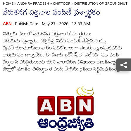
HOME
»
ANDHRA PRADESH
»
CHITTOOR
»
DISTRIBUTION OF GROUNDNUT SE
వేరుశనగ విత్తనాల పంపిణీ ప్రశ్నార్థకం
ABN
, Publish Date - May 27 , 2026 | 12:53 AM
చిత్తూరు జిల్లాలో వేరుశనగ విత్తనాల కోసం రైతులు
ఎదురుచూస్తున్నారు. సబ్సిడీపై వీటిని పంపిణీ చేస్తామని జిల్లా
వ్యవసాయాధికారులు వారం పదిరోజులుగా చెబుతున్నా ఇప్పటివరకు
కార్యరూపం దాల్చలేదు. ఈ ఏడాది ఖరీ్‌్‌ఫలో ఎల్‌నినో ప్రభావంతో
వర్షాబావ పరిస్థితులుంటాయని వాతావరణ నిపుణులు చెబుతున్నారు.
జిల్లాలో మాత్రం ఈవర్షాదార పంట సాగుకు రైతులు సిద్ధమవుతున్నారు.