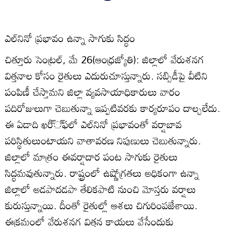
ఎల్‌నినో ప్రభావం ఉన్నా సాగుకు సిద్ధం
చిత్తూరు సెంట్రల్‌, మే 26(ఆంధ్రజ్యోతి): జిల్లాలో వేరుశనగ
విత్తనాల కోసం రైతులు ఎదురుచూస్తున్నారు. సబ్సిడీపై వీటిని
పంపిణీ చేస్తామని జిల్లా వ్యవసాయాధికారులు వారం
పదిరోజులుగా చెబుతున్నా ఇప్పటివరకు కార్యరూపం దాల్చలేదు.
ఈ ఏడాది ఖరీ్‌్‌ఫలో ఎల్‌నినో ప్రభావంతో వర్షాబావ
పరిస్థితులుంటాయని వాతావరణ నిపుణులు చెబుతున్నారు.
జిల్లాలో మాత్రం ఈవర్షాదార పంట సాగుకు రైతులు
సిద్ధమవుతున్నారు. రాష్ట్రంలో ఉష్ణోగ్రతలు అధికంగా ఉన్నా
జిల్లాలో అడపాదడపా తేలికపాటి నుంచి మోస్తరు వర్షాలు
కురుస్తున్నాయి. దీంతో రైతుల్లో ఆశలు చిగురింపజేశాయి.
ఈక్రమంలో వేరుశనగ విత్తన కాయలు వేసేందుకు