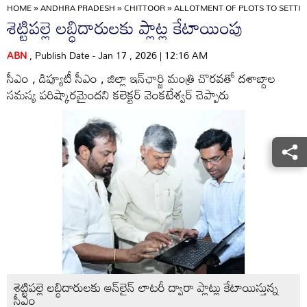
HOME
»
ANDHRA PRADESH
»
CHITTOOR
»
ALLOTMENT OF PLOTS TO SETTIP
శెట్టిపల్లె లబ్ధిదారులకు ప్లాట్ల కేటాయింపు
ABN
, Publish Date - Jan 17 , 2026 | 12:16 AM
సీఎం , డిప్యూటీ సీఎం , జిల్లా ఇన్‌ఛార్జి మంత్రి చొరవతో దశాబ్దాల
సమస్య పరిష్కారమైందని కలెక్టర్‌ వెంకటేశ్వర్‌ చెప్పారు
శెట్టిపల్లె లబ్ధిదారులకు ఆన్‌లైన్‌ లాటరీ ద్వారా ప్లాట్లు కేటాయిస్తున్న
సీఎం