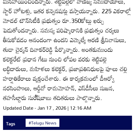
మినహాయించిందన్నారు. శెట్టిపల్లెలో వాణిజ్య సముదాయాలు,
స్టార్‌ హోటళ్లు, ఇతర కన్వెనషన్లు వస్తాయన్నారు. 225 ఎకరాల్లో
మోడల్‌ టౌన్‌సిటీకి ప్రభుత్వం రూ.350కోట్లు ఖర్చు
పెడుతోందన్నారు. సమస్య పరిష్కారానికి ప్రభుత్వం చర్యలు
తీసుకోవడం ఆనందంగా ఉందని ఎమ్మెల్యే ఆరణి శ్రీనివాసులు,
తుడా చైర్మన్‌ దివాకర్‌రెడ్డి పేర్కొన్నారు. అంతకుముందు
కలెక్టరేట్‌ ప్రధాన గేటు నుంచి లోపల వరకు శెట్టిపల్లె
లబ్ధిదారులు, మహిళలు కలెక్టర్‌, ప్రజాప్రతినిధులపై పూలు చల్లి
హర్షాతికేరాలు వ్యక్తంచేశారు. ఈ కార్యక్రమంలో డీఆర్వో
నరసింహులు, ఆర్డీవో రామమోహన్‌, ఎస్‌డీసీలు సుజన,
తహసీల్దారు సురే్‌షబాబు తదితరులు పాల్గొన్నారు.
Updated Date - Jan 17 , 2026 | 12:16 AM
#Telugu News
Tags