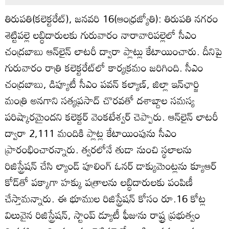
తిరుపతి(కలెక్టరేట్‌), జనవరి 16(ఆంధ్రజ్యోతి): తిరుపతి నగరం
శెట్టిపల్లె లబ్ధిదారులకు గురువారం నారావారిపల్లెలో సీఎం
చంద్రబాబు ఆన్‌లైన్‌ లాటరీ ద్వారా ప్లాట్లు కేటాయించారు. దీనిపై
గురువారం రాత్రి కలెక్టరేట్‌లో కార్యక్రమం జరిగింది. సీఎం
చంద్రబాబు, డిప్యూటీ సీఎం పవన్‌ కల్యాణ్‌, జిల్లా ఇన్‌ఛార్జి
మంత్రి అనగాని సత్యప్రసాద్‌ చొరవతో దశాబ్దాల సమస్య
పరిష్కారమైందని కలెక్టర్‌ వెంకటేశ్వర్‌ చెప్పారు. ఆన్‌లైన్‌ లాటరీ
ద్వారా 2,111 మందికి ప్లాట్ల కేటాయింపును సీఎం
ప్రారంభించారన్నారు. త్వరలోనే తుడా నుంచి స్థలాలను
రిజిస్ట్రేషన్‌ చేసి ల్యాండ్‌ పూలింగ్‌ ఓనర్‌ డాక్యుమెంట్లను క్యూఆర్‌
కోడ్‌తో పక్కాగా హక్కు పత్రాలను లబ్ధిదారులకు పంపిణీ
చేస్తామన్నారు. ఈ భూముల రిజిస్ట్రేషన్‌ కోసం రూ.16 కోట్ల
విలువైన రిజిస్ట్రేషన్‌, స్టాంప్‌ డ్యూటీ ఫీజును రాష్ట్ర ప్రభుత్వం