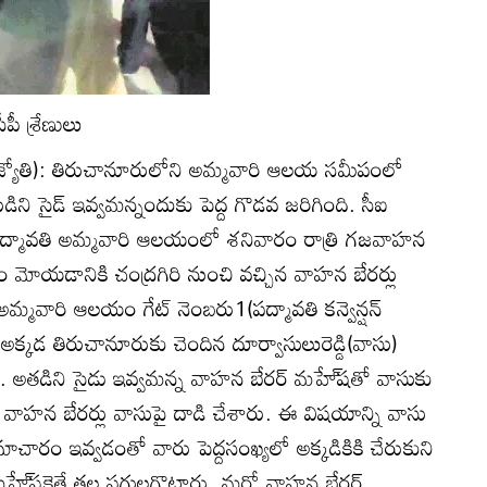
పీ శ్రేణులు
్రజ్యోతి): తిరుచానూరులోని అమ్మవారి ఆలయ సమీపంలో
డిని సైడ్‌ ఇవ్వమన్నందుకు పెద్ద గొడవ జరిగింది. సీఐ
 పద్మావతి అమ్మవారి ఆలయంలో శనివారం రాత్రి గజవాహన
 మోయడానికి చంద్రగిరి నుంచి వచ్చిన వాహన బేరర్లు
. అమ్మవారి ఆలయం గేట్‌ నెంబరు1(పద్మావతి కన్వెన్షన్‌
ా అక్కడ తిరుచానూరుకు చెందిన దూర్వాసులురెడ్డి(వాసు)
. అతడిని సైడు ఇవ్వమన్న వాహన బేరర్‌ మహే్‌షతో వాసుకు
్న వాహన బేరర్లు వాసుపై దాడి చేశారు. ఈ విషయాన్ని వాసు
చారం ఇవ్వడంతో వారు పెద్దసంఖ్యలో అక్కడికికి చేరుకుని
హే్‌షకైతే తల పగులగొట్టారు. మరో వాహన బేరర్‌