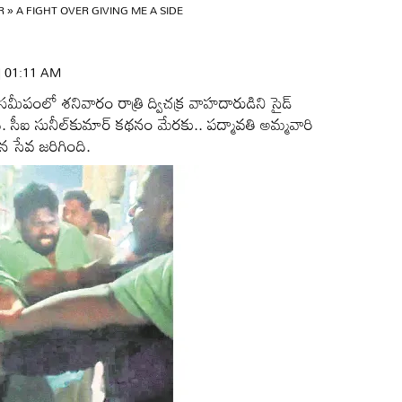
OR
»
A FIGHT OVER GIVING ME A SIDE
వ
 | 01:11 AM
పంలో శనివారం రాత్రి ద్విచక్ర వాహదారుడిని సైడ్‌
. సీఐ సునీల్‌కుమార్‌ కథనం మేరకు.. పద్మావతి అమ్మవారి
సేవ జరిగింది.