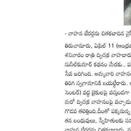
- వాహన బేరర్లను చితకబాదిన వైసీ
తిరుచానూరు, ఏప్రిల్‌ 11 (ఆంధ
శనివారం రాత్రి ద్విచక్ర వాహదారు
సునీల్‌కుమార్‌ కథనం మేరకు..
సేవ జరిగింది. అమ్మవారి వాహనం
తిరిగి స్వగ్రామానికి బయల్దేరారు
సెంటర్‌) వద్ద బైకులపై వస్తుండగ
మరో ద్విచక్ర వాహనంపై వచ్చాడు
గొడవ తలెత్తింది.దీంతో పక్కనున
తన బంధువులు, స్నేహితులకు సమా
వాహన బేరర్లను చితకబాదారు. మ