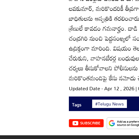
లవకుమార్‌, మరికొందరికీ తీవ్ర
బాధితులను ఆస్పత్రికి తరలించార
శ్రేణులే కావడం గమనార్హం. దా
చంద్రగిరి నుంచి పెద్దసంఖ్యలో స
ఉద్రిక్తంగా మారింది. విషయం తెలు
చేరుకుని, వాహనబేరర్ల బంధువులక
చర్యలు తీసుకోవాలని పోలీసులను ఎ
మరికొంతమందిపై కేసు నమోదు చేస
Updated Date - Apr 12 , 2026 
#Telugu News
Tags
SUBSCRIBE