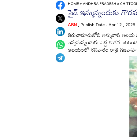
HOME
»
ANDHRA PRADESH
»
CHITTO
సైడ్‌ ఇమ్మన్నందుకు గొడ
ABN
, Publish Date - Apr 12 , 2026
తిరుచానూరులోని అమ్మవారి ఆలయ సమీ
ఇవ్వమన్నందుకు పెద్ద గొడవ జరిగింది
ఆలయంలో శనివారం రాత్రి గజవాహన 