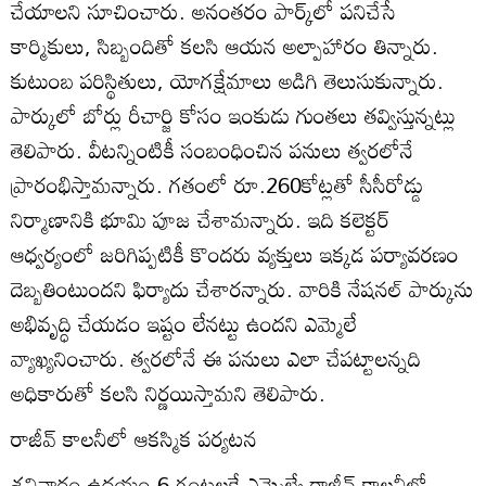
చేయాలని సూచించారు. అనంతరం పార్క్‌లో పనిచేసే
కార్మికులు, సిబ్బందితో కలసి ఆయన అల్పాహారం తిన్నారు.
కుటుంబ పరిస్థితులు, యోగక్షేమాలు అడిగి తెలుసుకున్నారు.
పార్కులో బోర్లు రీచార్జి కోసం ఇంకుడు గుంతలు తవ్విస్తున్నట్లు
తెలిపారు. వీటన్నింటికీ సంబంధించిన పనులు త్వరలోనే
ప్రారంభిస్తామన్నారు. గతంలో రూ.260కోట్లతో సీసీరోడ్డు
నిర్మాణానికి భూమి పూజ చేశామన్నారు. ఇది కలెక్టర్‌
ఆధ్వర్యంలో జరిగిప్పటికీ కొందరు వ్యక్తులు ఇక్కడ పర్యావరణం
దెబ్బతింటుందని ఫిర్యాదు చేశారన్నారు. వారికి నేషనల్‌ పార్కును
అభివృద్ధి చేయడం ఇష్టం లేనట్టు ఉందని ఎమ్మెలే
వ్యాఖ్యనించారు. త్వరలోనే ఈ పనులు ఎలా చేపట్టాలన్నది
అధికారుతో కలసి నిర్ణయిస్తామని తెలిపారు.
రాజీవ్‌ కాలనీలో ఆకస్మిక పర్యటన
శనివారం ఉదయం 6 గంటలకే ఎమ్మెల్యే రాజీవ్‌ కాలనీలో