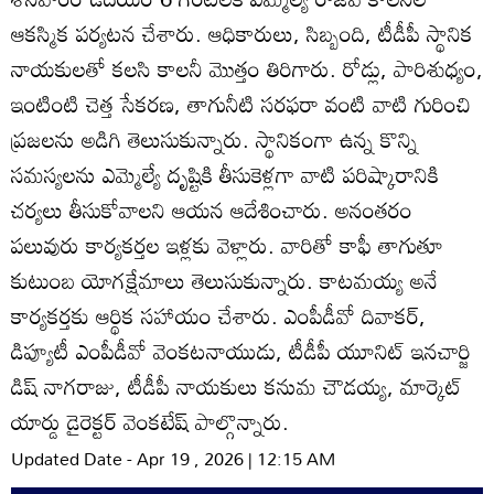
ఆకస్మిక పర్యటన చేశారు. ఆధికారులు, సిబ్బంది, టీడీపీ స్థానిక
నాయకులతో కలసి కాలనీ మొత్తం తిరిగారు. రోడ్లు, పారిశుధ్యం,
ఇంటింటి చెత్త సేకరణ, తాగునీటి సరఫరా వంటి వాటి గురించి
ప్రజలను అడిగి తెలుసుకున్నారు. స్థానికంగా ఉన్న కొన్ని
సమస్యలను ఎమ్మెల్యే దృష్టికి తీసుకెళ్లగా వాటి పరిష్కారానికి
చర్యలు తీసుకోవాలని ఆయన ఆదేశించారు. అనంతరం
పలువురు కార్యకర్తల ఇళ్లకు వెళ్లారు. వారితో కాఫీ తాగుతూ
కుటుంబ యోగక్షేమాలు తెలుసుకున్నారు. కాటమయ్య అనే
కార్యకర్తకు ఆర్థిక సహాయం చేశారు. ఎంపీడీవో దివాకర్‌,
డిప్యూటీ ఎంపీడీవో వెంకటనాయుడు, టీడీపీ యూనిట్‌ ఇనచార్జి
డిష్‌ నాగరాజు, టీడీపీ నాయకులు కనుమ చౌడయ్య, మార్కెట్‌
యార్డు డైరెక్టర్‌ వెంకటేష్‌ పాల్గొన్నారు.
Updated Date - Apr 19 , 2026 | 12:15 AM