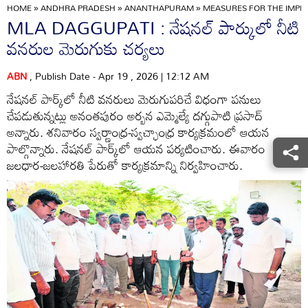
HOME
»
ANDHRA PRADESH
»
ANANTHAPURAM
»
MEASURES FOR THE IMPR
MLA DAGGUPATI : నేషనల్‌ పార్కులో నీటి
వనరుల మెరుగుకు చర్యలు
ABN
, Publish Date - Apr 19 , 2026 | 12:12 AM
నేషనల్‌ పార్క్‌లో నీటి వనరులు మెరుగుపరిచే విధంగా పనులు
చేపడుతున్నట్లు అనంతపురం అర్బన ఎమ్మెల్యే దగ్గుపాటి ప్రసాద్‌
అన్నారు. శనివారం స్వర్ణాంధ్ర-స్వచ్ఛాంధ్ర కార్యక్రమంలో ఆయన
పాల్గొన్నారు. నేషనల్‌ పార్క్‌లో ఆయన పర్యటించారు. ఈవారం
జలధార-జలహారతి పేరుతో కార్యక్రమాన్ని నిర్వహించారు.