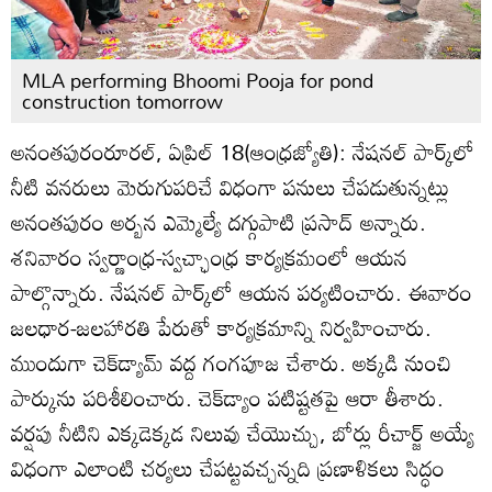
MLA performing Bhoomi Pooja for pond
construction tomorrow
అనంతపురంరూరల్‌, ఏప్రిల్‌ 18(ఆంధ్రజ్యోతి): నేషనల్‌ పార్క్‌లో
నీటి వనరులు మెరుగుపరిచే విధంగా పనులు చేపడుతున్నట్లు
అనంతపురం అర్బన ఎమ్మెల్యే దగ్గుపాటి ప్రసాద్‌ అన్నారు.
శనివారం స్వర్ణాంధ్ర-స్వచ్ఛాంధ్ర కార్యక్రమంలో ఆయన
పాల్గొన్నారు. నేషనల్‌ పార్క్‌లో ఆయన పర్యటించారు. ఈవారం
జలధార-జలహారతి పేరుతో కార్యక్రమాన్ని నిర్వహించారు.
ముందుగా చెక్‌డ్యామ్‌ వద్ద గంగపూజ చేశారు. అక్కడి నుంచి
పార్కును పరిశీలించారు. చెక్‌డ్యాం పటిష్టతపై ఆరా తీశారు.
వర్షపు నీటిని ఎక్కడెక్కడ నిలువు చేయొచ్చు, బోర్లు రీచార్జ్‌ అయ్యే
విధంగా ఎలాంటి చర్యలు చేపట్టవచ్చన్నది ప్రణాళికలు సిద్ధం