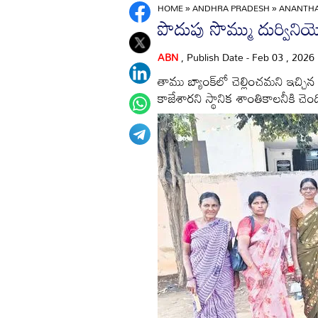
HOME
»
ANDHRA PRADESH
»
ANANTH
పొదుపు సొమ్ము దుర్వినియ
ABN
, Publish Date - Feb 03 , 2026
తాము బ్యాంక్‌లో చెల్లించమని ఇచ్
కాజేశారని స్థానిక శాంతికాలనీకి 