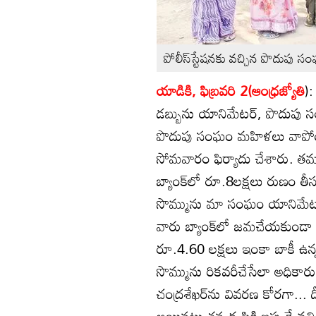
పోలీస్‌స్టేషనకు వచ్చిన పొదుపు స
యాడికి, ఫిబ్రవరి 2(ఆంధ్రజ్యోతి
):
డబ్బును యానిమేటర్‌, పొదుపు సంఘ
పొదుపు సంఘం మహిళలు వాపోయార
సోమవారం ఫిర్యాదు చేశారు. తమ
బ్యాంక్‌లో రూ.8లక్షలు రుణం తీసు
సొమ్మును మా సంఘం యానిమేటర్‌
వారు బ్యాంక్‌లో జమచేయకుండా దు
రూ.4.60 లక్షలు ఇంకా బాకీ ఉన్
సొమ్మును రికవరీచేసేలా అధికారు
చంద్రశేఖర్‌ను వివరణ కోరగా... ద