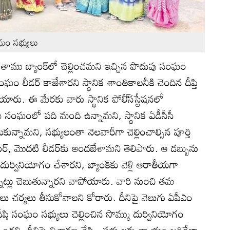
ంఘం సభ్యులు
 తాము బ్యాంక్‌లో చెల్లించమని ఇచ్చిన పొదుపు సంఘం
ం లీడర్‌ కాజేశారని స్థానిక శాంతికాలనీకి చెందిన దీప్తి
ు. ఈ మేరకు వారు స్థానిక పోలీ్‌సస్టేషనలో
 సంఘంలో పది మంది ఉన్నామని, స్థానిక ఏడీసీసీ
కున్నామని, సభ్యులంతా నెలవారీగా చెల్లించాల్సిన పూర్తి
, మొదటి లీడర్‌కు అందజేశామని తెలిపారు. ఆ డబ్బును
ర్వినియోగం చేశారని, బ్యాంక్‌కు వెళ్లి ఆరాతీయగా
నట్లు చెబుతున్నారని వాపోయారు. వారి నుంచి తమ
లు చర్యలు తీసుకోవాలని కోరారు. దీనిపై వెలుగు ఏపీఎం
ీప్తి సంఘం సభ్యులు చెల్లించిన సొమ్ము దుర్వినియోగం