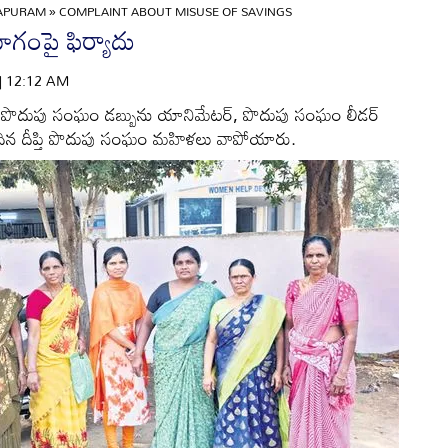
APURAM
»
COMPLAINT ABOUT MISUSE OF SAVINGS
ోగంపై ఫిర్యాదు
 | 12:12 AM
చిన పొదుపు సంఘం డబ్బును యానిమేటర్‌, పొదుపు సంఘం లీడర్‌
చెందిన దీప్తి పొదుపు సంఘం మహిళలు వాపోయారు.