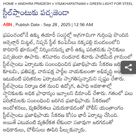
HOME
»
ANDHRA PRADESH
»
VISAKHAPATNAM
»
GREEN LIGHT FOR STEEL 
స్టీల్‌ప్లాంటుకు పచ్చజెండా
ABN
, Publish Date - Sep 28 , 2025 | 12:56 AM
ప్రపంచంలోనే ఉక్కు తయారీ సంస్థల్లో అగ్రగామిగా గుర్తింపు పొందిన
ఆర్సెల్లార్‌ మిట్టల్‌, నిప్పన్‌ స్టీల్‌ కంపెనీలు నక్కపల్లి మండలంలోని
కారిడార్‌ భూముల్లో నిర్మించనున్న భారీ ఉక్కు పరిశ్రమకు స్థానికులు
పచ్చజెండా ఊపారు. శనివారం చందనాడ శివారు పాటిమీద గ్రామంలో
స్టీల్‌ప్లాంటు ఏర్పాటుకు సంబంధించిన ప్రజాభిప్రాయ సేకరణ జరిగింది.
కూటమి, ప్రతిపక్ష, వామపక్ష పార్టీల నాయకులంతా అభివృద్ధి అంశంలో
ఇటువంటి పరిశ్రమల ఏర్పాటును స్వాగతిస్తున్నామని స్పష్టం చేశారు.
స్టీల్‌ప్లాంటు నిర్మాణ దశ నుంచి ఉద్యోగ, ఉపాధి అవకాశాల్లో
స్థానికులకు అధిక ప్రాధాన్యం ఇవ్వాలని డిమాండ్‌ చేశారు. గతంలో పలు
పరిశ్రమలకు సంబంధించి జరిగిన ప్రజాభిప్రాయ సేకరణలో
ఆందోళనలు, వ్యతిరేకతలు ఎదురుకావడంతో పోలీస్‌ యంత్రాంగం
స్టీల్‌ప్లాంటు ప్రజాభిప్రాయ సేకరణ కోసం భారీ ఏర్పాట్లు చేసింది.
అయితే ఎటువంటి వ్యతిరేకత లేకుండా సజావుగా జరగడంతో
అధికారులు, పోలీసులు ఊపిరి పీల్చుకున్నారు.