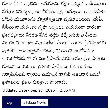
కూడా సీపీఎం, వైసీపీ నాయకులను గృహ నిర్బంధం చేయడంతో
సర్వత్రా విమర్శలు, ఆందోళనలు వ్యక్తమయ్యాయి. కానీ ఈసారి
పోలీస్‌ యంత్రాంగం వ్యూహాత్మకంగా వ్యవహరించింది. వైసీపీ,
సీపీఎం నాయకులను గృహ నిర్బంధం చేయకుండా వారంతా
ప్రజాభిప్రాయ సేకరణ వేదిక వద్దకు వచ్చేందుకు పోలీసులు
ఎటువంటి ఆంక్షలు విధించలేదు. దీంతో వారంతా స్టీల్‌ప్లాంట్‌కు
వ్యతిరేకంగా మాట్లాడకపోవడం, ఎటువంటి ఆందోళనలు
చేయకపోవడంతో ఈ ప్రజాభిప్రాయ సేకరణ సజావుగా సాగింది.
కూటమి నాయకులు, ప్రతిపక్ష పార్టీల నాయకులు కూడా
నిర్వాసితులకు న్యాయం చేయాలనే కామన్‌ అజెండానే సభలో
ప్రస్తావించి ప్రజల మన్ననలు పొందారు.
Updated Date - Sep 28 , 2025 | 12:56 AM
#Telugu News
Tags