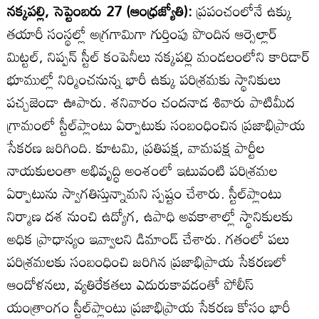
నక్కపల్లి, సెప్టెంబరు 27 (ఆంధ్రజ్యోతి):
ప్రపంచంలోనే ఉక్కు
తయారీ సంస్థల్లో అగ్రగామిగా గుర్తింపు పొందిన ఆర్సెల్లార్‌
మిట్టల్‌, నిప్పన్‌ స్టీల్‌ కంపెనీలు నక్కపల్లి మండలంలోని కారిడార్‌
భూముల్లో నిర్మించనున్న భారీ ఉక్కు పరిశ్రమకు స్థానికులు
పచ్చజెండా ఊపారు. శనివారం చందనాడ శివారు పాటిమీద
గ్రామంలో స్టీల్‌ప్లాంటు ఏర్పాటుకు సంబంధించిన ప్రజాభిప్రాయ
సేకరణ జరిగింది. కూటమి, ప్రతిపక్ష, వామపక్ష పార్టీల
నాయకులంతా అభివృద్ధి అంశంలో ఇటువంటి పరిశ్రమల
ఏర్పాటును స్వాగతిస్తున్నామని స్పష్టం చేశారు. స్టీల్‌ప్లాంటు
నిర్మాణ దశ నుంచి ఉద్యోగ, ఉపాధి అవకాశాల్లో స్థానికులకు
అధిక ప్రాధాన్యం ఇవ్వాలని డిమాండ్‌ చేశారు. గతంలో పలు
పరిశ్రమలకు సంబంధించి జరిగిన ప్రజాభిప్రాయ సేకరణలో
ఆందోళనలు, వ్యతిరేకతలు ఎదురుకావడంతో పోలీస్‌
యంత్రాంగం స్టీల్‌ప్లాంటు ప్రజాభిప్రాయ సేకరణ కోసం భారీ