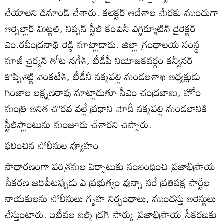
చేయాలని డిమాండ్‌ చేశారు. కలెక్టర్‌ ఆదేశాల మేరకు ముందుగా
ఆర్సెల్లార్‌ మిట్టల్‌, నిప్పన్‌ స్టీల్‌ కంపెనీ ఎగ్జిక్యూటివ్‌ డైరెక్టర్‌
ఎం.రవీంద్రనాథ్‌ రెడ్డి మాట్లాడారు. జిల్లా గ్రంథాలయ సంస్థ
మాజీ చైర్మన్‌ తోట నగేశ్‌, టీడీపీ నియోజకవర్గం కన్వీనర్‌
కొప్పిశెట్టి వెంకటేశ్‌, టీడీనీ నక్కపల్లి మండలశాఖ అధ్యక్షుడు
గింజాల లక్ష్మణరావు మాట్లాడుతూ సీఎం చంద్రబాబు, హోం
మంత్రి అనిత చొరవ వల్లే ప్రధాని మోదీ నక్కపల్లి మండలానికి
స్టీల్‌ప్లాంటును మంజూరు చేశారని చెప్పారు.
ఫలించిన పోలీసుల వ్యూహం
సాధారణంగా పరిశ్రమల ఏర్పాటుకు సంబంధించి ప్రజాభిప్రాయ
సేకరణ జరిపేటప్పుడు ఏ ప్రభుత్వం వున్నా సరే ప్రతిపక్ష పార్టీల
నాయకులను పోలీసులు గృహ నిర్బంధాలు, ముందస్తు అరెస్టులు
చేస్తుంటారు. ఇటీవల బల్క్‌ డ్రగ్‌ పార్కు ప్రజాభిప్రాయ సేకరణకు