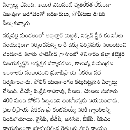
ఏర్పాట్లు చేసింది. అయితే ఎటువంటి వ్యతిరేకత లేకుండా
సజావుగా జరగడంతో అధికారులు, పోలీసులు ఊపిరి
పీల్చుకున్నారు.
నక్కపల్లి మండలంలో ఆర్సెల్లార్‌ మిట్టల్‌, నిప్పన్‌ స్టీల్‌ కంపెనీలు
సంయుక్తంగా నిర్మించనున్న భారీ ఉక్కు పరిశ్రమకు సంబంధించి
చందనాడ శివారు పాటిమీద గ్రామంలో శనివారం జిల్లా కలెక్టర్‌
విజయకృష్ణన్‌ అధ్యక్షత పర్యావరణం, కాలుష్య నియంత్రణ
అంశాలకు సంబంధించి ప్రజాభిప్రాయ సేకరణ సభ
నిర్వహించారు. పోలీస్‌ యంత్రాంగం కట్టుదిట్టమైన ఏర్పాట్లు
చేసింది. డీఎస్పీ పి.శ్రీనివాసరావు, సీఐలు, ఎస్‌ఐలు సుమారు
400 మంది పోలీస్‌ సిబ్బందిని బందోబస్తుకు నియమించారు.
ప్రజాభిప్రాయ సేకరణ ప్రారంభమయ్యే సరికి గ్యాలరీలన్నీ
నిండిపోయాయి. వైసీపీ, టీడీపీ, జనసేన, బీజేపీ, సీపీఎం
నాయకులంతా భూములిచ్చిన రైతులకు పూర్తి న్యాయం