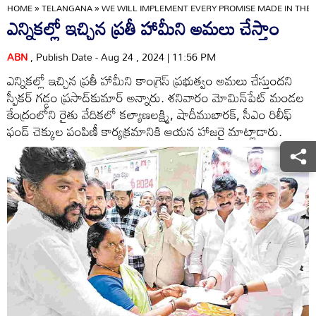
HOME
»
TELANGANA
»
WE WILL IMPLEMENT EVERY PROMISE MADE IN THE 
ఎన్నికల్లో ఇచ్చిన ప్రతీ హామీని అమలు చేస్తాం
ABN
, Publish Date - Aug 24 , 2024 | 11:56 PM
ఎన్నికల్లో ఇచ్చిన ప్రతీ హామీని కాంగ్రెస్‌ ప్రభుత్వం అమలు చేస్తుందని
స్పీకర్‌ గడ్డం ప్రసాద్‌కుమార్‌ అన్నారు. శనివారం మోమిన్‌పేట్‌ మండల
కేంద్రంలోని రైతు వేదికలో కల్యాణలక్ష్మి, షాదీముబారక్‌, సీఎం రిలీఫ్‌
ఫండ్‌ చెక్కుల పంపిణీ కార్యక్రమానికి ఆయన హాజరై మాట్లాడారు.