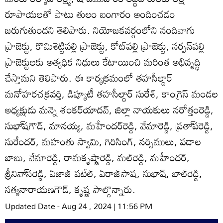
రూపాయలతో పాటు తులం బంగారం అందించడం
జరుగుతుందని తెలిపారు. నియోజకవర్గంలోని నందివాగు
ప్రాజెక్టు, కొమిశెట్టిపల్లి ప్రాజెక్టు, కోట్‌పల్లి ప్రాజెక్టు, సర్పన్‌పల్లి
ప్రాజెక్టులకు అత్యధిక నిధులు కేటాయించి మరింత అభివృద్ధి
చేస్తామని తెలిపారు. ఈ కార్యక్రమంలో తహసీల్దార్‌
మనోహరచక్రవర్తి, డిప్యూటీ తహసీల్దార్‌ సురేశ్‌, కాంగ్రెస్‌ మండల
అధ్యక్షుడు మన్నె శంకర్‌యాదవ్‌, జిల్లా నాయకులు నరోత్తంరెడ్డి,
సుభా్‌షగౌడ్‌, మానయ్య, మహేందర్‌రెడ్డి, వేమారెడ్డి, ప్రతా్‌పరెడ్డి,
సురేందర్‌, మహంతు స్వామి, గిరిసింగ్‌, నర్సిములు, పడాల
బాబు, వేమారెడ్డి, రామకృష్ణారెడ్డి, మల్‌రెడ్డి, మహేందర్‌,
శ్రీనివా్‌సరెడ్డి, ఏజాజ్‌ పటేల్‌, ఏరాజ్‌పాష, సుభాష్‌, బాల్‌రెడ్డి,
సత్యనారాయణగౌడ్‌, కృష్ణ పాల్గొన్నారు.
Updated Date - Aug 24 , 2024 | 11:56 PM