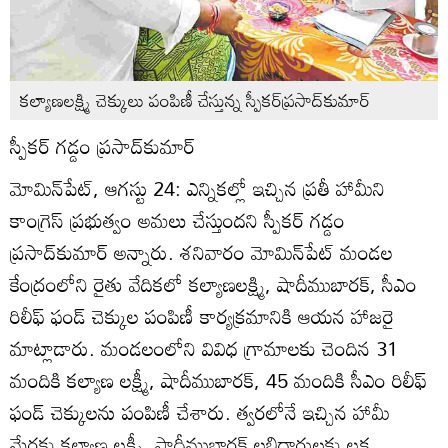
కల్యాణలక్ష్మి చెక్కులు పంపిణీ చేస్తున్న స్పీకర్‌ప్రసాద్‌కుమార్‌
స్పీకర్‌ గడ్డం ప్రసాద్‌కుమార్‌
మోమిన్‌పేట్‌, ఆగస్టు 24: ఎన్నికల్లో ఇచ్చిన ప్రతీ హామీని
కాంగ్రెస్‌ ప్రభుత్వం అమలు చేస్తుందని స్పీకర్‌ గడ్డం
ప్రసాద్‌కుమార్‌ అన్నారు. శనివారం మోమిన్‌పేట్‌ మండల
కేంద్రంలోని రైతు వేదికలో కల్యాణలక్ష్మి, షాదీముబారక్‌, సీఎం
రిలీఫ్‌ ఫండ్‌ చెక్కుల పంపిణీ కార్యక్రమానికి ఆయన హాజరై
మాట్లాడారు. మండలంలోని వివిధ గ్రామాలకు చెందిన 31
మందికి కల్యాణ లక్ష్మీ, షాదీముబారక్‌, 45 మందికి సీఎం రిలీఫ్‌
ఫండ్‌ చెక్కులను పంపిణీ చేశారు. త్వరలోనే ఇచ్చిన హామీ
మేరకు కల్యాణ లక్ష్మీ, షాదీముబారక్‌ లబ్ధిదారులకు లక్ష