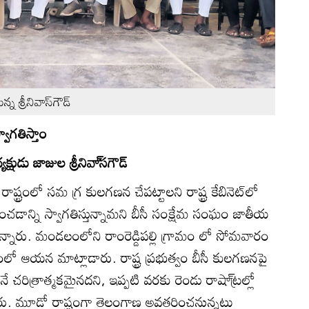
శ్రీనివాస్‌గౌడ్‌
వాగతిస్తాం
ుడు జాజుల శ్రీనివా్‌సగౌడ్‌
ాష్ట్రంలో సమ గ్ర కులగణన చేపట్టాలని రాష్ట్ర కేబినెట్‌లో
ంచడాన్ని స్వాగతిస్తున్నామని బీసీ సంక్షేమ సంఘం జాతీయ
్‌ అన్నారు. మండలంలోని రాంరెడ్డిపల్లి గ్రామం లో సోమవారం
లో ఆయన మాట్లాడారు. రాష్ట్ర ప్రభుత్వం బీసీ కులగణనపై
 చరిత్రాత్మకమైనదని, ఇప్పటి వరకు రెండు రాషా్ట్రల్లో
ారు. మూడో రాష్ట్రంగా తెలంగాణ అవతరించనున్నట్లు