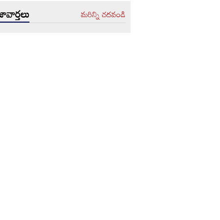
ావార్తలు
మరిన్ని చదవండి