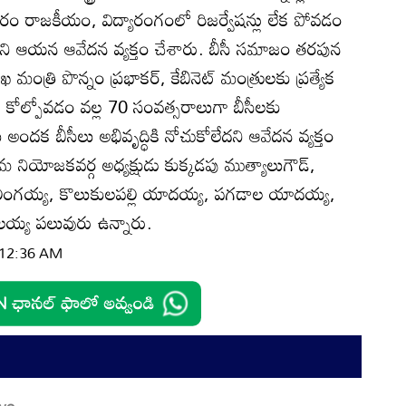
రం రాజకీయం, విద్యారంగంలో రిజర్వేషన్లు లేక పోవడం
ోయారని ఆయన ఆవేదన వ్యక్తం చేశారు. బీసీ సమాజం తరపున
ఖ మంత్రి పొన్నం ప్రభాకర్‌, కేబినెట్‌ మంత్రులకు ప్రత్యేక
న కోల్పోవడం వల్ల 70 సంవత్సరాలుగా బీసీలకు
అందక బీసీలు అభివృద్ధికి నోచుకోలేదని ఆవేదన వ్యక్తం
మ నియోజకవర్గ అధ్యక్షుడు కుక్కడపు ముత్యాలుగౌడ్‌,
లింగయ్య, కొలుకులపల్లి యాదయ్య, పగడాల యాదయ్య,
లయ్య పలువురు ఉన్నారు.
| 12:36 AM