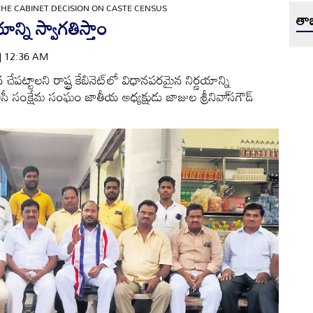
E CABINET DECISION ON CASTE CENSUS
తాజ
ాన్ని స్వాగతిస్తాం
 | 12:36 AM
పట్టాలని రాష్ట్ర కేబినెట్‌లో విధానపరమైన నిర్ణయాన్ని
ీసీ సంక్షేమ సంఘం జాతీయ అధ్యక్షుడు జాజుల శ్రీనివా్‌సగౌడ్‌