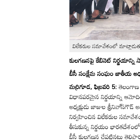
విలేకరుల సమావేశంలో మాట్లాడుతున్న 
కులగణనపై కేబినెట్‌ నిర్ణయాన్ని స్
బీసీ సంక్షేమ సంఘం జాతీయ అధ్యక్ష
మర్రిగూడ, ఫిబ్రవరి 5:
తెలంగాణ ర
విధానపరమైన నిర్ణయాన్ని ఆమోది
అధ్యక్షుడు జాజుల శ్రీనివా్‌సగౌడ
నిర్వహించిన విలేకరుల సమావేశం
తీసుకున్న నిర్ణయం భారతదేశంలోనే
బీసీ కులగణన చేపట్టినట్లు తెలిప