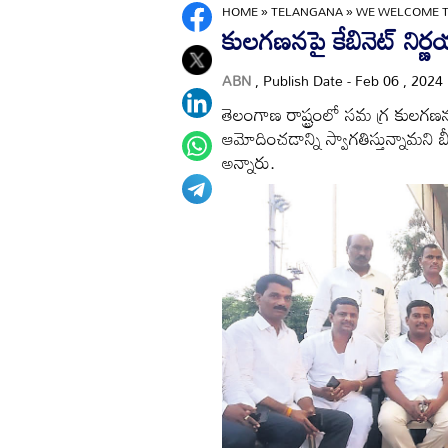
HOME
»
TELANGANA
»
WE WELCOME TH
కులగణనపై కేబినెట్‌ నిర్ణయ
ABN
, Publish Date - Feb 06 , 2024
తెలంగాణ రాష్ట్రంలో సమ గ్ర కులగణన చే
ఆమోదించడాన్ని స్వాగతిస్తున్నామని బ
అన్నారు.