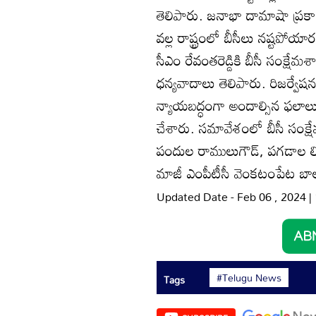
తెలిపారు. జనాభా దామాషా ప్రకా
వల్ల రాష్ట్రంలో బీసీలు నష్టప
సీఎం రేవంతరెడ్డికి బీసీ సంక్షేమశా
ధన్యవాదాలు తెలిపారు. రిజర్వేష
న్యాయబద్ధంగా అందాల్సిన ఫలాలు 
చేశారు. సమావేశంలో బీసీ సంక్షే
పందుల రాములుగౌడ్‌, పగడాల 
మాజీ ఎంపీటీసీ వెంకటంపేట బా
Updated Date - Feb 06 , 2024 
#Telugu News
Tags