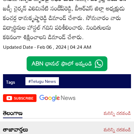
జడ్పీ చైర్మన్‌ ఎలిమినేటి సందీ్‌పరెడ్డి, బీఆర్‌ఎస్‌ జిల్లా అధ్యక్షుడు
కంచర్ల రామకృష్ణారెడ్డి డిమాండ్‌ చేశారు. సోమవారం వారు
విద్యార్థినుల హాస్టల్‌ గదిని పరిశీలించారు. నిందితులను
కఠినంగా శిక్షించాలని డిమాండ్‌ చేశారు.
Updated Date - Feb 06 , 2024 | 04:24 AM
#Telugu News
Tags
SUBSCRIBE
తెలంగాణ
మరిన్ని చదవండి
తాజావార్తలు
మరిన్ని చదవండి