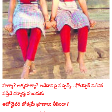
హత్యా? ఆత్మహత్యా? అనేదానిపై సస్పెన్స్‌.. ఫోరెన్సిక్‌ నివేదిక
వస్తేనే దర్యాప్తు ముందుకు
ఆటోడ్రైవర్‌ జోక్యమే ప్రాణాలు తీసిందా?