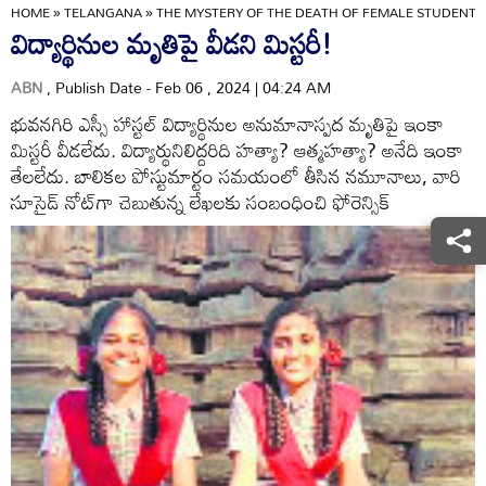
HOME
»
TELANGANA
»
THE MYSTERY OF THE DEATH OF FEMALE STUDENTS
విద్యార్థినుల మృతిపై వీడని మిస్టరీ!
ABN
, Publish Date - Feb 06 , 2024 | 04:24 AM
భువనగిరి ఎస్సీ హాస్టల్‌ విద్యార్థినుల అనుమానాస్పద మృతిపై ఇంకా
మిస్టరీ వీడలేదు. విద్యార్థునిలిద్దరిది హత్యా? ఆత్మహత్యా? అనేది ఇంకా
తేలలేదు. బాలికల పోస్టుమార్టం సమయంలో తీసిన నమూనాలు, వారి
సూసైడ్‌ నోట్‌గా చెబుతున్న లేఖలకు సంబంధించి ఫోరెన్సిక్‌