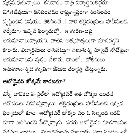
వ్యక్తమవుతున్నాయి. శనివారం రాత్రి విద్యార్థినులిద్దరూ
విగతజీవులుగా కనిపించడం రాష్ట్రవ్యాప్తంగా సంచలనం
సృష్టించిన విషయం తెలిసిందే..! వారి తల్లిదండ్రులు పోలీసులకు
వేర్వేరుగా ఇచ్చిన ఫిర్యాదుల్లో.. ఆ మరణాలపై
అనుమానాలున్నాయని, వాటిని ఆత్మహత్యలుగా చూడవద్దని
కోరారు. విద్యార్థినులు రాసినట్లుగా చెబుతున్న సూసైడ్‌ నోట్‌పైనా
అనుమానాలను వ్యక్తం చేశారు. దాంతో.. పోలీసులు
అనుమానాస్పద మృతిగా కేసును దర్యాప్తు చేస్తున్నారు.
ఆటోడ్రైవర్‌ జోక్యమే కారణమా?
ఎస్సీ బాలికల హాస్టల్‌లో ఆటోడ్రైవర్‌ అతి జోక్యం ఉందనే
ఆరోపణలు వినిపిస్తున్నాయి. తల్లిదండ్రులు పోలీసులకు ఇచ్చిన
ఫిర్యాదులో కూడా ఆటోడ్రైవర్‌ జోక్యం వల్ల ఓ సిబ్బంది బదిలీ
కూడా జరిగిందని పేర్కొన్నారు. సదరు ఆటోడ్రైవర్‌ కూరగాయల
సరఫరా మొదలు.. విద్యార్థినులను స్కూలుకు, పలు సందర్భాల్లో