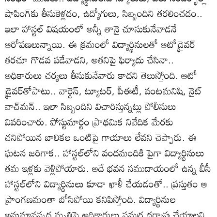
షాపింగ్‌కు తీసుకెళ్లడం, ఉద్యోగులు, సిబ్బందిని తరలించడం..
ఇలా హాస్టల్‌ విషయంలో అన్నీ తానై చూసుకునేవాడనే
ఆరోపణలున్నాయి. ఈ క్రమంలో విద్యార్థినులతో ఆటోడ్రైవర్‌
తరచూ గొడవ పడేవాడని, అతనిపై ఫిర్యాదు చేసినా..
అధికారులు చర్యలు తీసుకునేవారు కాదని తెలుస్తోంది. ఆటో
డ్రైవర్‌తోపాటు.. వార్డెన్‌, ట్యూటర్‌, పీఈటీ, వంటమనిషి, నైట్‌
వాచ్‌మన్‌.. ఇలా సిబ్బందిని విచారిస్తున్నట్లు పోలీసులు
వివరించారు. పోస్టుమార్టం ప్రాథమిక నివేదిక మేరకు
చనిపోయిన బాలికల ఒంటిపై గాయాలు లేవని చెప్పారు. ఈ
ఘటన జరిగాక.. హాస్టల్‌లోని వందమందికి పైగా విద్యార్థినులు
తమ ఇళ్లకు వెళ్లిపోయారు. అదే భవన సముదాయంలో ఉన్న బీసీ
హాస్టల్‌లోని విద్యార్థినులు కూడా ఖాళీ చేయడంతో.. ప్రస్తుతం ఆ
ప్రాంగణమంతా బోసిపోయి కనిపిస్తోంది. విద్యార్థినుల
అనుమానస్పద మృతిపై అధికారులు సమగ్ర దర్యాప్తు చేయాలని