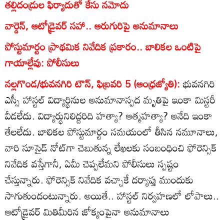
తల్లిదండ్రుల ఫిర్యాదుతో కేసు నమోదు
వార్డెన్‌, ఆటోడ్రైవర్‌ సహా.. ఆరుగురిపై అనుమానాలు
పోస్టుమార్టం ప్రాథమిక నివేదిక ప్రకారం.. బాలికల ఒంటిపై
గాయాల్లేవు: పోలీసులు
నల్లగొండ/భువనగిరి టౌన్‌, ఫిబ్రవరి 5 (ఆంధ్రజ్యోతి):
భువనగిరి
ఎస్సీ హాస్టల్‌ విద్యార్థినుల అనుమానాస్పద మృతిపై ఇంకా మిస్టరీ
వీడలేదు. విద్యార్థునిలిద్దరిది హత్యా? ఆత్మహత్యా? అనేది ఇంకా
తేలలేదు. బాలికల పోస్టుమార్టం సమయంలో తీసిన నమూనాలు,
వారి సూసైడ్‌ నోట్‌గా చెబుతున్న లేఖలకు సంబంధించి ఫోరెన్సిక్‌
నివేదిక వస్తేగానీ, ఏమీ చెప్పలేమని పోలీసులు స్పష్టం
చేస్తున్నారు. ఫోరెన్సిక్‌ నివేదిక వచ్చాకే దర్యాప్తు ముందుకు
సాగుతుందంటున్నారు. అయితే.. హాస్టల్‌ నిర్వహణలో లోపాలు..
ఆటోడ్రైవర్‌ మితిమీరిన జోక్యంపైనా అనుమానాలు