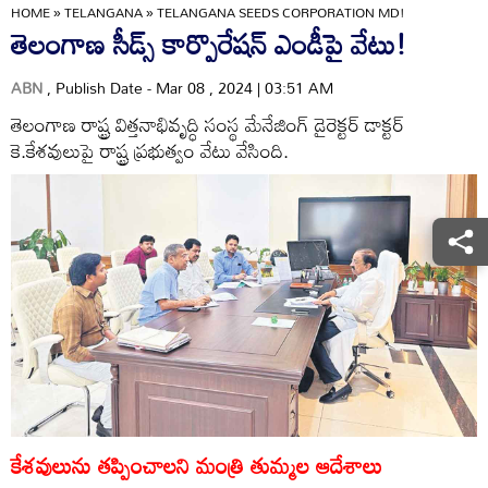
HOME
»
TELANGANA
»
TELANGANA SEEDS CORPORATION MD!
తెలంగాణ సీడ్స్‌ కార్పొరేషన్‌ ఎండీపై వేటు!
ABN
, Publish Date - Mar 08 , 2024 | 03:51 AM
తెలంగాణ రాష్ట్ర విత్తనాభివృద్ధి సంస్థ మేనేజింగ్‌ డైరెక్టర్‌ డాక్టర్‌
కె.కేశవులుపై రాష్ట్ర ప్రభుత్వం వేటు వేసింది.
కేశవులును తప్పించాలని మంత్రి తుమ్మల ఆదేశాలు