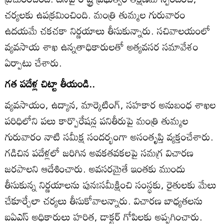
చర్యలకు ఉపక్రమించింది. మంత్రి తుమ్మల గురువారం
ఉదయమే చకచకా నిర్ణయాలు తీసుకున్నారు. సచివాలయంలో
వ్యవసాయ శాఖ ఉన్నతాధికారులతో అత్యవసర సమావేశం
ఏర్పాటు చేశారు.
గత పదేళ్ల చిట్టా తీయండి..
వ్యవసాయం, ఉద్యాన, మార్కెటింగ్‌, సహకార అనుబంధ శాఖల
పరిధిలోని పలు కార్పొరేషన్ల పనితీరుపై మంత్రి తుమ్మల
గురువారం నాటి సమీక్ష సందర్భంగా అసంతృప్తి వ్యక్తంచేశారు.
గడిచిన పదేళ్లలో జరిగిన అవకతవకలపై సమగ్ర విచారణ
జరపాలని ఆదేశించారు. అవసరమైతే ఇంతకు ముందు
తీసుకున్న నిర్ణయాలను పునఃసమీక్షించి సంస్థకు, రైతులకు మేలు
చేకూర్చేలా చర్యలు తీసుకోవాలన్నారు. విచారణ బాధ్యతలను
ఐఏఎస్‌ అధికారులు హరిత, డాక్టర్‌ గోపిలకు అప్పగించారు.