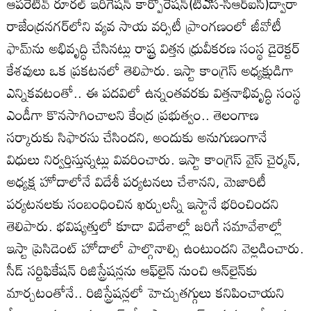
ఆపరేటివ్‌ రూరల్‌ ఇరిగేషన్‌ కార్పొరేషన్‌(టీఎ్‌స-సీఆర్‌ఐసీ)ద్వారా
రాజేంద్రనగర్‌లోని వ్యవ సాయ వర్సిటీ ప్రాంగణంలో జీవోటీ
ఫామ్‌ను అభివృద్ధి చేసినట్లు రాష్ట్ర విత్తన ధ్రువీకరణ సంస్థ డైరెక్టర్‌
కేశవులు ఒక ప్రకటనలో తెలిపారు. ఇస్టా కాంగ్రెస్‌ అధ్యక్షుడిగా
ఎన్నికవటంతో.. ఈ పదవిలో ఉన్నంతవరకు విత్తనాభివృద్ధి సంస్థ
ఎండీగా కొనసాగించాలని కేంద్ర ప్రభుత్వం.. తెలంగాణ
సర్కారుకు సిఫారసు చేసిందని, అందుకు అనుగుణంగానే
విధులు నిర్వర్తిస్తున్నట్లు వివరించారు. ఇస్టా కాంగ్రెస్‌ వైస్‌ చైర్మన్‌,
అధ్యక్ష హోదాలోనే విదేశీ పర్యటనలు చేశానని, మెజారిటీ
పర్యటనలకు సంబంధించిన ఖర్చులన్నీ ఇస్టానే భరించిందని
తెలిపారు. భవిష్యత్తులో కూడా విదేశాల్లో జరిగే సమావేశాల్లో
ఇస్టా ప్రెసిడెంట్‌ హోదాలో పాల్గొనాల్సి ఉంటుందని వెల్లడించారు.
సీడ్‌ సర్టిఫికేషన్‌ రిజిస్ట్రేషన్లను ఆఫ్‌లైన్‌ నుంచి ఆన్‌లైన్‌కు
మార్చటంతోనే.. రిజిస్ట్రేషన్లలో హెచ్చుతగ్గులు కనిపించాయని