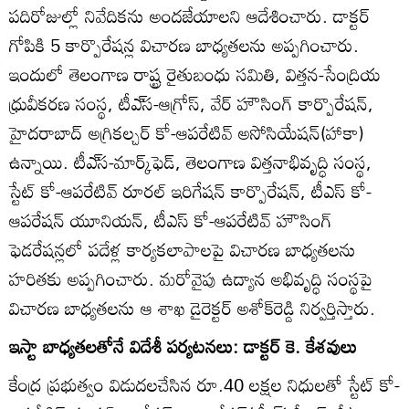
పదిరోజుల్లో నివేదికను అందజేయాలని ఆదేశించారు. డాక్టర్‌
గోపికి 5 కార్పొరేషన్ల విచారణ బాధ్యతలను అప్పగించారు.
ఇందులో తెలంగాణ రాష్ట్ర రైతుబంధు సమితి, విత్తన-సేంద్రియ
ధ్రువీకరణ సంస్థ, టీఎ్‌స-ఆగ్రోస్‌, వేర్‌ హౌసింగ్‌ కార్పొరేషన్‌,
హైదరాబాద్‌ అగ్రికల్చర్‌ కో-ఆపరేటివ్‌ అసోసియేషన్‌(హాకా)
ఉన్నాయి. టీఎ్‌స-మార్క్‌ఫెడ్‌, తెలంగాణ విత్తనాభివృద్ధి సంస్థ,
స్టేట్‌ కో-ఆపరేటివ్‌ రూరల్‌ ఇరిగేషన్‌ కార్పొరేషన్‌, టీఎస్‌ కో-
ఆపరేషన్‌ యూనియన్‌, టీఎస్‌ కో-ఆపరేటివ్‌ హౌసింగ్‌
ఫెడరేషన్లలో పదేళ్ల కార్యకలాపాలపై విచారణ బాధ్యతలను
హరితకు అప్పగించారు. మరోవైపు ఉద్యాన అభివృద్ధి సంస్థపై
విచారణ బాధ్యతలను ఆ శాఖ డైరెక్టర్‌ అశోక్‌రెడ్డి నిర్వర్తిస్తారు.
ఇస్టా బాధ్యతలతోనే విదేశీ పర్యటనలు: డాక్టర్‌ కె. కేశవులు
కేంద్ర ప్రభుత్వం విడుదలచేసిన రూ.40 లక్షల నిధులతో స్టేట్‌ కో-