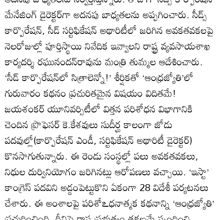
మేనేజింగ్‌ డైరెక్టర్‌గా అదనపు బాధ్యతలను అప్పగించారు. సీడ్స్‌
కార్పొరేషన్‌, సీడ్‌ సర్టిఫికేషన్‌ అథారిటీలో జరిగిన అవకతవకలపై
నెలరోజుల్లో పూర్తిస్థాయి నివేదిక ఇవ్వాలని రాష్ట్ర వ్యవసాయశాఖ
కార్యదర్శి రఘునందన్‌రావును మంత్రి తుమ్మల ఆదేశించారు.
‘సీడ్‌ కార్పొరేషన్‌లో సిత్రాలెన్నో!’ శీర్షికతో ‘ఆంధ్రజ్యోతి’లో
గురువారం కథనం ప్రచురితమైన విషయం విదితమే!
జయశంకర్‌ యూనివర్సిటీలో విత్తన పరిశోధన విభాగానికి
చెందిన ప్రొఫెసర్‌ కె.కేశవులు సుదీర్ఘ కాలంగా జోడు
పదవుల్లో(కార్పొరేషన్‌ ఎండీ, సర్టిఫికేషన్‌ అథారిటీ డైరెక్టర్‌)
కొనసాగుతున్నారు. ఈ రెండు సంస్థల్లో పలు అవకతవకలు,
నిధుల దుర్వినియోగం జరిగినట్లు ఆరోపణలు వచ్చాయి. ‘ఇస్టా’
కాంగ్రెస్‌ పదవిని అడ్డంపెట్టుకొని ఏకంగా 28 విదేశీ పర్యటనలు
చేశారు. ఈ అంశాలపై పరిశోఽధనాత్మక కథనాన్ని ‘ఆంధ్రజ్యోతి’
ప్రచురించింది. దీనిపై రాష్ట్ర ప్రభుత్వం తక్షణమే స్పందించి,