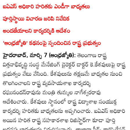
ఐఏఎస్‌ అధికారి హరితకు ఎండీగా బాధ్యతలు
పూర్తిస్థాయి విచారణ జరిపి నివేదిక
అందజేయాలని కార్యదర్శికి ఆదేశం
‘ఆంధ్రజ్యోతి’ కథనంపై స్పందించిన రాష్ట్ర ప్రభుత్వం
హైదరాబాద్‌, మార్చి 7 (ఆంధ్రజ్యోతి):
తెలంగాణ రాష్ట్ర
విత్తనాభివృద్ధి సంస్థ మేనేజింగ్‌ డైరెక్టర్‌ డాక్టర్‌ కె.కేశవులుపై రాష్ట్ర
ప్రభుత్వం వేటు వేసింది. కేశవులును తక్షణమే బాధ్యతల నుంచి
తొలగించాలని రాష్ట్ర వ్యవసాయశాఖ కార్యదర్శి
రఘునందన్‌రావును మంత్రి తుమ్మల నాగేశ్వరరావు
ఆదేశించారు. కేశవులు స్థానంలో రాష్ట్ర విద్యాశాఖ సంయుక్త
కార్యదర్శి హరితకు బాధ్యతలను అప్పగించారు. ఐఏఎస్‌ అధికారి
అయిన హరిత రాష్ట్ర సహకారశాఖ రిజిస్ట్రార్‌గా కూడా పూర్తి
అదనపు బాధ్యతలను నిర్వర్తిస్తున్నారు. తాజాగా సీడ్స్‌ కార్పొరేషన్‌