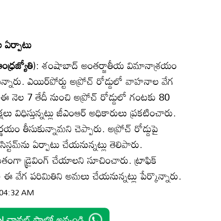
ల ఏర్పాటు
ంధ్రజ్యోతి
): శంషాబాద్‌ అంతర్జాతీయ విమానాశ్రయం
్నారు. ఎయిర్‌పోర్టు అప్రోచ్‌ రోడ్డులో వాహనాల వేగ
 ఈ నెల 7 తేదీ నుంచి అప్రోచ్‌ రోడ్డులో గంటకు 80
షలు విధిస్తున్నట్లు జీఎంఆర్‌ అధికారులు ప్రకటించారు.
్ణయం తీసుకున్నామని చెప్పారు. అప్రోచ్‌ రోడ్డుపై
్‌ సిస్టమ్‌ను ఏర్పాటు చేయనున్నట్లు తెలిపారు.
 డ్రైవింగ్‌ చేయాలని సూచించారు. ట్రాఫిక్‌
 వేగ పరిమితిని అమలు చేయనున్నట్లు పేర్కొన్నారు.
| 04:32 AM