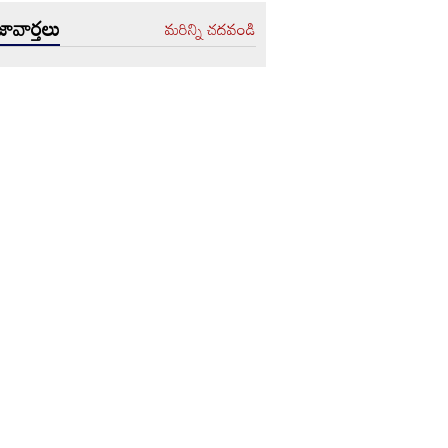
ావార్తలు
మరిన్ని చదవండి