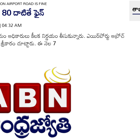
0 ON AIRPORT ROAD IS FINE
తాజ
్‌ 80 దాటితే ఫైన్‌
 | 04:32 AM
 అధికారులు కీలక నిర్ణయం తీసుకున్నారు. ఎయిర్‌పోర్టు అప్రోచ్‌
శ్రీకారం చూట్టారు. ఈ నెల 7