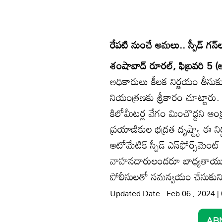
రేపటి నుంచే అమలు.. స్పీడ్‌ గన్‌
శంషాబాద్‌ రూరల్‌, ఫిబ్రవరి 5 (ఆ
అధికారులు కీలక నిర్ణయం తీసుకున
నియంత్రణకు శ్రీకారం చూట్టారు.
కిలోమీటర్ల వేగం మించొద్దని ఆంక్
ప్రయాణికుల భద్రత దృష్ట్యా ఈ నిర
ఆటోమేటిక్‌ స్పీడ్‌ ఎన్‌ఫోర్స్‌మెంట
వాహనదారులందరూ బాధ్యతాయుతంగా
పోలీసులతో సమన్వయం చేసుకుని ఈ
Updated Date - Feb 06 , 2024 