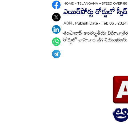
HOME
»
TELANGANA
»
SPEED ​​OVER 8
ఎయిర్‌పోర్టు రోడ్డులో స్పీడ
ABN
, Publish Date - Feb 06 , 2024
శంషాబాద్‌ అంతర్జాతీయ విమానాశ్రయం
రోడ్డులో వాహనాల వేగ నియంత్రణకు 