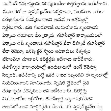
పెండింగ్‌ దరఖాస్తులను పరిష్కరించేలా ఉత్తర్వులను జారీచేశారు.
ఈనెల 9లోగా స్పెషల్‌ డ్రైవ్‌లు నిర్వహించి, మండలాల వారీగా
దరఖాస్తులను పరిష్కరించాలని ఆయన ఆ ఉత్తర్వుల్లో
నిర్దేశించారు. ప్రతి మండలానికి రెండు-మూడు బృందాలను
ఏర్పాటు చేయాలని పేర్కొన్నారు. తహసీల్దార్‌ కార్యాలయంలో
ఏర్పాటు చేసే బృందానికి తహసీల్దార్‌ లేదా డిప్యూటీ తహసీల్దార్‌
లేదా రెవెన్యూ ఇన్‌స్పెక్టర్‌ స్థాయి అధికారులు నేతృత్వం
వహించేలా చూడాలని కలెక్టర్లకు ఆదేశాలు జారీచేశారు.
తహసీల్దార్‌ కార్యాలయాల్లో అందుబాటులో ఉండే రెవెన్యూ
సిబ్బంది, అవసరాన్ని బట్టి ఇతర శాఖల సిబ్బందిని ఈ బృందాల్లో
నియమించాలని సూచించారు. స్పెషల్‌ డ్రైవ్‌లలో ప్రతి
దరఖాస్తును పరిష్కరించాలని ఆదేశించారు. కలెక్టర్లు
ఏరోజుకారోజు ఆర్డీవోలు, తహసీల్దార్ల ద్వారా పురోగతిని
తెలుసుకోవాలని మార్గనిర్దేశం చేశారు. ఈ స్పెషల్‌ డ్రైవ్‌ల వల్ల