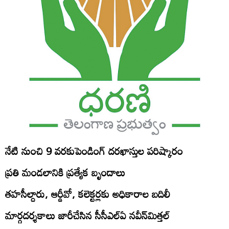
నేటి నుంచి 9 వరకుపెండింగ్‌ దరఖాస్తుల పరిష్కారం
ప్రతి మండలానికి ప్రత్యేక బృందాలు
తహసీల్దారు, ఆర్డీవో, కలెక్టర్లకు అధికారాల బదిలీ
మార్గదర్శకాలు జారీచేసిన సీసీఎల్‌ఏ నవీన్‌మిత్తల్‌