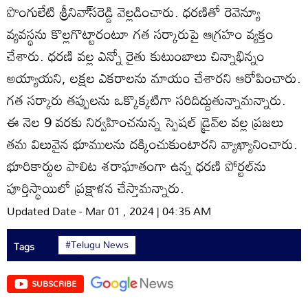
పొంగులేటి శ్రీనివా్‌సరెడ్డి వెల్లడించారు. ధరణితో రెవెన్యూ
వ్యవస్థను కొల్లగొట్టారంటూ గత సర్కారుపై ఆగ్రహం వ్యక్తం
చేశారు. ధరణి వల్ల ఎన్నో రైతు కుటుంబాలు చిన్నాభిన్నం
అయ్యాయని, లక్షల ఎకరాలను మాయం చేశారని ఆరోపించారు.
గత సర్కారు తప్పులను ఒక్కొక్కటిగా సరిదిద్దుతున్నామన్నారు.
ఈ నెల 9 వరకు నిర్వహించనున్న స్పెషల్‌ డ్రైవ్‌ల వల్ల ప్రజలు
తమ విలువైన భూములను దక్కించుకుంటారని వ్యాఖ్యానించారు.
భూరికార్డుల పాలిట శరాఘాతంగా ఉన్న ధరణి పోర్టల్‌ను
పూర్తిస్థాయిలో ప్రక్షాళన చేస్తామన్నారు.
Updated Date - Mar 01 , 2024 | 04:35 AM
#Telugu News
Tags
SUBSCRIBE