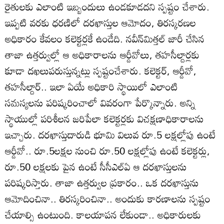
రైతులకు ఎలాంటి ఇబ్బందులు ఉండకూడదని స్పష్టం చేశారు.
ఇప్పటి వరకు ధరణిలో దరఖాస్తుల ఆమోదం, తిరస్కరణల
అధికారం కేవలం కలెక్టర్లకే ఉండేది. నవీన్‌మిత్తల్‌ జారీ చేసిన
తాజా ఉత్తర్వుల్లో ఆ అధికారాలను ఆర్డీవోలు, తహసీల్దార్లకు
కూడా దఖలుపరుస్తున్నట్లు స్పష్టంచేశారు. కలెక్టర్‌, ఆర్డీవో,
తహసీల్దార్‌.. ఇలా ఏయే అధికారి స్థాయిలో ఎలాంటి
సమస్యలను పరిష్కరించాలో వివరంగా పేర్కొన్నారు. అన్ని
స్థాయుల్లో పరిశీలన జరిపేలా కలెక్టర్లకు విచక్షణాధికారాలను
ఇచ్చారు. దరఖాస్తుదారుడి భూమి విలువ రూ.5 లక్షల్లోపు ఉంటే
ఆర్డీవో.. రూ.5లక్షల నుంచి రూ.50 లక్షల్లోపు ఉంటే కలెక్టర్లు,
రూ.50 లక్షలకు పైన ఉంటే సీసీఎల్‌ఏ ఆ దరఖాస్తులను
పరిష్కరిస్తారు. తాజా ఉత్తర్వుల ప్రకారం.. ఒక దరఖాస్తును
ఆమోదించినా.. తిరస్కరించినా.. అందుకు కారణాలను స్పష్టం
చేయాల్సి ఉంటుంది. కాలయాపన లేకుండా.. అధికారులకు