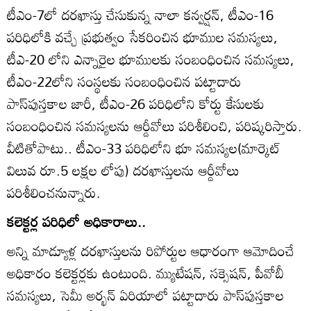
టీఎం-7లో దరఖాస్తు చేసుకున్న నాలా కన్వర్షన్‌, టీఎం-16
పరిధిలోకి వచ్చే ప్రభుత్వం సేకరించిన భూముల సమస్యలు,
టీఎ-20 లోని ఎన్నారైల భూములకు సంబంధించిన సమస్యలు,
టీఎం-22లోని సంస్థలకు సంబంధించిన పట్టాదారు
పాస్‌పుస్తకాల జారీ, టీఎం-26 పరిధిలోని కోర్టు కేసులకు
సంబంధించిన సమస్యలను ఆర్డీవోలు పరిశీలించి, పరిష్కరిస్తారు.
వీటితోపాటు.. టీఎం-33 పరిధిలోని భూ సమస్యల(మార్కెట్‌
విలువ రూ.5 లక్షల లోపు) దరఖాస్తులను ఆర్డీవోలు
పరిశీలించనున్నారు.
కలెక్టర్ల పరిధిలో అధికారాలు..
అన్ని మాడ్యూళ్ల దరఖాస్తులను రిపోర్టుల ఆధారంగా ఆమోదించే
అధికారం కలెక్టర్లకు ఉంటుంది. మ్యుటేషన్‌, సక్సెషన్‌, పీవోబీ
సమస్యలు, సెమీ అర్భన్‌ ఏరియాలో పట్టాదారు పాస్‌పుస్తకాల