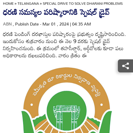
HOME
»
TELANGANA
»
SPECIAL DRIVE TO SOLVE DHARANI PROBLEMS
ధరణి సమస్యల పరిష్కారానికి స్పెషల్‌ డ్రైవ్‌
ABN
, Publish Date - Mar 01 , 2024 | 04:35 AM
ధరణి పెండింగ్‌ దరఖాస్తుల పరిష్కారంపై ప్రభుత్వం దృష్టిసారించింది.
ఇందుకోసం శుక్రవారం నుంచి ఈ నెల 9 వరకు స్పెషల్‌ డ్రైవ్‌
నిర్వహించనుంది. ఈ క్రమంలో తహసీల్దార్‌, ఆర్డీవోలకు కూడా పలు
అధికారాలను దఖలుపరిచింది. వారం క్రితం ఈ