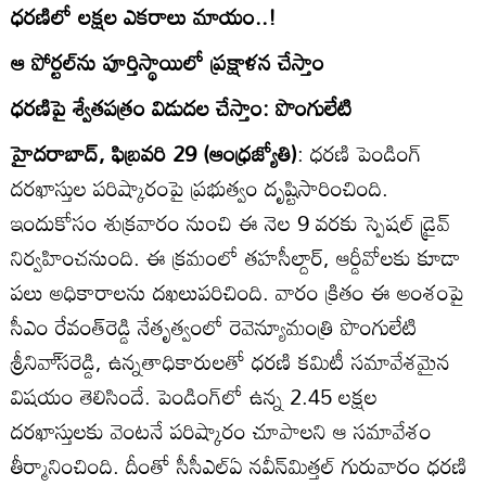
ధరణిలో లక్షల ఎకరాలు మాయం..!
ఆ పోర్టల్‌ను పూర్తిస్థాయిలో ప్రక్షాళన చేస్తాం
ధరణిపై శ్వేతపత్రం విడుదల చేస్తాం: పొంగులేటి
హైదరాబాద్‌, ఫిబ్రవరి 29 (ఆంధ్రజ్యోతి)
: ధరణి పెండింగ్‌
దరఖాస్తుల పరిష్కారంపై ప్రభుత్వం దృష్టిసారించింది.
ఇందుకోసం శుక్రవారం నుంచి ఈ నెల 9 వరకు స్పెషల్‌ డ్రైవ్‌
నిర్వహించనుంది. ఈ క్రమంలో తహసీల్దార్‌, ఆర్డీవోలకు కూడా
పలు అధికారాలను దఖలుపరిచింది. వారం క్రితం ఈ అంశంపై
సీఎం రేవంత్‌రెడ్డి నేతృత్వంలో రెవెన్యూమంత్రి పొంగులేటి
శ్రీనివా్‌సరెడ్డి, ఉన్నతాధికారులతో ధరణి కమిటీ సమావేశమైన
విషయం తెలిసిందే. పెండింగ్‌లో ఉన్న 2.45 లక్షల
దరఖాస్తులకు వెంటనే పరిష్కారం చూపాలని ఆ సమావేశం
తీర్మానించింది. దీంతో సీసీఎల్‌ఏ నవీన్‌మిత్తల్‌ గురువారం ధరణి