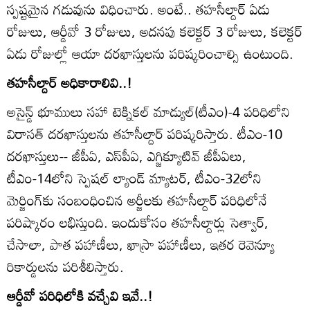
స్పష్టమైన గడువును విధించారు. అంటే.. తహసీల్దార్‌ ఏడు
రోజులు, ఆర్డీవో 3 రోజులు, అదనపు కలెక్టర్‌ 3 రోజులు, కలెక్టర్‌
ఏడు రోజుల్లో ఆయా దరఖాస్తులను పరిష్కరించాల్సి ఉంటుంది.
తహసీల్దార్‌ అధికారాలివి..!
అసైన్డ్‌ భూములు సహా టెక్నికల్‌ మాడ్యుల్‌(టీఎం)-4 పరిధిలోని
విరాసత్‌ దరఖాస్తులను తహసీల్దార్‌ పరిష్కరిస్తారు. టీఎం-10
దరఖాస్తులు-- జీపీఏ, ఎస్‌పీఏ, ఎగ్జిక్యూటివ్‌ జీపీఏలు,
టీఎం-14లోని స్పెషల్‌ ల్యాండ్‌ మ్యాటర్‌, టీఎం-32లోని
మెర్జింగ్‌కు సంబంధించిన అర్జీలకు తహసీల్దార్‌ పరిధిలోనే
పరిష్కారం లభిస్తుంది. ఇందుకోసం తహసీల్దార్లు సెత్వార్‌,
చేసాలా, పాత పహాణీలు, ఖాస్రా పహాణీలు, ఇతర రెవెన్యూ
రికార్డులను పరిశీలిస్తారు.
ఆర్డీవో పరిధిలోకి వచ్చేవి ఇవే..!