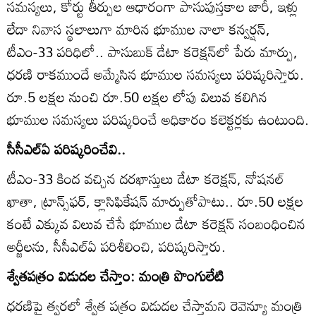
సమస్యలు, కోర్టు తీర్పుల ఆధారంగా పాసుపుస్తకాల జారీ, ఇళ్లు
లేదా నివాస స్థలాలుగా మారిన భూముల నాలా కన్వర్షన్‌,
టీఎం-33 పరిధిలో.. పాసుబుక్‌ డేటా కరెక్షన్‌లో పేరు మార్పు,
ధరణి రాకముందే అమ్మేసిన భూముల సమస్యలు పరిష్కరిస్తారు.
రూ.5 లక్షల నుంచి రూ.50 లక్షల లోపు విలువ కలిగిన
భూముల సమస్యలు పరిష్కరించే అధికారం కలెక్టర్లకు ఉంటుంది.
సీసీఎల్‌ఏ పరిష్కరించేవి..
టీఎం-33 కింద వచ్చిన దరఖాస్తులు డేటా కరెక్షన్‌, నోషనల్‌
ఖాతా, ట్రాన్స్‌ఫర్‌, క్లాసిఫికేషన్‌ మార్పుతోపాటు.. రూ.50 లక్షల
కంటే ఎక్కువ విలువ చేసే భూముల డేటా కరెక్షన్‌ సంబంధించిన
అర్జీలను, సీసీఎల్‌ఏ పరిశీలించి, పరిష్కరిస్తారు.
శ్వేతపత్రం విడుదల చేస్తాం: మంత్రి పొంగులేటి
ధరణిపై త్వరలో శ్వేత పత్రం విడుదల చేస్తామని రెవెన్యూ మంత్రి