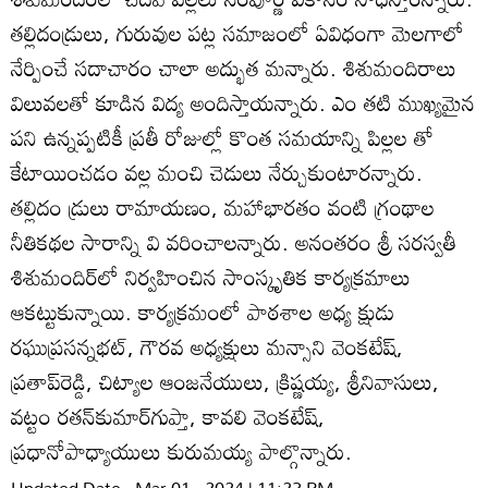
తల్లిదండ్రులు, గురువుల పట్ల సమాజంలో ఏవిధంగా మెలగాలో
నేర్పించే సదాచారం చాలా అద్భుత మన్నారు. శిశుమందిరాలు
విలువలతో కూడిన విద్య అందిస్తాయన్నారు. ఎం తటి ముఖ్యమైన
పని ఉన్నప్పటికీ ప్రతీ రోజుల్లో కొంత సమయాన్ని పిల్లల తో
కేటాయించడం వల్ల మంచి చెడులు నేర్చుకుంటారన్నారు.
తల్లిదం డ్రులు రామాయణం, మహాభారతం వంటి గ్రంథాల
నీతికథల సారాన్ని వి వరించాలన్నారు. అనంతరం శ్రీ సరస్వతీ
శిశుమందిర్‌లో నిర్వహించిన సాంస్కృతిక కార్యక్రమాలు
ఆకట్టుకున్నాయి. కార్యక్రమంలో పాఠశాల అధ్య క్షుడు
రఘుప్రసన్నభట్‌, గౌరవ అధ్యక్షులు మన్సాని వెంకటేష్‌,
ప్రతాప్‌రెడ్డి, చిట్యాల ఆంజనేయులు, క్రిష్ణయ్య, శ్రీనివాసులు,
వట్టం రతన్‌కుమార్‌గుప్తా, కావలి వెంకటేష్‌,
ప్రధానోపాధ్యాయులు కురుమయ్య పాల్గొన్నారు.