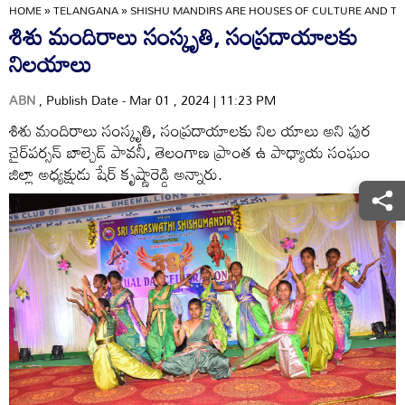
HOME
»
TELANGANA
»
SHISHU MANDIRS ARE HOUSES OF CULTURE AND TR
శిశు మందిరాలు సంస్కృతి, సంప్రదాయాలకు
నిలయాలు
ABN
, Publish Date - Mar 01 , 2024 | 11:23 PM
శిశు మందిరాలు సంస్కృతి, సంప్రదాయాలకు నిల యాలు అని పుర
చైర్‌పర్సన్‌ బాల్చెడ్‌ పావనీ, తెలంగాణ ప్రాంత ఉ పాధ్యాయ సంఘం
జిల్లా అధ్యక్షుడు షేర్‌ కృష్ణారెడ్డి అన్నారు.