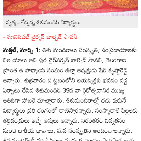
నృత్యం చేస్తున్న శిశుమందిర్‌ విద్యార్థులు
- మునిసిపల్‌ చైర్మన్‌ బాల్చెడ్‌ పావనీ
మక్తల్‌, మార్చి 1:
శిశు మందిరాలు సంస్కృతి, సంప్రదాయాలకు
నిల యాలు అని పుర చైర్‌పర్సన్‌ బాల్చెడ్‌ పావనీ, తెలంగాణ
ప్రాంత ఉ పాధ్యాయ సంఘం జిల్లా అధ్యక్షుడు షేర్‌ కృష్ణారెడ్డి
అన్నారు. శుక్రవారం ప ట్టణంలోని లయన్స్‌క్లబ్‌ భవనం వద్ద
ఏర్పాటు చేసిన శిశుమందిర్‌ 39వ వా ర్షికోత్సవానికి ముఖ్య
అతిథిగా హాజరై మాట్లాడారు. శిశుమందిరాల్లో చదు వుకునే
విద్యార్థులు ప్రతి రంగంలో రాణిస్తారన్నారు. సంస్కారాలే పిల్లలకు
తల్లిదండ్రులు ఇచ్చే ఆస్తులు అన్నారు. నిరంతరం చిన్నతనం
నుంచి జాతీయ భావాలు, మన సంస్కృతిని అందించాలన్నారు.
శిశుమందిర్‌లో చదివే పిల్లలు సంపూర్ణ వికాసం సాధిస్తారన్నారు.