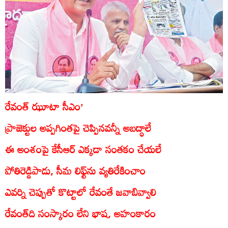
రేవంత్‌ ఝూటా సీఎం’
ప్రాజెక్టుల అప్పగింతపై చెప్పినవన్నీ అబద్ధాలే
ఈ అంశంపై కేసీఆర్‌ ఎక్కడా సంతకం చేయలే
పోతిరెడ్డిపాడు, సీమ లిఫ్ట్‌ను వ్యతిరేకించాం
ఎవర్ని చెప్పుతో కొట్టాలో రేవంతే జవాబివ్వాలి
రేవంత్‌ది సంస్కారం లేని భాష, అహంకారం