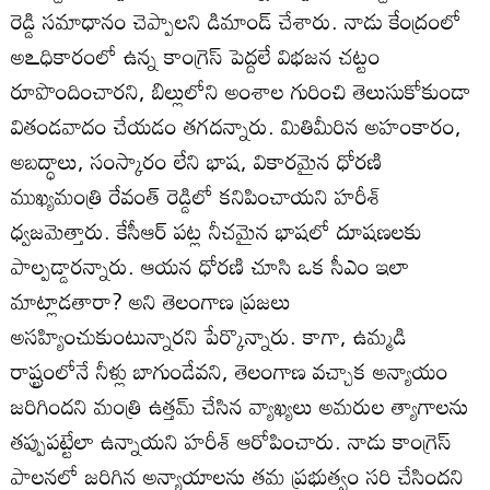
రెడ్డి సమాధానం చెప్పాలని డిమాండ్‌ చేశారు. నాడు కేంద్రంలో
అఽధికారంలో ఉన్న కాంగ్రెస్‌ పెద్దలే విభజన చట్టం
రూపొందించారని, బిల్లులోని అంశాల గురించి తెలుసుకోకుండా
వితండవాదం చేయడం తగదన్నారు. మితిమీరిన అహంకారం,
అబద్ధాలు, సంస్కారం లేని భాష, వికారమైన ధోరణి
ముఖ్యమంత్రి రేవంత్‌ రెడ్డిలో కనిపించాయని హరీశ్‌
ధ్వజమెత్తారు. కేసీఆర్‌ పట్ల నీచమైన భాషలో దూషణలకు
పాల్పడ్డారన్నారు. ఆయన ధోరణి చూసి ఒక సీఎం ఇలా
మాట్లాడతారా? అని తెలంగాణ ప్రజలు
అసహ్యించుకుంటున్నారని పేర్కొన్నారు. కాగా, ఉమ్మడి
రాష్ట్రంలోనే నీళ్లు బాగుండేవని, తెలంగాణ వచ్చాక అన్యాయం
జరిగిందని మంత్రి ఉత్తమ్‌ చేసిన వ్యాఖ్యలు అమరుల త్యాగాలను
తప్పుపట్టేలా ఉన్నాయని హరీశ్‌ ఆరోపించారు. నాడు కాంగ్రెస్‌
పాలనలో జరిగిన అన్యాయాలను తమ ప్రభుత్వం సరి చేసిందని