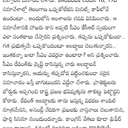
సమావేశాల్లో తెలంగాణ ఒప్పుకోలేదని మినిట్స్‌ కాపీలోనే
ఉందంటూ.. అందులోని అంశాలను చదివి వినిపించారు. ఆ
సమావేశానికి హాజరు కాని అప్పటి సీఎం కేసీఆర్‌ స్వయంగా
ఎలా సంతకాలు చేస్తారని ప్రశ్నించారు. తప్పును ఒప్పుకోకుండా..
గత ప్రభుత్వమే ఒప్పుకొందంటూ అబద్ధాలు చెబుతున్నారని..
ఇంతకన్నా జుటా సీఎం ఎవరైనా ఉంటారా? అని ప్రశ్నించారు.
సీఎం రేవంత్‌కు స్ర్కిప్ట్‌ రాసిస్తున్న వారు అబద్ధాలనే
రాసిస్తున్నారని, ఆయన్ను తప్పుదోవ పట్టించకుండా సరైన
సమాచారం ఇస్తే బాగుటుందని ఎద్దేవా చేశారు. ప్రాజెక్టులను
బోర్డుకు అప్పగించి రాష్ట్ర ప్రజల భవిష్యత్తును తాకట్టు పెట్టొద్దని
కోరారు. రేవంత్‌ అబద్ధాలకు తాను ఇస్తున్న వివరణ శాంపిల్‌
మాత్రమేనని, అసెంబ్లీ వేదికగా ప్రజలకు వాస్తవాలు చెబుతామని,
పూర్తి సినిమా ముందుందన్నారు. కాంగ్రెస్‌ నేతలు కూడా ప్రిపేర్‌
అయి రావాలని, గతంలో మాదిరిగా అడ్డంగా దొరికిపోయే