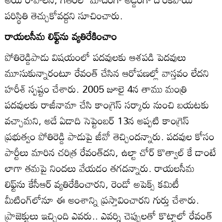
పరిస్థితి తెచ్చుకోవద్దని సూచించారు.
రాయలసీమ లిఫ్ట్‌ను వ్యతిరేకించాం
పోతిరెడ్డిపాడు విషయంలో పదవులకు ఆశపడి పెదవులు
మూసుకున్నారంటూ రేవంత్‌ చేసిన ఆరోపణల్లో వాస్తవం లేదని
హరీశ్‌ స్పష్టం చేశారు. 2005 జూలై 4న తాము మంత్రి
పదవులకు రాజీనామా చేసి కాంగ్రెస్‌ సర్కారు నుంచి బయటకు
వచ్చామని, అదే ఏడాది సెప్టెంబర్‌ 13న అప్పటి కాంగ్రెస్‌
ప్రభుత్వం పోతిరెడ్డి పాడుపై జీవో తెచ్చిందన్నారు. పదవుల కోసం
పార్టీలు మారిన చరిత్ర రేవంత్‌దని, ఉల్టా చోర్‌ కొత్వాల్‌ కే డాంటే
లాగా తమపై నిందలు వేయడం తగదన్నారు. రాయలసీమ
లిఫ్ట్‌ను కేసీఆర్‌ వ్యతిరేకించారని, రెండో అపెక్స్‌ కమిటీ
మీటింగ్‌లోనూ ఈ అంశాన్ని ప్రస్తావించారని గుర్తు చేశారు.
ప్రాజెక్టులు ఇచ్చింది ఎవరు.. ఎవర్ని చెప్పులతో కొట్టాలో రేవంత్‌