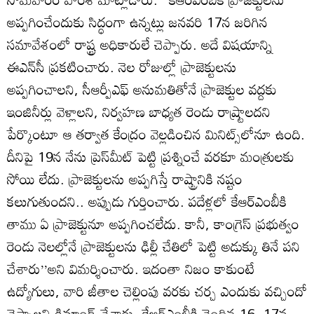
అప్పగించేందుకు సిద్ధంగా ఉన్నట్లు జనవరి 17న జరిగిన
సమావేశంలో రాష్ట్ర అధికారులే చెప్పారు. అదే విషయాన్ని
ఈఎన్‌సీ ప్రకటించారు. నెల రోజుల్లో ప్రాజెక్టులను
అప్పగించాలని, సీఆర్పీఎఫ్‌ అనుమతితోనే ప్రాజెక్టుల వద్దకు
ఇంజినీర్లు వెళ్లాలని, నిర్వహణ బాధ్యత రెండు రాష్ర్టాలదని
పేర్కొంటూ ఆ తర్వాత కేంద్రం వెల్లడించిన మినిట్స్‌లోనూ ఉంది.
దీనిపై 19న నేను ప్రెస్‌మీట్‌ పెట్టి ప్రశ్నించే వరకూ మంత్రులకు
సోయి లేదు. ప్రాజెక్టులను అప్పగిస్తే రాష్ట్రానికి నష్టం
కలుగుతుందని.. అప్పుడు గుర్తించారు. పదేళ్లలో కేఆర్‌ఎంబీకి
తాము ఏ ప్రాజెక్టునూ అప్పగించలేదు. కానీ, కాంగ్రెస్‌ ప్రభుత్వం
రెండు నెలల్లోనే ప్రాజెక్టులను ఢిల్లీ చేతిలో పెట్టి అడుక్కు తినే పని
చేశారు’’అని విమర్శించారు. ఇదంతా నిజం కాకుంటే
ఉద్యోగులు, వారి జీతాల చెల్లింపు వరకు చర్చ ఎందుకు వచ్చిందో
చెప్పాలని డిమాండ్‌ చేశారు. కేఆర్‌ఎంబీకి చెందిన 16, 17వ