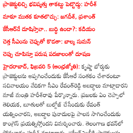
ప్రాజెక్టులిచ్చి భవిష్యత్తు తాకట్టు పెట్టొద్దు: హరీశ్‌
మాకూ ముతక కూతలొచ్చు: జగదీశ్‌, ప్రశాంత్‌
కేసీఆర్‌నే దూషిస్తావా.. బుద్ధి ఉందా?: కడియం
చెత్త సీఎంను చెప్పుతో కొడతా: బాల్క సుమన్‌
చెప్పు చూపిస్తూ పరుష పదజాలంతో దూషణ
హైదరాబాద్‌, ఫిబ్రవరి 5 (ఆంధ్రజ్యోతి):
కృష్ణా బోర్డుకు
ప్రాజెక్టులను అప్పగించేందుకు కేసీఆరే సంతకం చేశారంటూ
సచివాలయం వేదికగా సీఎం రేవంత్‌రెడ్డి అబద్ధాలు మాట్లాడారని
మాజీ మంత్రి హరీశ్‌రావు పేర్కొన్నారు. ప్రజలకు ఏం చెప్పాలో
తెలియక, బూతులతో బుల్డోజ్‌ చేసేందుకు రేవంత్‌
యత్నించారని, అబద్ధాల పునాదులపై పాలన సాగించేందుకు
కాంగ్రెస్‌ ప్రయత్నిస్తోందని విమర్శించారు. తెలంగాణ భవన్‌లో
సోమవారం హరీశ్‌ మాట్లాడారు. ‘‘కేఆర్‌ఎంబీకి ప్రాజెక్టులను