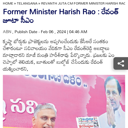
HOME
»
TELANGANA
»
REVANTH JUTA CM FORMER MINISTER HARISH RAO
Former Minister Harish Rao : రేవంత్‌
జూటా సీఎం
ABN
, Publish Date - Feb 06 , 2024 | 04:46 AM
కృష్ణా బోర్డుకు ప్రాజెక్టులను అప్పగించేందుకు కేసీఆరే సంతకం
చేశారంటూ సచివాలయం వేదికగా సీఎం రేవంత్‌రెడ్డి అబద్ధాలు
మాట్లాడారని మాజీ మంత్రి హరీశ్‌రావు పేర్కొన్నారు. ప్రజలకు ఏం
చెప్పాలో తెలియక, బూతులతో బుల్డోజ్‌ చేసేందుకు రేవంత్‌
యత్నించారని,