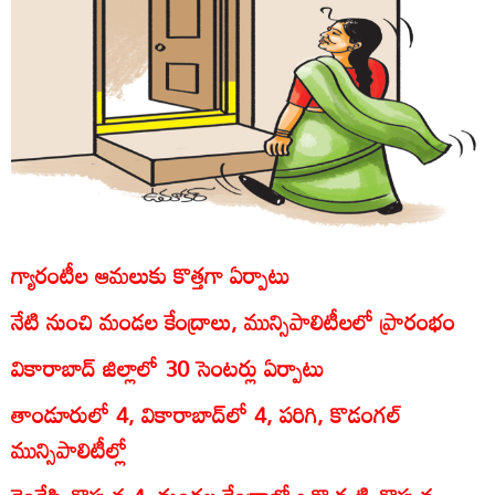
గ్యారంటీల ఆమలుకు కొత్తగా ఏర్పాటు
నేటి నుంచి మండల కేంద్రాలు, మున్సిపాలిటీలలో ప్రారంభం
వికారాబాద్‌ జిల్లాలో 30 సెంటర్లు ఏర్పాటు
తాండూరులో 4, వికారాబాద్‌లో 4, పరిగి, కొడంగల్‌
మున్సిపాలిటీల్లో