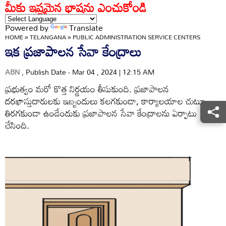
మీకు ఇష్టమైన భాషను ఎంచుకోండి
Powered by
Translate
HOME
»
TELANGANA
»
PUBLIC ADMINISTRATION SERVICE CENTERS
ఇక ప్రజాపాలన సేవా కేంద్రాలు
ABN
, Publish Date - Mar 04 , 2024 | 12:15 AM
ప్రభుత్వం మరో కొత్త నిర్ణయం తీసుకుంది. ప్రజాపాలన
దరఖాస్తుదారులకు ఇబ్బందులు కలగకుండా, కార్యాలయాల చుట్టూ
తిరగకుండా ఉండేందుకు ప్రజాపాలన సేవా కేంద్రాలను ఏర్పాటు
చేసింది.