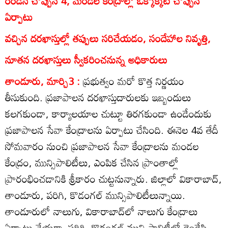
రెండేసి చొప్పున 4, మండల కేంద్రాల్లో ఒక్కొక్కటి చొప్పున
ఏర్పాటు
వచ్చిన దరఖాస్తుల్లో తప్పులు సరిచేయడం, సందేహాల నివృత్తి,
నూతన దరఖాస్తులు స్వీకరించనున్న అధికారులు
తాండూరు, మార్చి3 :
ప్రభుత్వం మరో కొత్త నిర్ణయం
తీసుకుంది. ప్రజాపాలన దరఖాస్తుదారులకు ఇబ్బందులు
కలగకుండా, కార్యాలయాల చుట్టూ తిరగకుండా ఉండేందుకు
ప్రజాపాలన సేవా కేంద్రాలను ఏర్పాటు చేసింది. ఈనెల 4వ తేదీ
సోమవారం నుంచి ప్రజాపాలన సేవా కేంద్రాలను మండల
కేంద్రం, మున్సిపాలిటీలు, ఎంపిక చేసిన ప్రాంతాల్లో
ప్రారంభించడానికి శ్రీకారం చుట్టనున్నారు. జిల్లాలో వికారాబాద్‌,
తాండూరు, పరిగి, కొడంగల్‌ మున్సిపాలిటీలున్నాయి.
తాండూరులో నాలుగు, వికారాబాద్‌లో నాలుగు కేంద్రాలు
ఏర్పాటు చేయగా, పరిగి, కొడంగల్‌ మున్సిపాలిటీలో రెండేసి