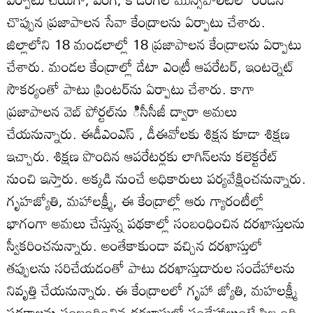
చొప్పున ప్రజాపాలన సేవా కేంద్రాలను ఏర్పాటు చేశారు.
జిల్లాలోని 18 మండలాల్లో 18 ప్రజాపాలన కేంద్రాలను ఏర్పాటు
చేశారు. మండల కేంద్రాల్లో డేటా ఎంట్రీ ఆపరేటర్‌, ఇంటర్నెట్‌
సౌకర్యంతో పాటు ప్రింటర్‌ను ఏర్పాటు చేశారు. కాగా
ప్రజాపాలన వెబ్‌ పోర్టల్‌ను ిసీసీజీ ద్వారా అమలు
చేయనున్నారు. ఈడీఎంఎస్‌ , డీఈవోలకు శిక్షన కూడా శిక్షణ
ఇచ్చారు. శిక్షణ పొందిన ఆపరేటర్లకు లాగిన్‌లను కలెక్టరేట్‌
నుంచి ఇస్తారు. అక్కడి నుంచే అధికారులు పర్యవేక్షించనున్నారు.
గృహజ్యోతి, మహాలక్ష్మీ, ఈ కేంద్రాల్లో ఆరు గ్యారంటీల్లో
భాగంగా అమలు చేస్తున్న పథకాల్లో సంబంధించిన దరఖాస్తులను
స్వీకరించనున్నారు. అంతేకాకుండా వచ్చిన దరఖాస్తులో
తప్పులను సరిచేయడంతో పాటు దరఖాస్తుదారుల సందేహాలను
నివృత్తి చేయనున్నారు. ఈ కేంద్రాలలో గృహా జ్యోతి, మహలక్ష్మీ
పథకాలను సంబంధించిన దరఖాస్తులో సందేహాలుంటే సిబ్బంది