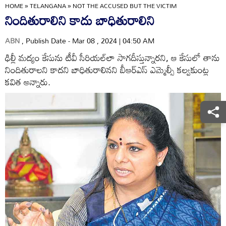
HOME
»
TELANGANA
»
NOT THE ACCUSED BUT THE VICTIM
నిందితురాలిని కాదు బాధితురాలిని
ABN
, Publish Date - Mar 08 , 2024 | 04:50 AM
ఢిల్లీ మద్యం కేసును టీవీ సీరియల్‌లా సాగదీస్తున్నారని, ఆ కేసులో తాను
నిందితురాలని కాదని బాధితురాలినని బీఆర్‌ఎస్‌ ఎమ్మెల్సీ కల్వకుంట్ల
కవిత అన్నారు.