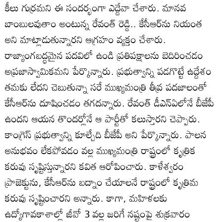
కీలు గుర్రమని ఈ సందర్భంగా ఎద్దేవా చేశారు. మానవ
బాంబులవుతాం అంటున్న రేవంత్‌ రెడ్డి.. కేసీఆర్‌ను నియంత
అని మాట్లాడుతున్నారని ఆగ్రహం వ్యక్తం చేశారు.
రాజ్యాంగబద్ధమైన పదవిలో ఉండి ప్రతిపక్షాలను బెదిరించడం
అప్రజాస్వామికమని పేర్కొన్నారు. ప్రభుత్వాన్ని పడగొట్టే ఉద్దేశం
తమకు లేదని చెబుతున్నా సరే ముఖ్యమంత్రి తీవ్ర పదజాలంతో
కేసీఆర్‌ను దూషించడం తగదన్నారు. రేవంత్‌ డీఎన్‌ఏలోనే బీజేపీ
ఉందని ఆయన తొందర్లోనే ఆ పార్టీతో కలుస్తారని చెప్పారు.
కాంగ్రెస్‌ ప్రభుత్వాన్ని కూల్చేది బీజేపీ అని పేర్కొన్నారు. పాలన
అనుభవం లేకపోవడం వల్ల ముఖ్యమంత్రి రాష్ట్రంలో కృత్రిక
కరువు సృష్టిస్తున్నారని కవిత ఆరోపించారు. కాళేశ్వరం
ప్రాజెక్టును, కేసీఆర్‌ను బద్నాం చేయాలనే రాష్ట్రంలో కృత్రిమ
కరువు సృష్టించారని అన్నారు. కాగా, మహిళలకు
ఉద్యోగావకాశాల్లో జీవో 3 వల్ల జరిగే నష్టంపై శుక్రవారం