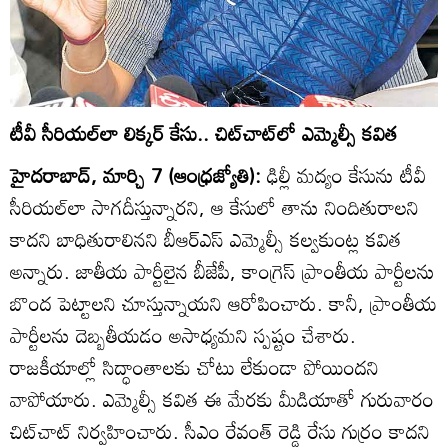
టీవీ సీరియల్‌లా లిక్కర్‌ కేసు.. చిట్‌చాట్‌లో ఎమ్మెల్సీ కవిత
హైదరాబాద్‌, మార్చి 7 (ఆంధ్రజ్యోతి):
ఢిల్లీ మద్యం కేసును టీవీ
సీరియల్‌లా సాగదీస్తున్నారని, ఆ కేసులో తాను నిందితురాలని
కాదని బాధితురాలినని బీఆర్‌ఎస్‌ ఎమ్మెల్సీ కల్వకుంట్ల కవిత
అన్నారు. జాతీయ పార్టీలైన బీజేపీ, కాంగ్రెస్‌ ప్రాంతీయ పార్టీలను
బొంద పెట్టాలని చూస్తున్నాయని ఆరోపించారు. కానీ, ప్రాంతీయ
పార్టీలను దెబ్బతీయడం అసాధ్యమని స్పష్టం చేశారు.
రాజకీయాల్లో సిద్ధాంతాలకు చోటు లేకుండా పోయిందని
వాపోయారు. ఎమ్మెల్సీ కవిత ఈ మేరకు మీడియాతో గురువారం
చిట్‌చాట్‌ నిర్వహించారు. సీఎం రేవంత్‌ రెడ్డి రేసు గుర్రం కాదని