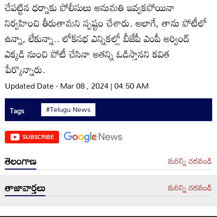
చేపట్టిన ధర్నాకు పోలీసులు అనుమతి ఇవ్వకపోయినా
నిర్వహించి తీరుతామని స్పష్టం చేశారు. అలాగే, తాను పోటీలో
ఉన్నా, లేకున్నా.. లోక్‌సభ ఎన్నికల్లో బీజేపీ ఎంపీ అర్వింద్‌
ఎక్కడి నుంచి పోటీ చేసినా అతన్ని ఓడిస్తానని కవిత
పేర్కొన్నారు.
Updated Date - Mar 08 , 2024 | 04:50 AM
#Telugu News
Tags
SUBSCRIBE
తెలంగాణ
మరిన్ని చదవండి
తాజావార్తలు
మరిన్ని చదవండి