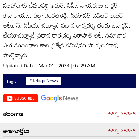
సలహాదారు దేవులపల్లి అమర్‌, సీపీఐ నాయకులు డాక్టర్‌
కె.నారాయణ, పల్లా వెంకట్‌రెడ్డి, సియాసత్‌ ఎడిటర్‌ అమెర్‌
అలీఖాన్‌, ఏపీయూడబ్ల్యూజే ప్రధాన కార్యదర్శి చందు జనార్దన్‌,
టీయూడబ్ల్యూజే ప్రధాన కార్యదర్శి విరాహత్‌ అలీ, సమాచార
పౌర సంబంధాల శాఖ ప్రత్యేక కమిషనర్‌ హ న్మంతరావు
పాల్గొన్నారు.
Updated Date - Mar 01 , 2024 | 07:29 AM
#Telugu News
Tags
SUBSCRIBE
తెలంగాణ
మరిన్ని చదవండి
తాజావార్తలు
మరిన్ని చదవండి