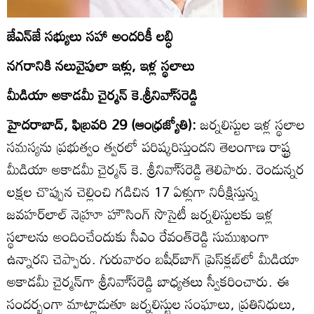
జేఎన్‌జే సభ్యులు సహా అందరికీ లబ్ధి
నగరానికి నలువైపులా ఇళ్లు, ఇళ్ల స్థలాలు
మీడియా అకాడమీ చైర్మన్‌ కె.శ్రీనివా్‌సరెడ్డి
హైదరాబాద్‌, ఫిబ్రవరి 29 (ఆంధ్రజ్యోతి):
జర్నలిస్టుల ఇళ్ల స్థలాల
సమస్యను ప్రభుత్వం త్వరలో పరిష్కరిస్తుందని తెలంగాణ రాష్ట్ర
మీడియా అకాడమీ చైర్మన్‌ కె. శ్రీనివా్‌సరెడ్డి తెలిపారు. రెండున్నర
లక్షల చొప్పున చెల్లించి గడిచిన 17 ఏళ్లుగా నిరీక్షిస్తున్న
జవహర్‌లాల్‌ నెహ్రూ హౌసింగ్‌ సొసైటీ జర్నలిస్టులకు ఇళ్ల
స్థలాలను అందించేందుకు సీఎం రేవంత్‌రెడ్డి సుముఖంగా
ఉన్నారని చెప్పారు. గురువారం బషీర్‌బాగ్‌ ప్రెస్‌క్లబ్‌లో మీడియా
అకాడమీ చైర్మన్‌గా శ్రీనివా్‌సరెడ్డి బాధ్యతలు స్వీకరించారు. ఈ
సందర్భంగా మాట్లాడుతూ జర్నలిస్టుల సంఘాలు, ప్రతినిధులు,