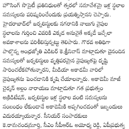
హౌసింగ్‌ సొసైటీ ప్రతినిధులతో త్వరలో సమావేశమై ఇళ్ల స్థలాల
సమస్యలను పరిష్కరించేందుకు ప్రయత్నిస్తానని చెప్పారు.
హైదరాబాద్‌లో జర్నలిస్టులకు నగరానికి నాలుగు వైపుల
స్థలాలను గుర్తించి ఎవరికి ఎక్కడ అనువైతే అక్కడే ఇచ్చేలా
అవకాశాలను పరిశీలిస్తున్నట్టు తెలిపారు. గౌరవ అతిథిగా
పాల్గొన్న ఆంధ్రజ్యోతి ఎడిటర్‌ కె.శ్రీనివాస్‌ మాట్లాడుతూ దైనందిన
సమస్యలతో జర్నలిస్టులు వృత్తిపరమైన నైపుణ్యతపై దృష్టి
సారించలేకపోతున్నారని, మీడియా అకాడమీ వారిలో
నైపుణ్యతను పెంచడానికి కృషి చేయాలన్నారు. అకాడెమీ మాజీ
చైర్మన్‌ అల్లం నారాయణ మాట్లాడుతూ గత ప్రభుత్వం
అక్రిడిటేషన్‌, జర్నలిస్టుల ఇళ్ల స్థలాల వంటి సమస్యలను
సంబంధం లేకుండానే అకాడెమీకి అప్పగించడంతో ఇబ్బందులు
ఎదురయ్యాయన్నార. సీనియర్‌ సంపాదకులు
కె.రామచందమ్రూర్తి, సీఎం సీపీఆర్‌ఓ అయోధ్య రెడ్డి, ఏపీప్రభుత్వ