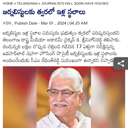
HOME
»
TELANGANA
»
JOURNALISTS WILL SOON HAVE HOUSES
జర్నలిస్టులకు త్వరలో ఇళ్ల స్థలాలు
ABN
, Publish Date - Mar 01 , 2024 | 04:25 AM
జర్నలిస్టుల ఇళ్ల స్థలాల సమస్యను ప్రభుత్వం త్వరలో పరిష్కరిస్తుందని
తెలంగాణ రాష్ట్ర మీడియా అకాడమీ చైర్మన్‌ కె. శ్రీనివా్‌సరెడ్డి తెలిపారు.
రెండున్నర లక్షల చొప్పున చెల్లించి గడిచిన 17 ఏళ్లుగా నిరీక్షిస్తున్న
జవహర్‌లాల్‌ నెహ్రూ హౌసింగ్‌ సొసైటీ జర్నలిస్టులకు ఇళ్ల స్థలాలను
అందించేందుకు సీఎం రేవంత్‌రెడ్డి సుముఖంగా ఉన్నారని చెప్పారు.