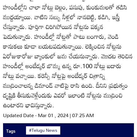
హుండీల్లోని చాలా నోట్లు బెల్లం, పసుపు, కుంకుమలతో తడిసి
ముద్దయ్యాయి. వాటిని సబ్బు నీళ్లలో నానబెట్టి, కడిగి, ఇస్త్రీ
చేస్తున్నారు. పూర్తిగా చిరిగిపోయిన నోట్లను పక్కన
పెడుతున్నారు. హుండీల్లో నోట్లతో పాటు బంగారు, వెండి
కానుకలు కూడా బయటపడుతున్నాయి. లెక్కించిన నోట్లను
ఏరోజుకారోజు బ్యాంకులో జమ చేయనున్నారు. మొదట తెరిచిన
హుండీల్లో అంబేడ్కర్‌ బొమ్మ ఉన్న రూ.100 నోట్లు ఐదారు
నోట్లు వచ్చాయి. కరెన్సీ నోట్లపై అంబేడ్కర్‌ చిత్రాన్ని
ముద్రించాలన్న డిమాండ్‌ వాటిపై రాసి ఉంది. దీనిని ప్రభుత్వం
దృష్టికి తీసుకువెళ్లేందుకు ఎవరో ఇలాంటి నోట్లను ముద్రించి
ఉంటారని భావిస్తున్నారు.
Updated Date - Mar 01 , 2024 | 07:25 AM
#Telugu News
Tags