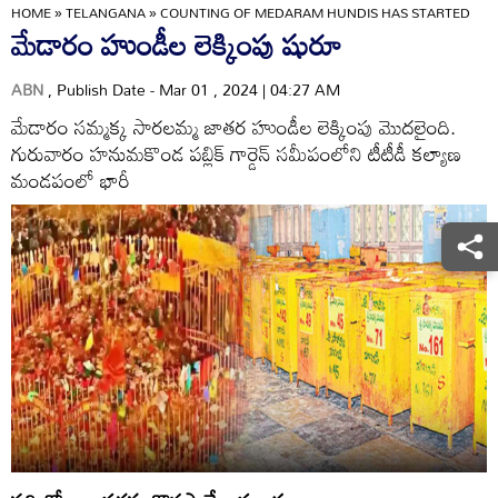
HOME
»
TELANGANA
»
COUNTING OF MEDARAM HUNDIS HAS STARTED
మేడారం హుండీల లెక్కింపు షురూ
ABN
, Publish Date - Mar 01 , 2024 | 04:27 AM
మేడారం సమ్మక్క సారలమ్మ జాతర హుండీల లెక్కింపు మొదలైంది.
గురువారం హనుమకొండ పబ్లిక్‌ గార్డెన్‌ సమీపంలోని టీటీడీ కల్యాణ
మండపంలో భారీ