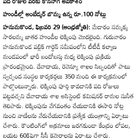
పది రోజుల వరకు కొనసాగే అవకాశం
హుండీల్లో అంబేడ్కర్‌ బొమ్మ ఉన్న రూ.100 నోట్లు
హనుమకొండ, ఫిబ్రవరి 29 (ఆంధ్రజ్యోతి):
మేడారం సమ్మక్క
సారలమ్మ జాతర హుండీల లెక్కింపు మొదలైంది. గురువారం
హనుమకొండ పబ్లిక్‌ గార్డెన్‌ సమీపంలోని టీటీడీ కల్యాణ
మండపంలో భారీ బందోబస్తు మధ్య లెక్కింపు ప్రక్రియ
ప్రారంభమైంది. దేవాదాయ, రెవెన్యూ శాఖల సిబ్బందితో పాటు
స్వచ్ఛంద సంస్థల కార్యకర్తలు 350 మంది ఈ కార్యక్రమంలో
పాల్గొంటున్నారు. లెక్కింపు పూర్తి కావడానికి పది రోజులు
పట్టవచ్చని దేవాదాయ శాఖ అసిస్టెంట్‌ కమిషనర్‌ రామల సునీత
తెలిపారు. లెక్కింపును వేగవంతం చేయడానికి ఈసారి నోట్ల
నుంచి నాణేలను వేరుచేయడానికి ప్రత్యేక యంత్రాన్ని ఏర్పాటు
చేశారు. కౌంటింగ్‌లో అక్రమాలు జరగకుండా కేంద్రం లోపల,
బయట 60కిపైగా సీసీ కెమెరాలను ఏర్పాటు చేశారు.