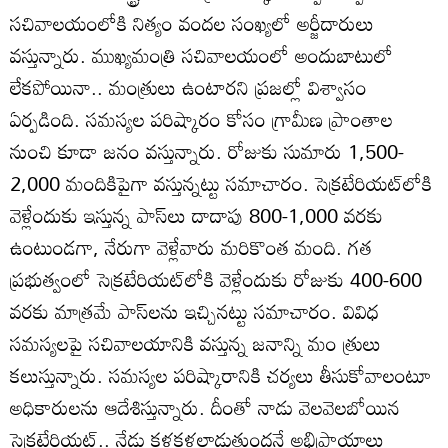
సచివాలయంలోకి నిత్యం వందల సంఖ్యలో అర్జీదారులు
వస్తున్నారు. ముఖ్యమంత్రి సచివాలయంలో అందుబాటులో
లేకపోయినా.. మంత్రులు ఉంటారని ప్రజల్లో విశ్వాసం
ఏర్పడింది. సమస్యల పరిష్కారం కోసం గ్రామీణ ప్రాంతాల
నుంచి కూడా జనం వస్తున్నారు. రోజుకు సుమారు 1,500-
2,000 మందికిపైగా వస్తున్నట్టు సమాచారం. సెక్రటేరియట్‌లోకి
వెళ్లేందుకు ఇస్తున్న పాస్‌లు దాదాపు 800-1,000 వరకు
ఉంటుండగా, నేరుగా వెళ్లేవారు మరికొంత మంది. గత
ప్రభుత్వంలో సెక్రటేరియట్‌లోకి వెళ్లేందుకు రోజుకు 400-600
వరకు మాత్రమే పాస్‌లను ఇచ్చినట్టు సమాచారం. వివిధ
సమస్యలపై సచివాలయానికి వస్తున్న జనాన్ని మం త్రులు
కలుస్తున్నారు. సమస్యల పరిష్కారానికి చర్యలు తీసుకోవాలంటూ
అధికారులను ఆదేశిస్తున్నారు. దీంతో నాడు వెలవెలబోయిన
సెక్రటేరియట్‌.. నేడు కళకళలాడుతుందనే అభిప్రాయాలు