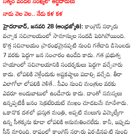
నిత్యం వందల సంఖ్యలో అర్జీదారులు
నాడు వెల వెల.. నేడు కళ కళ
హైదరాబాద్‌, జనవరి 28 (ఆంధ్రజ్యోతి):
కాంగ్రెస్‌ సర్కారు
వచ్చాక సచివాలయంలో సామాన్యుల సందడి పెరిగిపోయింది.
కొత్త సచివాలయం ప్రారంభమైనప్పటి నుంచి గతేడాది డిసెంబరు
7 వరకు పెద్దగా జన సంచారం ఉండేది కాదు. గత ప్రభుత్వ
హయాంలో సచివాలయానికి సందర్శకులు పెద్దగా వచ్చేవారు
కాదు. లోపలికి వెళ్లేందుకు అష్టకష్టాలు పడాల్సి వచ్చేది. తీరా
ఎలాగోలా లోపలికి వెళితే.. సీఎం నుంచి మంత్రుల వరకు
ఎవరూ అందుబాటులో ఉండేవారు కాదు. దాంతో సమస్యలు
ఉన్నప్పటికీ జనం సెక్రటేరియట్‌ ముఖం చూడటమే మానేశారు.
ఒకానొక దశలో ప్రస్తుత మంత్రి, అప్పటి ములుగు ఎమ్మెల్యేగా
ఉన్న సీతక్కను కూడా లోపలికి అనుమతించలేదు. కానీ, ఇప్పుడు
సీన్‌ మారింది. రాష్ట్రంలో కాంగ్రెస్‌ సర్కారు ఏర్పడినప్పటి నుంచి