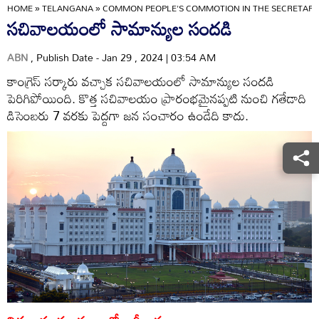
HOME
»
TELANGANA
»
COMMON PEOPLE'S COMMOTION IN THE SECRETARI
సచివాలయంలో సామాన్యుల సందడి
ABN
, Publish Date - Jan 29 , 2024 | 03:54 AM
కాంగ్రెస్‌ సర్కారు వచ్చాక సచివాలయంలో సామాన్యుల సందడి
పెరిగిపోయింది. కొత్త సచివాలయం ప్రారంభమైనప్పటి నుంచి గతేడాది
డిసెంబరు 7 వరకు పెద్దగా జన సంచారం ఉండేది కాదు.