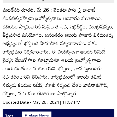
ఘట్‌కేసర్‌ రూరల్‌, మే 26 : వెంకటాపూర్‌ శ్రీ బాలాజీ
వేంకటేశ్వరస్వామి బ్రహ్మోత్సవాలు ఆదివారం ముగిశాయి.
ఉదయం స్వామివారికి సుప్రభాత సేవ, చక్రతీర్థం, మంత్రపుష్పం,
తీర్థప్రసాద వినియోగం, అనంతరం ఆలయ పూజారి వినయ్‌శర్మ
ఆధ్వర్యంలో భక్తులచే సాముహిక సత్యనారాయణ వ్రతం
కార్యక్రమం నిర్వహించారు. ఈ సందర్భంగా ఆలయ కమిటీ
చైర్మన్‌ వేణుగోపాల్‌ మాట్లాడుతూ ఆలయ బ్రహ్మోత్సవాలు
విజయవంతంగా ముగిశాయని, భక్తులు, గ్రామస్తులందరూ
సహకరించారని తెలిపారు. కార్యక్రమంలో ఆలయ కమిటీ
సభ్యుడు కందుల నవీన్‌, మాజీ సర్పంచ్‌ దేశం బాల్‌రాజ్‌గౌడ్‌,
భక్తులు, మహిళలు తదితరులు పాల్గొన్నారు.
Updated Date - May 26 , 2024 | 11:57 PM
#Telugu News
Tags