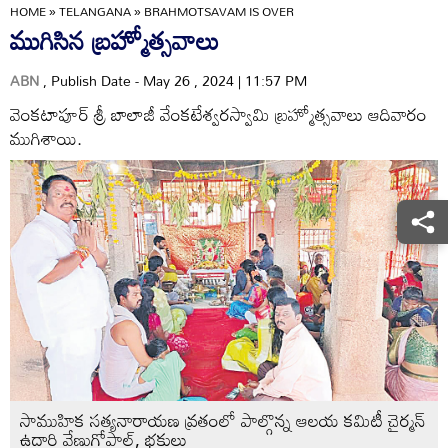
HOME
»
TELANGANA
»
BRAHMOTSAVAM IS OVER
ముగిసిన బ్రహ్మోత్సవాలు
ABN
, Publish Date - May 26 , 2024 | 11:57 PM
వెంకటాపూర్‌ శ్రీ బాలాజీ వేంకటేశ్వరస్వామి బ్రహ్మోత్సవాలు ఆదివారం
ముగిశాయి.
సాముహిక సత్యనారాయణ వ్రతంలో పాల్గొన్న ఆలయ కమిటీ చైర్మన్‌
ఉదారి వేణుగోపాల్‌, భక్తులు