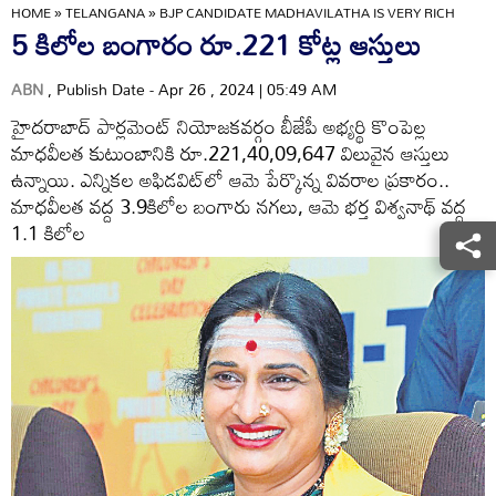
HOME
»
TELANGANA
»
BJP CANDIDATE MADHAVILATHA IS VERY RICH
5 కిలోల బంగారం రూ.221 కోట్ల ఆస్తులు
ABN
, Publish Date - Apr 26 , 2024 | 05:49 AM
హైదరాబాద్‌ పార్లమెంట్‌ నియోజకవర్గం బీజేపీ అభ్యర్థి కొంపెల్ల
మాధవీలత కుటుంబానికి రూ.221,40,09,647 విలువైన ఆస్తులు
ఉన్నాయి. ఎన్నికల అఫిడవిట్‌లో ఆమె పేర్కొన్న వివరాల ప్రకారం..
మాధవీలత వద్ద 3.9కిలోల బంగారు నగలు, ఆమె భర్త విశ్వనాథ్‌ వద్ద
1.1 కిలోల