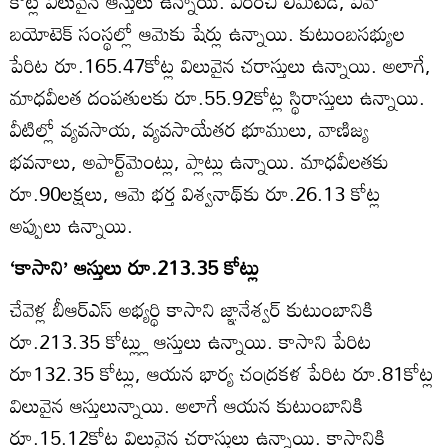
కోట్ల విలువైన ఆస్తులు ఉన్నాయి. విరించి లిమిటెడ్‌, వివో
బయోటెక్‌ సంస్థల్లో ఆమెకు షేర్లు ఉన్నాయి. కుటుంబసభ్యుల
పేరిట రూ.165.47కోట్ల విలువైన చరాస్తులు ఉన్నాయి. అలాగే,
మాధవీలత దంపతులకు రూ.55.92కోట్ల స్థిరాస్తులు ఉన్నాయి.
వీటిల్లో వ్యవసాయ, వ్యవసాయేతర భూములు, వాణిజ్య
భవనాలు, అపార్ట్‌మెంట్లు, ప్లాట్లు ఉన్నాయి. మాధవీలతకు
రూ.90లక్షలు, ఆమె భర్త విశ్వనాథ్‌కు రూ.26.13 కోట్ల
అప్పులు ఉన్నాయి.
‘కాసాని’ ఆస్తులు రూ.213.35 కోట్లు
చేవెళ్ల బీఆర్‌ఎస్‌ అభ్యర్థి కాసాని జ్ఞానేశ్వర్‌ కుటుంబానికి
రూ.213.35 కోట్ల్లు ఆస్తులు ఉన్నాయి. కాసాని పేరిట
రూ132.35 కోట్లు, ఆయన భార్య చంద్రకళ పేరిట రూ.81కోట్ల
విలువైన ఆస్తులున్నాయి. అలాగే ఆయన కుటుంబానికి
రూ.15.12కోట్ల విలువైన చరాస్తులు ఉన్నాయి. కాసానికి