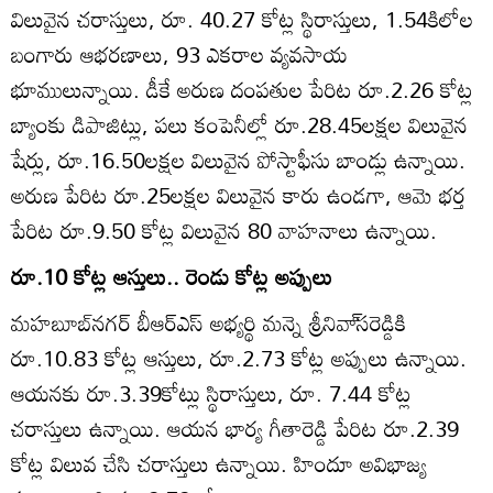
విలువైన చరాస్తులు, రూ. 40.27 కోట్ల స్థిరాస్తులు, 1.54కిలోల
బంగారు ఆభరణాలు, 93 ఎకరాల వ్యవసాయ
భూములున్నాయి. డీకే అరుణ దంపతుల పేరిట రూ.2.26 కోట్ల
బ్యాంకు డిపాజిట్లు, పలు కంపెనీల్లో రూ.28.45లక్షల విలువైన
షేర్లు, రూ.16.50లక్షల విలువైన పోస్టాఫీసు బాండ్లు ఉన్నాయి.
అరుణ పేరిట రూ.25లక్షల విలువైన కారు ఉండగా, ఆమె భర్త
పేరిట రూ.9.50 కోట్ల విలువైన 80 వాహనాలు ఉన్నాయి.
రూ.10 కోట్ల ఆస్తులు.. రెండు కోట్ల అప్పులు
మహబూబ్‌నగర్‌ బీఆర్‌ఎస్‌ అభ్యర్థి మన్నె శ్రీనివా్‌సరెడ్డికి
రూ.10.83 కోట్ల ఆస్తులు, రూ.2.73 కోట్ల అప్పులు ఉన్నాయి.
ఆయనకు రూ.3.39కోట్లు స్థిరాస్తులు, రూ. 7.44 కోట్ల
చరాస్తులు ఉన్నాయి. ఆయన భార్య గీతారెడ్డి పేరిట రూ.2.39
కోట్ల విలువ చేసి చరాస్తులు ఉన్నాయి. హిందూ అవిభాజ్య