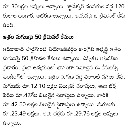
రూ.30లక్షల అప్పులు ఉన్నాయి. జ్ఞానేశ్వర్‌ దంపతుల వద్ద 120
తులాల బంగారు ఆభరణాలున్నాయి. ఆయనపై ఓ క్రిమినల్‌ కేసు
ఉంది.
ఆత్రం సుగుణపై 50 క్రిమినల్‌ కేసులు
ఆదిలాబాద్‌ పార్లమెంట్‌ నియోజకవర్గం కాంగ్రెస్‌ అభ్యర్థి ఆత్రం
సుగుణపై 50 క్రిమినల్‌ కేసులు ఉన్నాయి. ఎన్నికల అఫిడవిట్‌
ప్రకారం..ప్రజా ఉద్యమంలో భాగంగా నమోదైన ఈ కేసులన్నీ
పెండింగ్‌లో ఉన్నాయి. ఆత్రం సుగుణ వద్ద ఎలాంటి నగలు లేవు.
సుగుణకు రూ.12.10 లక్షల విలువైన చరాస్తులు, ఆమె భర్త
పేరిట రూ.42వేల విలువైన చరాస్తులు ఉన్నాయి. వారికి
రూ.42.50 లక్షల విలువైన స్థిరాస్తులు ఉన్నాయి. సుగుణకు
రూ.23.49 లక్షలు, ఆమె భర్తకు రూ.29.76 లక్షల అప్పులు
ఉన్నాయి.