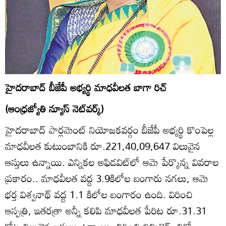
హైదరాబాద్‌ బీజేపీ అభ్యర్థి మాధవీలత బాగా రిచ్‌
(ఆంధ్రజ్యోతి న్యూస్‌ నెట్‌వర్క్‌)
హైదరాబాద్‌ పార్లమెంట్‌ నియోజకవర్గం బీజేపీ అభ్యర్థి కొంపెల్ల
మాధవీలత కుటుంబానికి రూ.221,40,09,647 విలువైన
ఆస్తులు ఉన్నాయి. ఎన్నికల అఫిడవిట్‌లో ఆమె పేర్కొన్న వివరాల
ప్రకారం.. మాధవీలత వద్ద 3.9కిలోల బంగారు నగలు, ఆమె
భర్త విశ్వనాథ్‌ వద్ద 1.1 కిలోల బంగారం ఉంది. విరించి
ఆస్పత్రి, ఇతరత్రా అన్నీ కలిపి మాధవీలత పేరిట రూ.31.31