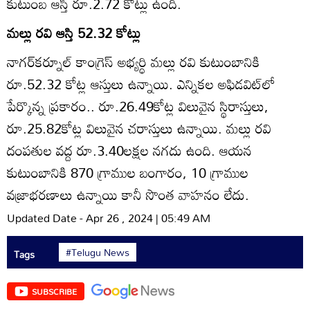
కుటుంబ ఆస్తి రూ.2.72 కోట్లు ఉంది.
మల్లు రవి ఆస్తి 52.32 కోట్లు
నాగర్‌కర్నూల్‌ కాంగ్రెస్‌ అభ్యర్ధి మల్లు రవి కుటుంబానికి
రూ.52.32 కోట్ల ఆస్తులు ఉన్నాయి. ఎన్నికల అఫిడవిట్‌లో
పేర్కొన్న ప్రకారం.. రూ.26.49కోట్ల విలువైన స్థిరాస్తులు,
రూ.25.82కోట్ల విలువైన చరాస్తులు ఉన్నాయి. మల్లు రవి
దంపతుల వద్ద రూ.3.40లక్షల నగదు ఉంది. ఆయన
కుటుంబానికి 870 గ్రాముల బంగారం, 10 గ్రాముల
వజ్రాభరణాలు ఉన్నాయి కానీ సొంత వాహనం లేదు.
Updated Date - Apr 26 , 2024 | 05:49 AM
#Telugu News
Tags
SUBSCRIBE