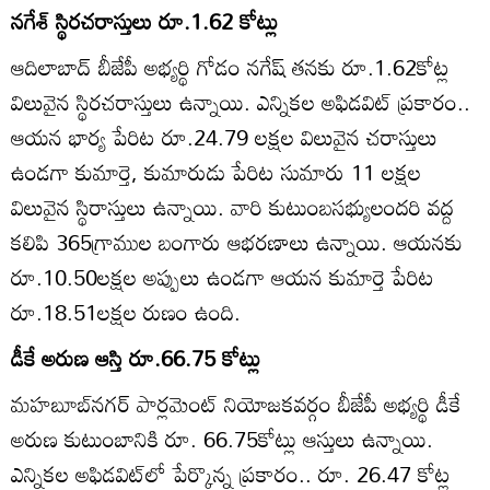
నగేశ్‌ స్థిరచరాస్తులు రూ.1.62 కోట్లు
ఆదిలాబాద్‌ బీజేపీ అభ్యర్థి గోడం నగేష్‌ తనకు రూ.1.62కోట్ల
విలువైన స్థిరచరాస్తులు ఉన్నాయి. ఎన్నికల అఫిడవిట్‌ ప్రకారం..
ఆయన భార్య పేరిట రూ.24.79 లక్షల విలువైన చరాస్తులు
ఉండగా కుమార్తె, కుమారుడు పేరిట సుమారు 11 లక్షల
విలువైన స్థిరాస్తులు ఉన్నాయి. వారి కుటుంబసభ్యులందరి వద్ద
కలిపి 365గ్రాముల బంగారు ఆభరణాలు ఉన్నాయి. ఆయనకు
రూ.10.50లక్షల అప్పులు ఉండగా ఆయన కుమార్తె పేరిట
రూ.18.51లక్షల రుణం ఉంది.
డీకే అరుణ ఆస్తి రూ.66.75 కోట్లు
మహబూబ్‌నగర్‌ పార్లమెంట్‌ నియోజకవర్గం బీజేపీ అభ్యర్థి డీకే
అరుణ కుటుంబానికి రూ. 66.75కోట్లు ఆస్తులు ఉన్నాయి.
ఎన్నికల అఫిడవిట్‌లో పేర్కొన్న ప్రకారం.. రూ. 26.47 కోట్ల