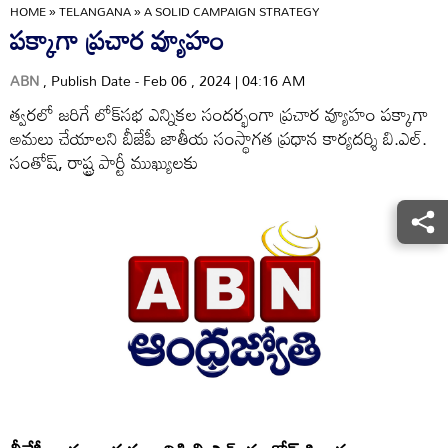
HOME
»
TELANGANA
»
A SOLID CAMPAIGN STRATEGY
పక్కాగా ప్రచార వ్యూహం
ABN
, Publish Date - Feb 06 , 2024 | 04:16 AM
త్వరలో జరిగే లోక్‌సభ ఎన్నికల సందర్భంగా ప్రచార వ్యూహం పక్కాగా
అమలు చేయాలని బీజేపీ జాతీయ సంస్థాగత ప్రధాన కార్యదర్శి బి.ఎల్‌.
సంతోష్‌, రాష్ట్ర పార్టీ ముఖ్యులకు