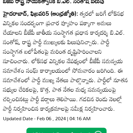
బీజేపీ రాష్ట్ర నాయకత్వానికి బి.ఎల్‌. సంతోష్‌ పిలుపు
హైదరాబాద్‌, ఫిబ్రవరి5 (ఆంధ్రజ్యోతి):
త్వరలో జరిగే లోక్‌సభ
ఎన్నికల సందర్భంగా ప్రచార వ్యూహం పక్కాగా అమలు
చేయాలని బీజేపీ జాతీయ సంస్థాగత ప్రధాన కార్యదర్శి బి.ఎల్‌.
సంతోష్‌, రాష్ట్ర పార్టీ ముఖ్యులకు పిలుపునిచ్చారు. పార్టీ
సంస్థాగత బలోపేతంపై మరింత దృష్టిసారించాలని
సూచించారు. లోక్‌సభ ఎన్నికల నేపథ్యంలో బీజేపీ సమన్వయ
సమావేశం సంఘ్‌ కార్యాలయంలో సోమవారం జరిగింది. ఈ
సమావేశంలో పార్టీ ముఖ్య నేతలు పాల్గొన్నారు. పార్టీలో నూతన
సభ్యుల చేరికలపై, కొత్త, పాత నేతల మధ్య సమన్వయంపై
చర్చించినట్లు పార్టీ వర్గాలు తెలిపాయి. గడచిన రెండు నెలల్లో
పార్టీ నిర్వహించిన కార్యక్రమాలపై సమీక్ష నిర్వహించారు.
Updated Date - Feb 06 , 2024 | 04:16 AM