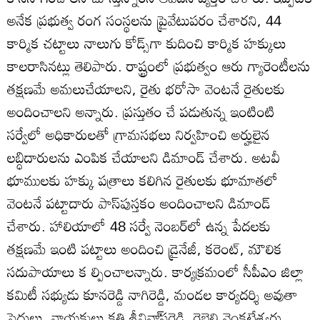
అనేక ప్రభుత్వ రంగ సంస్థలను ప్రైవేటుపరం చేశారని, 44
కార్మిక చట్టాలు నాలుగు కోడ్స్‌గా కుదించి కార్మిక హక్కులు
కాలరాసినట్లు తెలిపారు. రాష్ట్రంలో ప్రభుత్వం ఆరు గ్యారెంటీలను
తక్షణమే అమలుచేయాలని, రైతు భరోసా వెంటనే రైతులకు
అందించాలని అన్నారు. ప్రస్తుతం చే పడుతున్న ఇంటింటి
సర్వేలో అధికారులతో గ్రామసభలు నిర్వహించి అర్హులైన
లబ్ధిదారులను ఎంపిక చేయాలని డిమాండ్‌ చేశారు. అటవీ
భూములకు హక్కు పత్రాలు కలిగిన రైతులకు భూమాతలో
వెంటనే పట్టాదారు పాస్‌పుస్తకం అందించాలని డిమాండ్‌
చేశారు. హాలియాలో 48 సర్వే నెంబర్‌లో ఉన్న పేదలకు
తక్షణమే ఇంటి పట్టాలు అందించి డ్రైనేజీ, కరెంట్‌, మౌలిక
సదుపాయాలు క ల్పించాలన్నారు. కార్యక్రమంలో సీపీఎం జిల్లా
కమిటీ సభ్యుడు కూనరెడ్డి నాగిరెడ్డి, మండల కార్యదర్శి అవుతా
సైదులు, నాయకులు కత్తి శ్రీనివా్‌సరెడ్డి, రెబెల్లి వెంకటేశ్వర్లు,