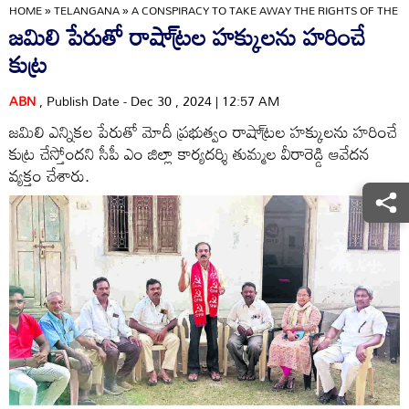
HOME
»
TELANGANA
»
A CONSPIRACY TO TAKE AWAY THE RIGHTS OF THE S
జమిలి పేరుతో రాషా్ట్రల హక్కులను హరించే
కుట్ర
ABN
, Publish Date - Dec 30 , 2024 | 12:57 AM
జమిలి ఎన్నికల పేరుతో మోదీ ప్రభుత్వం రాషా్ట్రల హక్కులను హరించే
కుట్ర చేస్తోందని సీపీ ఎం జిల్లా కార్యదర్శి తుమ్మల వీరారెడ్డి ఆవేదన
వ్యక్తం చేశారు.