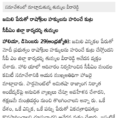
సమావేశంలో మాట్లాడుతున్న తుమ్మల వీరారెడ్డి
జమిలి పేరుతో రాషా్ట్రల హక్కులను హరించే కుట్ర
సీపీఏం జిల్లా కార్యదర్శి తుమ్మల
హాలియా, డిసెంబరు 29(ఆంధ్రజ్యోతి):
జమిలి ఎన్నికల పేరుతో
మోదీ ప్రభుత్వం రాషా్ట్రల హక్కులను హరించే కుట్ర చేస్తోందని
సీపీ ఎం జిల్లా కార్యదర్శి తుమ్మల వీరారెడ్డి ఆవేదన వ్యక్తం
చేశారు. హాలి యాలో ఆదివారం నిర్వహించిన సీపీఏం మండల
కమిటీ సమావేశానికి ఆయన ముఖ్యఅతిథిగా హాజరై
మాట్లాడారు. పార్లమెంట్‌లో అమితషా రాజ్యాంగ నిర్మాత
అంబేడ్కర్‌పై అనుచిత వ్యాఖ్యలు చేస్తూ అవహేళన చేశారని,
తక్షణమే మంత్రివర్గం నుంచి తొలగించాలని అన్నా రు. ఒకే
దేశం, ఒకే ఎన్నిక, ఒకే పన్ను పేరుతో ఏకచత్రాధిపత్యం
కొనసాగించాలని చూస్తున్నారని ఆవేదన వ్యక్తం చేశారు. ఇప్పటికే