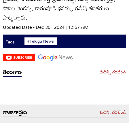
పొదిల వెంకన్న, కారంపూడి ధనమ్మ, రమేష్‌ తదితరులు
పాల్గొన్నారు.
Updated Date - Dec 30 , 2024 | 12:57 AM
#Telugu News
Tags
SUBSCRIBE
తెలంగాణ
మరిన్ని చదవండి
తాజావార్తలు
మరిన్ని చదవండి