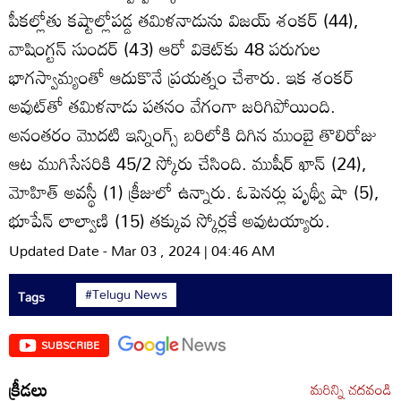
పీకల్లోతు కష్టాల్లోపడ్డ తమిళనాడును విజయ్‌ శంకర్‌ (44),
వాషింగ్టన్‌ సుందర్‌ (43) ఆరో వికెట్‌కు 48 పరుగుల
భాగస్వామ్యంతో ఆదుకొనే ప్రయత్నం చేశారు. ఇక శంకర్‌
అవుట్‌తో తమిళనాడు పతనం వేగంగా జరిగిపోయింది.
అనంతరం మొదటి ఇన్నింగ్స్‌ బరిలోకి దిగిన ముంబై తొలిరోజు
ఆట ముగిసేసరికి 45/2 స్కోరు చేసింది. ముషీర్‌ ఖాన్‌ (24),
మోహిత్‌ అవస్థీ (1) క్రీజులో ఉన్నారు. ఓపెనర్లు పృథ్వీ షా (5),
భూపేన్‌ లాల్వాణి (15) తక్కువ స్కోర్లకే అవుటయ్యారు.
Updated Date - Mar 03 , 2024 | 04:46 AM
#Telugu News
Tags
SUBSCRIBE
క్రీడలు
మరిన్ని చదవండి