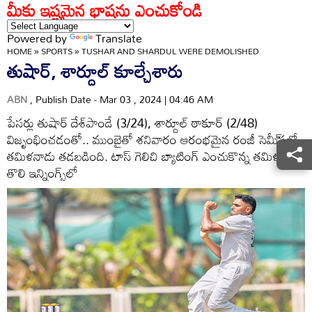
మీకు ఇష్టమైన భాషను ఎంచుకోండి
Powered by
Translate
HOME
»
SPORTS
»
TUSHAR AND SHARDUL WERE DEMOLISHED
తుషార్‌, శార్దూల్‌ కూల్చేశారు
ABN
, Publish Date - Mar 03 , 2024 | 04:46 AM
పేసర్లు తుషార్‌ దేశ్‌పాండే (3/24), శార్దూల్‌ ఠాకూర్‌ (2/48)
విజృంభించడంతో.. ముంబైతో శనివారం ఆరంభమైన రంజీ సెమీ్‌సలో
తమిళనాడు తడబడింది. టాస్‌ గెలిచి బ్యాటింగ్‌ ఎంచుకొన్న తమిళనాడు
తొలి ఇన్నింగ్స్‌లో