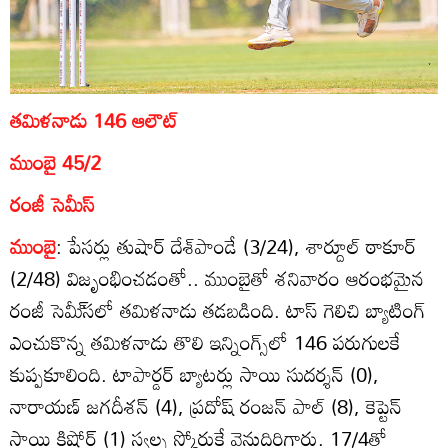
తమిళనాడు 146 ఆలౌట్‌
ముంబై 45/2
రంజీ సెమీస్‌
ముంబై
: పేసర్లు తుషార్‌ దేశ్‌పాండే (3/24), శార్దూల్‌ ఠాకూర్‌
(2/48) విజృంభించడంతో.. ముంబైతో శనివారం ఆరంభమైన
రంజీ సెమీ్‌సలో తమిళనాడు తడబడింది. టాస్‌ గెలిచి బ్యాటింగ్‌
ఎంచుకొన్న తమిళనాడు తొలి ఇన్నింగ్స్‌లో 146 పరుగులకే
కుప్పకూలింది. టాపార్డర్‌ బ్యాటర్లు సాయి సుదర్శన్‌ (0),
నారాయణ్‌ జగదీశన్‌ (4), ప్రదోష్‌ రంజన్‌ పాల్‌ (8), కెప్టెన్‌
సాయి కిషోర్‌ (1) స్వల్ప స్కోరుకే వెనుదిరిగారు. 17/4తో