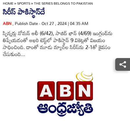
HOME
»
SPORTS
»
THE SERIES BELONGS TO PAKISTAN
సిరీస్‌ పాకిస్థాన్‌దే
ABN
, Publish Date - Oct 27 , 2024 | 04:35 AM
స్పిన్నర్లు నోమన్‌ అలీ (6/42), సాజిద్‌ ఖాన్‌ (4/69) ఇంగ్లండ్‌ను
తిప్పేయడంతో ఆఖరి టెస్ట్‌లో పాకిస్థాన్‌ 9 వికెట్లతో విజయం
సాధించింది. దాంతో మూడు మ్యాచ్‌ల సిరీస్‌ను 2-1తో కైవసం
చేసుకుంది...