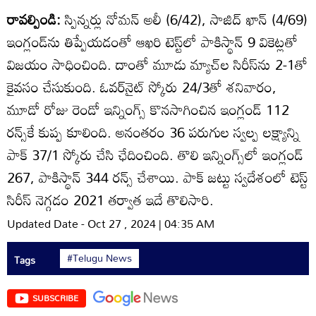
రావల్పిండి:
స్పిన్నర్లు నోమన్‌ అలీ (6/42), సాజిద్‌ ఖాన్‌ (4/69)
ఇంగ్లండ్‌ను తిప్పేయడంతో ఆఖరి టెస్ట్‌లో పాకిస్థాన్‌ 9 వికెట్లతో
విజయం సాధించింది. దాంతో మూడు మ్యాచ్‌ల సిరీస్‌ను 2-1తో
కైవసం చేసుకుంది. ఓవర్‌నైట్‌ స్కోరు 24/3తో శనివారం,
మూడో రోజు రెండో ఇన్నింగ్స్‌ కొనసాగించిన ఇంగ్లండ్‌ 112
రన్స్‌కే కుప్ప కూలింది. అనంతరం 36 పరుగుల స్వల్ప లక్ష్యాన్ని
పాక్‌ 37/1 స్కోరు చేసి ఛేదించింది. తొలి ఇన్నింగ్స్‌లో ఇంగ్లండ్‌
267, పాకిస్థాన్‌ 344 రన్స్‌ చేశాయి. పాక్‌ జట్టు స్వదేశంలో టెస్ట్‌
సిరీస్‌ నెగ్గడం 2021 తర్వాత ఇదే తొలిసారి.
Updated Date - Oct 27 , 2024 | 04:35 AM
#Telugu News
Tags
SUBSCRIBE