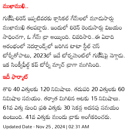
ముఖాముఖి..
గుకే్‌ష-లిరెన్‌ ఇప్పటివరకు క్లాసికల్‌ గేమ్‌లలో మూడుసార్లు
ముఖాముఖి తలపడ్డారు. ఇందులో లిరెన్‌ రెండుసార్లు విజయం
సాధించగా, ఓ గేమ్‌ డ్రా అయ్యింది. చివరిసారి..ఈ ఏడాది
ఆరంభంలో నెదర్లాండ్స్‌లో జరిగిన టాటా స్టీల్‌ చెస్‌
టోర్నీతోపాటు, 2023లో ఇదే టోర్నమెంట్‌లో గుకే్‌షపై నెగ్గాడు.
ఇక సింక్వీఫీల్డ్‌ కప్‌ టోర్నీ మ్యాచ్‌ డ్రాగా ముగిసింది.
ఇదీ ఫార్మాట్‌
తొలి 40 ఎత్తులకు 120 నిమిషాలు. తదుపరి 20 ఎత్తులకు 60
నిమిషాల సమయం. తర్వాత మిగిలిన ఆటకు 15 నిమిషాలు.
61వ ఎత్తు నుంచి ప్రతి ఎత్తుకు 30 సెకన్ల అదనపు సమయం
ఉంటుంది. 41వ ఎత్తుకు ముందు డ్రాకు అంగీకరించరు.
Updated Date - Nov 25 , 2024 | 02:31 AM