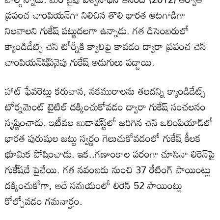
ప్రపంచ చాంపియన్‌గా నిలిచిన తొలి భారత ఆటగాడిగా
నిలవాలని గుకేష్‌ పట్టుదలగా ఉన్నాడు. గత డిసెంబరులో
క్యాండిడేట్స్‌ చెస్‌ టోర్నీకి క్వాలిఫై కావడం ద్వారా ప్రపంచ చెస్‌
చాంపియన్‌షి్‌పవైపు గుకేష్‌ అడుగులు పడ్డాయి.
హాట్‌ ఫేవరెట్లు కరువాన, నకమురాలను తలదన్ని క్యాండిడేట్స్‌
టోర్నమెంట్‌ టైటిల్‌ దక్కించుకోవడం ద్వారా గుకేష్‌ సంచలనం
సృష్టించాడు. ఇటీవల బుడాపె్‌స్టలో జరిగిన చెస్‌ ఒలింపియాడ్‌లో
భారత పురుషుల జట్టు స్వర్ణం గెలుచుకోవడంలో గుకేష్‌ కీలక
భూమిక పోషించాడు. ఇక..గణాంకాల పరంగా చూసినా లిరెన్‌పై
గుకే్‌షదే పైచేయి. గత నవంబరు నుంచి 37 రేటింగ్‌ పాయింట్లు
దక్కించుకోగా, అదే సమయంలో లిరెన్‌ 52 పాయింట్లు
కోల్పోవడం గమనార్హం.