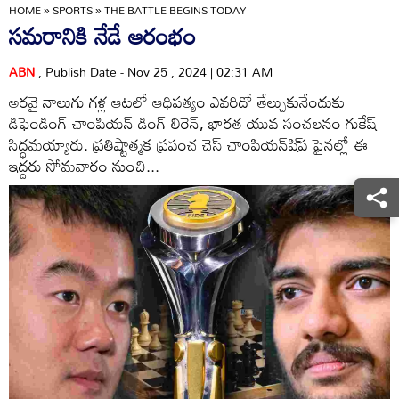
HOME
»
SPORTS
»
THE BATTLE BEGINS TODAY
సమరానికి నేడే ఆరంభం
ABN
, Publish Date - Nov 25 , 2024 | 02:31 AM
అరవై నాలుగు గళ్ల ఆటలో ఆధిపత్యం ఎవరిదో తేల్చుకునేందుకు
డిఫెండింగ్‌ చాంపియన్‌ డింగ్‌ లిరెన్‌, భారత యువ సంచలనం గుకేష్‌
సిద్ధమయ్యారు. ప్రతిష్టాత్మక ప్రపంచ చెస్‌ చాంపియన్‌షి్‌ప ఫైనల్లో ఈ
ఇద్దరు సోమవారం నుంచి...