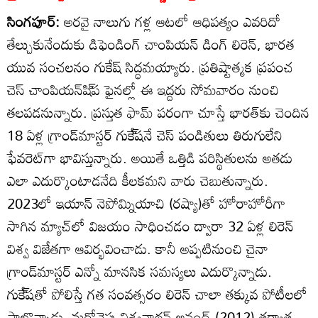
సింగపూర్‌:
అరవై నాలుగు గళ్ల ఆటలో ఆధిపత్యం ఎవరిదో
తేల్చుకునేందుకు డిఫెండింగ్‌ చాంపియన్‌ డింగ్‌ లిరెన్‌, భారత
యువ సంచలనం గుకేష్‌ సిద్ధమయ్యారు. ప్రతిష్టాత్మక ప్రపంచ
చెస్‌ చాంపియన్‌షి్‌ప ఫైనల్లో ఈ ఇద్దరు సోమవారం నుంచి
తలపడనున్నారు. ప్రస్తుత ఫామ్‌ పరంగా చూస్తే భారత్‌కు చెందిన
18 ఏళ్ల గ్రాండ్‌మాస్టర్‌ గుకే్‌షనే చెస్‌ పండితులు తిరుగులేని
ఫేవరెట్‌గా భావిస్తున్నారు. అయితే ఒత్తిడి పరిస్థితులను అతడు
ఎలా ఎదుర్కొంటాడనేది కీలకమని వారు చెబుతున్నారు.
2023లో ఇయాన్‌ నెపోమ్నియాచి (రష్యా)తో హోరాహోరీగా
సాగిన మ్యాచ్‌లో విజయం సాధించడం ద్వారా 32 ఏళ్ల లిరెన్‌
విశ్వ విజేతగా ఆవిర్భవించాడు. కానీ అప్పటినుంచి చైనా
గ్రాండ్‌మాస్టర్‌ ఎన్నో మానసిక సమస్యలు ఎదుర్కొన్నాడు.
గుకే్‌షతో పోలిస్తే గత సంవత్సరం లిరెన్‌ చాలా తక్కువ పోటీలలో
పాల్గొన్నాడు. మరోవైపు విశ్వనాథన్‌ ఆనంద్‌ (2012) తర్వాత