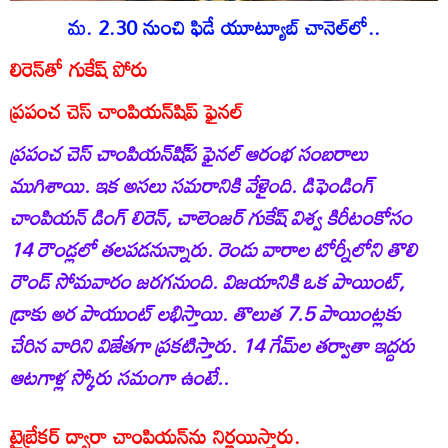
మ. 2.30 నుంచి ఫిడే యూట్యూబ్‌ చానెల్‌లో..
లిరెన్‌తో గుకేష్‌ పోరు
ప్రపంచ చెస్‌ చాంపియన్‌షిప్‌ ఫైనల్‌
ప్రపంచ చెస్‌ చాంపియన్‌షి్‌ప ఫైనల్‌ ఆరంభ సంబరాలు
ముగిశాయి. ఇక అసలు సమరానికి వేళైంది. డిఫెండింగ్‌
చాంపియన్‌ డింగ్‌ లిరెన్‌, చాలెంజర్‌ గుకేష్‌ విశ్వ కిరీటంకోసం
14 రౌండ్లలో తలపడనున్నారు. రెండు వారాల టోర్నీలోని తొలి
రౌండ్‌ సోమవారం జరగనుంది. విజయానికి ఒక పాయింట్‌,
డ్రాకు అర పాయుంట్‌ లభిస్తాయి. తొలుత 7.5 పాయింట్లకు
చేరిన వారిని విజేతగా ప్రకటిస్తారు. 14 గేమ్‌ల తర్వాతా ఇద్దరు
ఆటగాళ్ల స్కోరు సమంగా ఉంటే..
టైబ్రేకర్‌ ద్వారా చాంపియన్‌ను నిర్ణయిస్తారు.