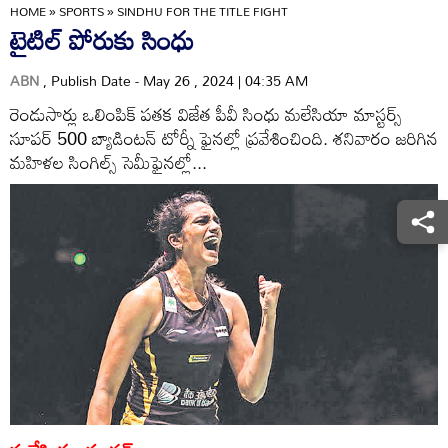
HOME
»
SPORTS
»
SINDHU FOR THE TITLE FIGHT
టైటిల్‌ పోరుకు సింధు
ABN
, Publish Date - May 26 , 2024 | 04:35 AM
రెండుసార్లు ఒలింపిక్‌ పతక విజేత పీవీ సింధు మలేసియా మాస్టర్స్‌
సూపర్‌ 500 బ్యాడింటన్‌ టోర్నీ ఫైనల్లో ప్రవేశించింది. శనివారం జరిగిన
మహిళల సింగిల్స్‌ సెమీఫైనల్లో...