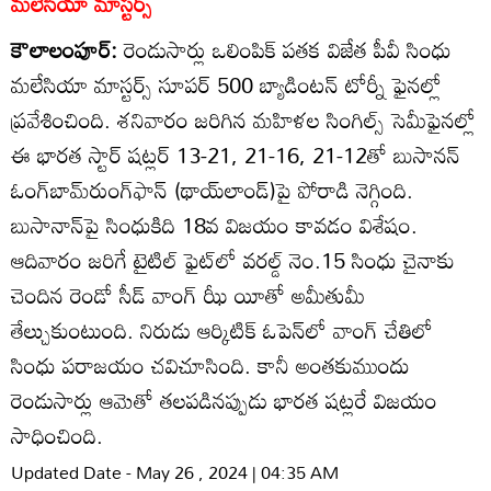
మలేసియా మాస్టర్స్‌
కౌలాలంపూర్‌:
రెండుసార్లు ఒలింపిక్‌ పతక విజేత పీవీ సింధు
మలేసియా మాస్టర్స్‌ సూపర్‌ 500 బ్యాడింటన్‌ టోర్నీ ఫైనల్లో
ప్రవేశించింది. శనివారం జరిగిన మహిళల సింగిల్స్‌ సెమీఫైనల్లో
ఈ భారత స్టార్‌ షట్లర్‌ 13-21, 21-16, 21-12తో బుసానన్‌
ఓంగ్‌బామ్‌రుంగ్‌ఫాన్‌ (థాయ్‌లాండ్‌)పై పోరాడి నెగ్గింది.
బుసానాన్‌పై సింధుకిది 18వ విజయం కావడం విశేషం.
ఆదివారం జరిగే టైటిల్‌ ఫైట్‌లో వరల్డ్‌ నెం.15 సింధు చైనాకు
చెందిన రెండో సీడ్‌ వాంగ్‌ ఝీ యీతో అమీతుమీ
తేల్చుకుంటుంది. నిరుడు ఆర్కిటిక్‌ ఓపెన్‌లో వాంగ్‌ చేతిలో
సింధు పరాజయం చవిచూసింది. కానీ అంతకుముందు
రెండుసార్లు ఆమెతో తలపడినప్పుడు భారత షట్లరే విజయం
సాధించింది.
Updated Date - May 26 , 2024 | 04:35 AM