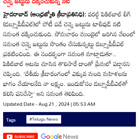
చెన్నై జట్టును దక్కించుకున్న నటి
హైదరాబాద్‌ (ఆంధ్రజ్యోతి క్రీడాప్రతినిధి):
వరల్డ్‌ పికిల్‌బాల్‌ లీగ్‌
(డబ్ల్యూపీబీఎల్‌)లో పోటీ పడే చెన్నై జట్టును టాలీవుడ్‌ నటి
సమంత దక్కించుకుంది. సోమవారం ముంబైలో జరిగిన వేలంలో
సమంత చెన్నై జట్టును సొంతం చేసుకున్నట్టు డబ్ల్యూపీబీఎల్‌
ప్రకటించింది. ఈ సందర్భంగా సమంత మాట్లాడుతూ..
పికిల్‌బాల్‌ ఆటను చూసిన తొలిసారే దాంతో ప్రేమలో పడ్డానని
చెప్పింది. ‘దేశీయ క్రీడారంగంలో ఎక్కువ మంది మహిళలను
భాగం చేయాలనేది నా లక్ష్యం. ఇందుకోసం డబ్ల్యూపీబీఎల్‌తో
కలిసి పనిచేస్తా’ అని సమంత తెలిపింది.
Updated Date - Aug 21 , 2024 | 05:53 AM
#Telugu News
Tags
SUBSCRIBE