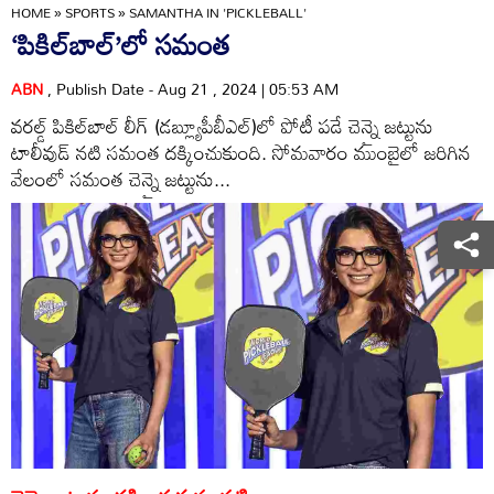
HOME
»
SPORTS
»
SAMANTHA IN 'PICKLEBALL'
‘పికిల్‌బాల్‌’లో సమంత
ABN
, Publish Date - Aug 21 , 2024 | 05:53 AM
వరల్డ్‌ పికిల్‌బాల్‌ లీగ్‌ (డబ్ల్యూపీబీఎల్‌)లో పోటీ పడే చెన్నై జట్టును
టాలీవుడ్‌ నటి సమంత దక్కించుకుంది. సోమవారం ముంబైలో జరిగిన
వేలంలో సమంత చెన్నై జట్టును...