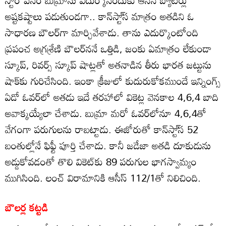
అష్టకష్టాలు పడుతుండగా.. కాన్‌స్టా్‌స మాత్రం అతడిని ఓ
సాధారణ బౌలర్‌గా మార్చివేశాడు. తాను ఎదుర్కొంటోంది
ప్రపంచ అగ్రశ్రేణి బౌలర్‌ననే ఒత్తిడి, జంకు ఏమాత్రం లేకుండా
స్కూప్‌, రివర్స్‌ స్కూప్‌ షాట్లతో అతనాడిన తీరు భారత జట్టును
షాక్‌కు గురిచేసింది. ఇంకా క్రీజులో కుదురుకోకముందే ఇన్నింగ్స్‌
ఏడో ఓవర్‌లో అతడు ఇదే తరహాలో వికెట్ల వెనకాల 4,6,4 బాది
అవాక్కయ్యేలా చేశాడు. బుమ్రా మరో ఓవర్‌లోనూ 4,6,4తో
వేగంగా పరుగులను రాబట్టాడు. ఈజోరుతో కాన్‌స్టా్‌స 52
బంతుల్లోనే ఫిఫ్టీ పూర్తి చేశాడు. కానీ జడేజా అతడి దూకుడును
అడ్డుకోవడంతో తొలి వికెట్‌కు 89 పరుగుల భాగస్వామ్యం
ముగిసింది. లంచ్‌ విరామానికి ఆసీస్‌ 112/1తో నిలిచింది.
బౌలర్ల కట్టడి