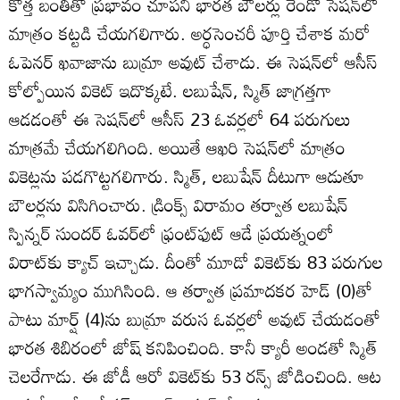
కొత్త బంతితో ప్రభావం చూపని భారత బౌలర్లు రెండో సెషన్‌లో
మాత్రం కట్టడి చేయగలిగారు. అర్ధసెంచరీ పూర్తి చేశాక మరో
ఓపెనర్‌ ఖవాజాను బుమ్రా అవుట్‌ చేశాడు. ఈ సెషన్‌లో ఆసీస్‌
కోల్పోయిన వికెట్‌ ఇదొక్కటే. లబుషేన్‌, స్మిత్‌ జాగ్రత్తగా
ఆడడంతో ఈ సెషన్‌లో ఆసీస్‌ 23 ఓవర్లలో 64 పరుగులు
మాత్రమే చేయగలిగింది. అయితే ఆఖరి సెషన్‌లో మాత్రం
వికెట్లను పడగొట్టగలిగారు. స్మిత్‌, లబుషేన్‌ దీటుగా ఆడుతూ
బౌలర్లను విసిగించారు. డ్రింక్స్‌ విరామం తర్వాత లబుషేన్‌
స్పిన్నర్‌ సుందర్‌ ఓవర్‌లో ఫ్రంట్‌ఫుట్‌ ఆడే ప్రయత్నంలో
విరాట్‌కు క్యాచ్‌ ఇచ్చాడు. దీంతో మూడో వికెట్‌కు 83 పరుగుల
భాగస్వామ్యం ముగిసింది. ఆ తర్వాత ప్రమాదకర హెడ్‌ (0)తో
పాటు మార్ష్‌ (4)ను బుమ్రా వరుస ఓవర్లలో అవుట్‌ చేయడంతో
భారత శిబిరంలో జోష్‌ కనిపించింది. కానీ క్యారీ అండతో స్మిత్‌
చెలరేగాడు. ఈ జోడీ ఆరో వికెట్‌కు 53 రన్స్‌ జోడించింది. ఆట