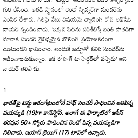
గురి చేసింది. అతడి స్థానంలో రెండో స్పిన్నర్‌గా సుందర్‌ను
ఎంపిక చేశారు. గిల్‌పై వేటు విషయమై బ్యాటింగ్‌ కోచ్‌ అభిషేక్‌
నాయర్‌ స్పందించాడు. ‘ఇక్కడి పిచ్‌ను పరిశీలిస్తే బంతి పాతదిగా
మారాక సుందర్‌ వైవిధ్యమైన బౌలింగ్‌ ప్రయోజకరంగా
ఉంటుందని భావించాం. అందుకే జడ్డూతో కలిసి సుందర్‌ను
ఆడించాలనుకున్నాం. ఇక రోహిత్‌ టాపార్డర్‌లో వస్తాడు’ అని
నాయర్‌ తెలిపాడు.
1
భారత్‌పై టెస్టు అరంగేట్రంలోనే హాఫ్‌ సెంచరీ సాధించిన అతిపిన్న
వయస్కుడి (19)గా కాన్‌స్టా్‌స. అలాగే ఈ ఫార్మాట్‌లో ఆసీస్‌
తరఫున 50+ స్కోరు సాధించిన రెండో పిన్న వయస్కుడిగా
నిలిచాడు. ఇయాన్‌ క్రెయిగ్‌ (17) టాప్‌లో ఉన్నాడు.