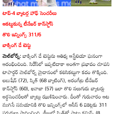
టాప్‌-4 బ్యాటర్ల హాఫ్‌ సెంచరీలు
ఆకట్టుకున్న టీనేజర్‌ కాన్‌స్టా్‌స
తొలి ఇన్నింగ్స్‌ 311/6
బాక్సింగ్‌ డే టెస్టు
మెల్‌బోర్న్‌:
బాక్సింగ్‌ డే టెస్టును ఆతిథ్య ఆస్ట్రేలియా ఘనంగా
ఆరంభించింది. సిరీ్‌సలో ఇప్పటిదాకా అంతగా ప్రభావం చూపని
టాపార్డర్‌ మెల్‌బోర్న్‌ మైదానంలో కలిసికట్టుగా కదం తొక్కింది.
లబుషేన్‌ (72), స్మిత్‌ (68 బ్యాటింగ్‌), అరంగేట్ర టీనేజర్‌
కాన్‌స్టా్‌స (60), ఖవాజా (57) ఇలా తొలి నలుగురు బ్యాటర్లు
అర్ధసెంచరీలతో బ్యాట్లు ఝుళిపించారు. దీంతో గురువారం ఆట
ముగిసే సమయానికి తొలి ఇన్నింగ్స్‌లో ఆసీస్‌ 6 వికెట్లకు 311
పరుగులు సాధించింది. క్రీజులో స్మిత్‌తో పాటు కమిన్స్‌ (8