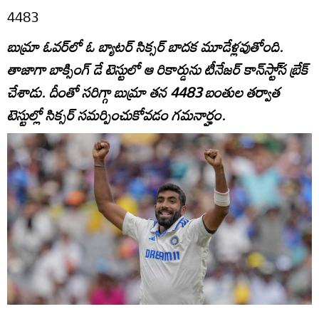
4483
బుమ్రా ఓవర్‌లో ఓ బ్యాటర్‌ సిక్సర్‌ బాదక మూడేళ్లవుతోంది.
తాజాగా బాక్సింగ్‌ డే టెస్టులో ఆ రికార్డును టీనేజర్‌ కాన్‌స్టా్‌స బ్రేక్‌
చేశాడు. దీంతో సరిగ్గా బుమ్రా తన 4483 బంతుల తర్వాత
టెస్టుల్లో సిక్సర్‌ సమర్పించుకోవడం గమనార్హం.