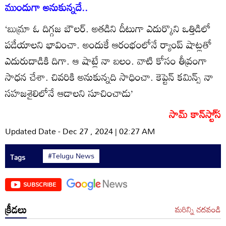
ముందుగా అనుకున్నదే..
‘బుమ్రా ఓ దిగ్గజ బౌలర్‌. అతడిని దీటుగా ఎదుర్కొని ఒత్తిడిలో
పడేయాలని భావించా. అందుకే ఆరంభంలోనే ర్యాంప్‌ షాట్లతో
ఎదురుదాడికి దిగా. ఆ షాట్లే నా బలం. వాటి కోసం తీవ్రంగా
సాధన చేశా. చివరికి అనుకున్నది సాధించా. కెప్టెన్‌ కమిన్స్‌ నా
సహజశైలిలోనే ఆడాలని సూచించాడు’
సామ్‌ కాన్‌స్టా్‌స
Updated Date - Dec 27 , 2024 | 02:27 AM
#Telugu News
Tags
SUBSCRIBE
క్రీడలు
మరిన్ని చదవండి