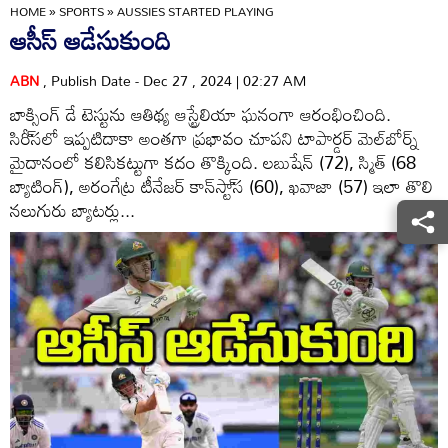
HOME
»
SPORTS
»
AUSSIES STARTED PLAYING
ఆసీస్‌ ఆడేసుకుంది
ABN
, Publish Date - Dec 27 , 2024 | 02:27 AM
బాక్సింగ్‌ డే టెస్టును ఆతిథ్య ఆస్ట్రేలియా ఘనంగా ఆరంభించింది.
సిరీ్‌సలో ఇప్పటిదాకా అంతగా ప్రభావం చూపని టాపార్డర్‌ మెల్‌బోర్న్‌
మైదానంలో కలిసికట్టుగా కదం తొక్కింది. లబుషేన్‌ (72), స్మిత్‌ (68
బ్యాటింగ్‌), అరంగేట్ర టీనేజర్‌ కాన్‌స్టా్‌స (60), ఖవాజా (57) ఇలా తొలి
నలుగురు బ్యాటర్లు...