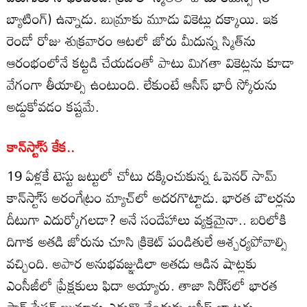
బ్యాటింగ్‌) ఉన్నాడు. బుమ్రాకు మూడు వికెట్లు దక్కాయి. ఇక
రెండో రోజు శుక్రవారం ఆటలో జోరు మీదున్న స్మిత్‌ను
ఆరంభంలోనే కట్టడి చేయడంతో పాటు మిగతా వికెట్లను కూడా
వేగంగా తీయాల్సి ఉంటుంది. లేకుంటే ఆసీస్‌ భారీ స్కోరును
అడ్డుకోవడం కష్టమే.
కాన్‌స్టా్‌స కేక..
19 ఏళ్లకే టెస్టు జట్టులో చోటు దక్కించుకున్న ఓపెనర్‌ సామ్‌
కాన్‌స్టా్‌స అరంగేట్రం మ్యాచ్‌లో అదరగొట్టాడు. భారత బౌలర్లను
దీటుగా ఎదుర్కోగలడా? అనే సందేహాలు వ్యక్తమైనా.. బరిలోకి
దిగాక అతడి జోరును చూసి క్రికెట్‌ పండితులే ఆశ్చర్యపోవాల్సి
వచ్చింది. అపార అనుభవజ్ఞుడిలా అతడు ఆడిన షాట్లకు
ఎంసీజీలో ప్రేక్షకులు ఫిదా అయ్యారు. తాజా సిరీ్‌సలో భారత
స్టార్‌ పేసర్‌ బుమ్రాను ఎదుర్కొనేందుకు ఆసీస్‌ బ్యాటర్లు