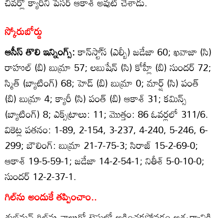
చివర్లో క్యారీని పేసర్‌ ఆకాశ్‌ అవుట్‌ చేశాడు.
స్కోరుబోర్డు
ఆసీస్‌ తొలి ఇన్నింగ్స్‌:
కాన్‌స్టా్‌స (ఎల్బీ) జడేజా 60; ఖవాజా (సి)
రాహుల్‌ (బి) బుమ్రా 57; లబుషేన్‌ (సి) కోహ్లీ (బి) సుందర్‌ 72;
స్మిత్‌ (బ్యాటింగ్‌) 68; హెడ్‌ (బి) బుమ్రా 0; మార్ష్‌ (సి) పంత్‌
(బి) బుమ్రా 4; క్యారీ (సి) పంత్‌ (బి) ఆకాశ్‌ 31; కమిన్స్‌
(బ్యాటింగ్‌) 8; ఎక్స్‌ట్రాలు: 11; మొత్తం: 86 ఓవర్లలో 311/6.
వికెట్ల పతనం: 1-89, 2-154, 3-237, 4-240, 5-246, 6-
299; బౌలింగ్‌: బుమ్రా 21-7-75-3; సిరాజ్‌ 15-2-69-0;
ఆకాశ్‌ 19-5-59-1; జడేజా 14-2-54-1; నితీశ్‌ 5-0-10-0;
సుందర్‌ 12-2-37-1.
గిల్‌ను అందుకే తప్పించాం..
శుభ్‌మన్‌ గిల్‌ను నాలుగో టెస్టులో ఆడించకపోవడం ఆశ్చర్యానికి