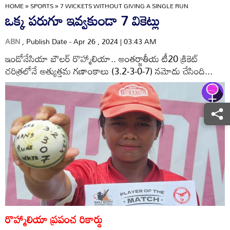
HOME
»
SPORTS
»
7 WICKETS WITHOUT GIVING A SINGLE RUN
ఒక్క పరుగూ ఇవ్వకుండా 7 వికెట్లు
ABN
, Publish Date - Apr 26 , 2024 | 03:43 AM
ఇండోనేసియా బౌలర్‌ రొహ్మాలియా.. అంతర్జాతీయ టీ20 క్రికెట్‌
చరిత్రలోనే అత్యుత్తమ గణాంకాలు (3.2-3-0-7) నమోదు చేసింది...
రొహ్మాలియా ప్రపంచ రికార్డు