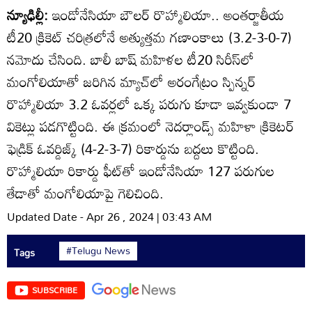
న్యూఢిల్లీ:
ఇండోనేసియా బౌలర్‌ రొహ్మాలియా.. అంతర్జాతీయ
టీ20 క్రికెట్‌ చరిత్రలోనే అత్యుత్తమ గణాంకాలు (3.2-3-0-7)
నమోదు చేసింది. బాలీ బాష్‌ మహిళల టీ20 సిరీస్‌లో
మంగోలియాతో జరిగిన మ్యాచ్‌లో అరంగేట్రం స్పిన్నర్‌
రొహ్మాలియా 3.2 ఓవర్లలో ఒక్క పరుగు కూడా ఇవ్వకుండా 7
వికెట్లు పడగొట్టింది. ఈ క్రమంలో నెదర్లాండ్స్‌ మహిళా క్రికెటర్‌
ఫెడ్రిక్‌ ఓవర్డిజ్క్‌ (4-2-3-7) రికార్డును బద్దలు కొట్టింది.
రొహ్మాలియా రికార్డు ఫీట్‌తో ఇండోనేసియా 127 పరుగుల
తేడాతో మంగోలియాపై గెలిచింది.
Updated Date - Apr 26 , 2024 | 03:43 AM
#Telugu News
Tags
SUBSCRIBE