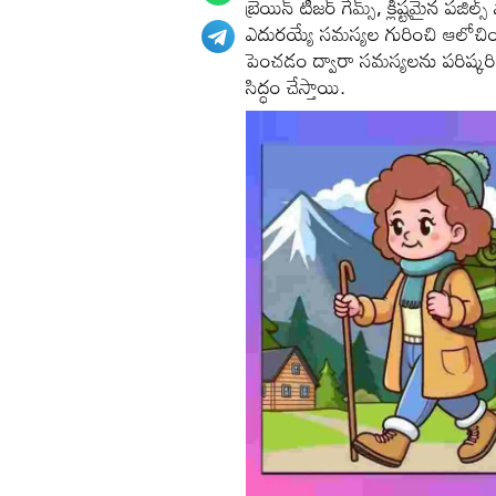
బ్రెయిన్ టీజర్ గేమ్స్, క్లిష్టమైన పజ
ఎదురయ్యే సమస్యల గురించి ఆలో
పెంచడం ద్వారా సమస్యలను పరిష్కరి
సిద్ధం చేస్తాయి.