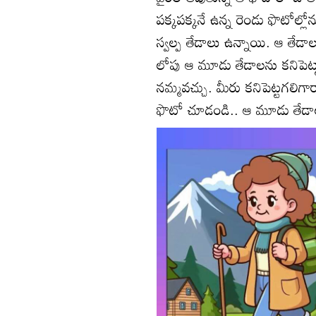
పక్కపక్కనే ఉన్న రెండు ఫొటోల్ల
స్వల్ప తేడాలు ఉన్నాయి. ఆ తేడా
లోపు ఆ మూడు తేడాలను కనిపెట్టాల
నమ్మవచ్చు. మీరు కనిపెట్టగలిగా
ఫొటో చూడండి.. ఆ మూడు తేడాల