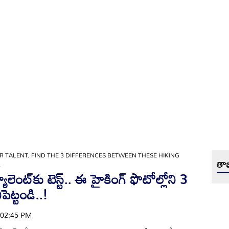
R TALENT, FIND THE 3 DIFFERENCES BETWEEN THESE HIKING
తాజ
L
ెంట్‌కు టెస్ట్.. ఈ హైకింగ్ ఫొటోల్లోని 3
పెట్టండి..!
| 02:45 PM