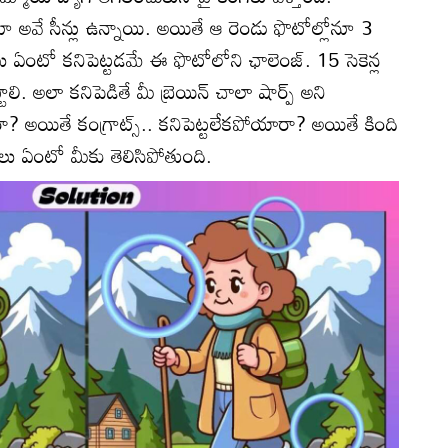
ోనూ అవే సీన్లు ఉన్నాయి. అయితే ఆ రెండు ఫొటోల్లోనూ 3
లు ఏంటో కనిపెట్టడమే ఈ ఫొటోలోని ఛాలెంజ్. 15 సెకెన్ల
ి. అలా కనిపెడితే మీ బ్రెయిన్ చాలా షార్ప్ అని
రా? అయితే కంగ్రాట్స్.. కనిపెట్టలేకపోయారా? అయితే కింది
ు ఏంటో మీకు తెలిసిపోతుంది.