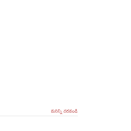
మరిన్ని చదవండి