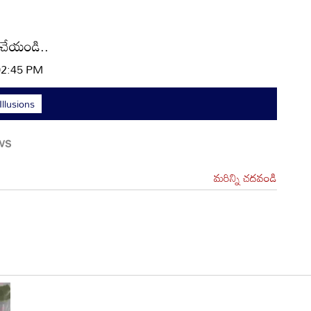
్ చేయండి..
 02:45 PM
Illusions
మరిన్ని చదవండి