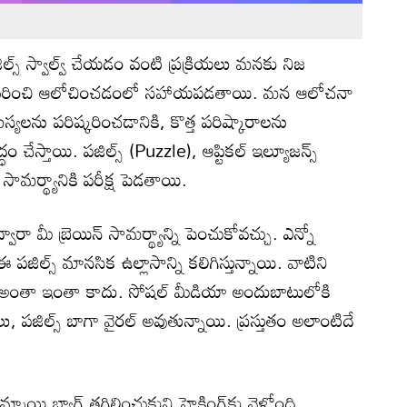
న పజిల్స్ స్వాల్వ్ చేయడం వంటి ప్రక్రియలు మనకు నిజ
 గురించి ఆలోచించడంలో సహాయపడతాయి. మన ఆలోచనా
్యలను పరిష్కరించడానికి, కొత్త పరిష్కారాలను
 చేస్తాయి. పజిల్స్ (Puzzle), ఆప్టికల్ ఇల్యూజన్స్
్ సామర్థ్యానికి పరీక్ష పెడతాయి.
ారా మీ బ్రెయిన్ సామర్థ్యాన్ని పెంచుకోవచ్చు. ఎన్నో
జిల్స్ మానసిక ఉల్లాసాన్ని కలిగిస్తున్నాయి. వాటిని
దం అంతా ఇంతా కాదు. సోషల్ మీడియా అందుబాటులోకి
ు, పజిల్స్ బాగా వైరల్ అవుతున్నాయి. ప్రస్తుతం అలాంటిదే
ాయి బ్యాగ్ తగిలించుకుని హైకింగ్‌కు వెళ్తోంది.