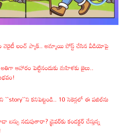
 వెరైటీ లంచ్ ప్యాక్.. అమ్మాయి పోస్ట్ చేసిన వీడియోపై
 అతిగా ఆహారం పెట్టినందుకు మహిళకు జైలు..
నుభవం!
``story``ని కనిపెట్టండి.. 10 సెకెన్లలో ఈ పజిల్‌ను
 బస్సు నడుపుతారా? డ్రైవర్‌కు కండక్టర్ చేస్తున్న
!