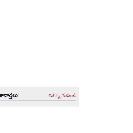
ావార్తలు
మరిన్ని చదవండి