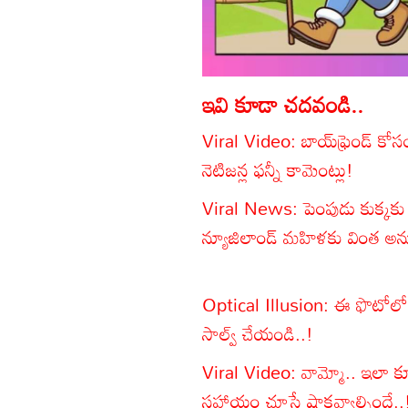
ఇవి కూడా చదవండి..
Viral Video: బాయ్‌ఫ్రెండ్‌ కోసం
నెటిజన్ల ఫన్నీ కామెంట్లు!
Viral News: పెంపుడు కుక్కకు
న్యూజిలాండ్ మహిళకు వింత అ
Optical Illusion: ఈ ఫొటోలోని 
సాల్వ్ చేయండి..!
Viral Video: వామ్మో.. ఇలా కూడా
సహాయం చూస్తే షాకవ్వాల్సిందే..