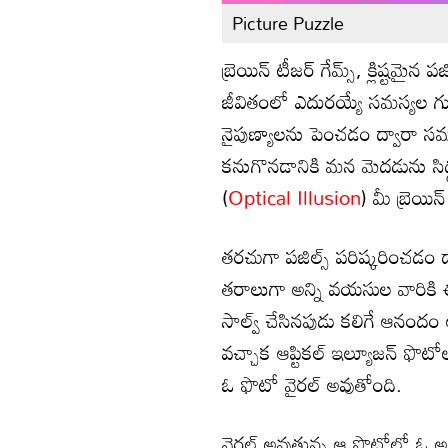
Picture Puzzle
బ్రెయిన్ టీజర్ గేమ్స్, క్లిష్టమై
జీవితంలో ఎదురయ్యే సమస్యల
నైపుణ్యాలను పెంచడం ద్వారా సమస
కనుగొనడానికి మన మెదడును సిద్ధం
(
Optical Illusion
) మీ బ్రెయిన
తరచుగా పజిల్స్ పరిష్కరించడం ద్వ
తరాలుగా అన్ని వయసుల వారికి ఈ ప
సాల్వ్ చేసినపుడు కలిగే ఆనం
వచ్చాక ఆప్టికల్ ఇల్యూజన్ ఫొటోల
ఓ ఫొటో వైరల్ అవుతోంది.
వైరల్ అవుతున్న ఆ ఫొటోలో ఓ అమ్మ