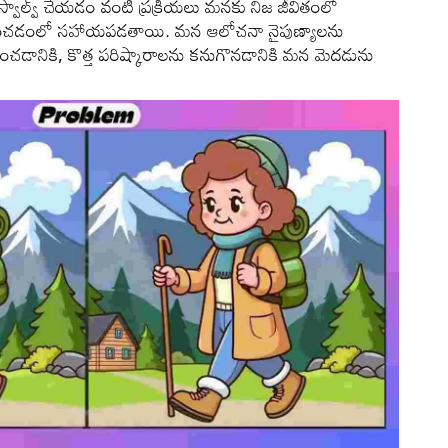
ిల్స్ స్వాల్వ్ చేయడం వంటి ప్రక్రియలు మనకు నిజ జీవితంలో
చించడంలో సహాయపడతాయి. మన ఆలోచనా నైపుణ్యాలను
ంచడానికి, కొత్త పరిష్కారాలను కనుగొనడానికి మన మెదడును