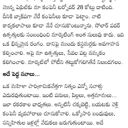
మొన్న ఏప్రిల్‌కు మా కంపెనీ టర్నోవర్‌ 28 కోట్లు దాటింది.
దీనికి బ్యాక్‌పగా వేరే కంపెనీలు కూడా పెట్టాం. వాటి
కార్యకలాపాలు కూడా నేనే చూసుకొంటున్నాను. సోలార్‌ పవర్‌
ఉత్పత్తులకు సంబంధించి మార్కెటింగ్‌ అంత సులువు కాదు. ఇది
ఒక భిన్నమైన రంగం. దానిపై ముందు కస్టమర్లకు అవగాహన
కల్పించాలి. ఆపై మా ఉత్పత్తులు, సేవల పట్ల నమ్మకం
కలిగించాలి. మార్కెట్‌లో పోటీని తట్టుకోగలిగితేనే నిలబడగలం.
అదే పెద్ద సవాలు...
ఒక మహిళా పారిశ్రామికవేత్తగా నిత్యం ఎన్నో సవాళ్లు
ఎదురవుతుంటాయి. ఇంటి పనులు, పిల్లలు, అత్తమామలు...
ఇలా రకరకాల బాధ్యతలు. అన్నిటినీ చక్కబెట్టి, బయటకు వెళ్లి
కంపెనీ వ్యవహారాలు చూసుకోవాలి. ఒక్కోసారి బంధువులు,
సన్నిహితుల ఇళ్లల్లో వేడుకలు జరుగుతుంటాయి. అదే