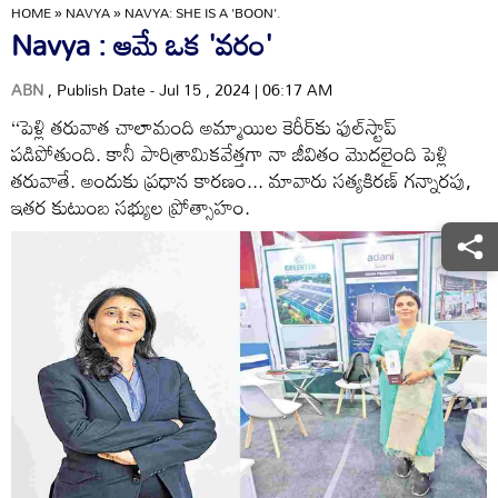
HOME
»
NAVYA
»
NAVYA: SHE IS A 'BOON'.
Navya : ఆమే ఒక 'వరం'
ABN
, Publish Date - Jul 15 , 2024 | 06:17 AM
‘‘పెళ్లి తరువాత చాలామంది అమ్మాయిల కెరీర్‌కు ఫుల్‌స్టాప్‌
పడిపోతుంది. కానీ పారిశ్రామికవేత్తగా నా జీవితం మొదలైంది పెళ్లి
తరువాతే. అందుకు ప్రధాన కారణం... మావారు సత్యకిరణ్‌ గన్నారపు,
ఇతర కుటుంబ సభ్యుల ప్రోత్సాహం.