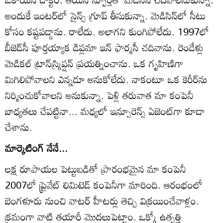
అందుకే ఇంటర్‌లో సైన్స్‌ గ్రూప్‌ తీసుకున్నా. మెడిసిన్‌లో సీటు
కోసం కష్టపడ్డాను. రాలేదు. అలాగని కుంగిపోలేదు. 1997లో
బీజెడ్‌సీ పూర్తయ్యాక డిప్లమా ఇన్‌ ఫార్మసీ చదివాను. రెండేళ్లు
మెడికల్‌ ట్రాన్‌స్ర్కిప్షన్‌ ప్రయత్నించాను. ఒక గృహిణిగా
మిగిలిపోవాలని ఎన్నడూ అనుకోలేదు. నాకంటూ ఒక కెరీర్‌ను
నిర్మించుకోవాలని అనుకున్నా. పెళ్లి తరువాత మా కంపెనీ
బాధ్యతలు చేపట్టినా... మధ్యలో ఇన్సూరెన్స్‌ ఏజెంట్‌గా కూడా
చేశాను.
మార్కెటింగ్‌ నేనే...
లక్ష రూపాయల పెట్టుబడితో ప్రారంభమైన మా కంపెనీ
2007లో ప్రైవేట్‌ లిమిటెడ్‌ కంపెనీగా మారింది. ఆరంభంలో
బెంగళూరు నుంచి వాటర్‌ హీటర్లు తెచ్చి విక్రయించేవాళ్లం.
క్రమంగా వాటి తయారీ మొదలుపెట్టాం. ఒక్కో ఉత్పత్తి