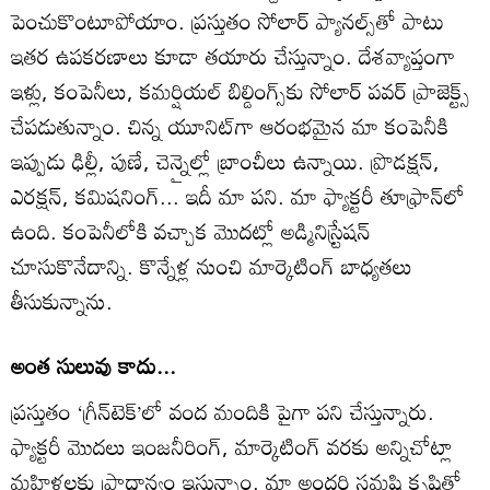
పెంచుకొంటూపోయాం. ప్రస్తుతం సోలార్‌ ప్యానల్స్‌తో పాటు
ఇతర ఉపకరణాలు కూడా తయారు చేస్తున్నాం. దేశవ్యాప్తంగా
ఇళ్లు, కంపెనీలు, కమర్షియల్‌ బిల్డింగ్స్‌కు సోలార్‌ పవర్‌ ప్రాజెక్ట్స్‌
చేపడుతున్నాం. చిన్న యూనిట్‌గా ఆరంభమైన మా కంపెనీకి
ఇప్పుడు ఢిల్లీ, పుణే, చెన్నైల్లో బ్రాంచీలు ఉన్నాయి. ప్రొడక్షన్‌,
ఎరక్షన్‌, కమిషనింగ్‌... ఇదీ మా పని. మా ఫ్యాక్టరీ తూఫ్రాన్‌లో
ఉంది. కంపెనీలోకి వచ్చాక మొదట్లో అడ్మినిస్ర్టేషన్‌
చూసుకొనేదాన్ని. కొన్నేళ్ల నుంచి మార్కెటింగ్‌ బాధ్యతలు
తీసుకున్నాను.
అంత సులువు కాదు...
ప్రస్తుతం ‘గ్రీన్‌టెక్‌’లో వంద మందికి పైగా పని చేస్తున్నారు.
ఫ్యాక్టరీ మొదలు ఇంజనీరింగ్‌, మార్కెటింగ్‌ వరకు అన్నిచోట్లా
మహిళలకు ప్రాధాన్యం ఇస్తున్నాం. మా అందరి సమష్టి కృషితో