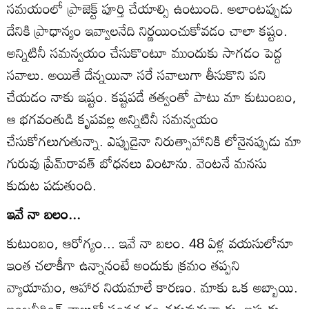
సమయంలో ప్రాజెక్ట్‌ పూర్తి చేయాల్సి ఉంటుంది. అలాంటప్పుడు
దేనికి ప్రాధాన్యం ఇవ్వాలనేది నిర్ణయించుకోవడం చాలా కష్టం.
అన్నిటినీ సమన్వయం చేసుకొంటూ ముందుకు సాగడం పెద్ద
సవాలు. అయితే దేన్నయినా సరే సవాలుగా తీసుకొని పని
చేయడం నాకు ఇష్టం. కష్టపడే తత్వంతో పాటు మా కుటుంబం,
ఆ భగవంతుడి కృపవల్ల అన్నిటినీ సమన్వయం
చేసుకోగలుగుతున్నా. ఎప్పుడైనా నిరుత్సాహానికి లోనైనప్పుడు మా
గురువు ప్రేమ్‌రావత్‌ బోధనలు వింటాను. వెంటనే మనసు
కుదుట పడుతుంది.
ఇవే నా బలం...
కుటుంబం, ఆరోగ్యం... ఇవే నా బలం. 48 ఏళ్ల వయసులోనూ
ఇంత చలాకీగా ఉన్నానంటే అందుకు క్రమం తప్పని
వ్యాయామం, ఆహార నియమాలే కారణం. మాకు ఒక అబ్బాయి.
ఇంజనీరింగ్‌ నాలుగో సంవత్సరం చదువుతున్నాడు. ఇప్పుడు