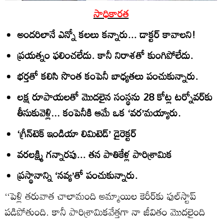
సాధికారత
అందరిలానే ఎన్నో కలలు కన్నారు... డాక్టర్‌ కావాలని!
ప్రయత్నం ఫలించలేదు. కానీ నిరాశతో కుంగిపోలేదు.
భర్తతో కలిసి సొంత కంపెనీ బాధ్యతలు పంచుకున్నారు.
లక్ష రూపాయలతో మొదలైన సంస్థను 28 కోట్ల టర్నోవర్‌కు
తీసుకువెళ్లి... కంపెనీకి ఆమే ఒక ‘వర’మయ్యారు.
‘గ్రీన్‌టెక్‌ ఇండియా లిమిటెడ్‌’ డైరెక్టర్‌
వరలక్ష్మి గన్నారపు... తన పాతికేళ్ల పారిశ్రామిక
ప్రస్థానాన్ని ‘నవ్య’తో పంచుకున్నారు.
‘‘పెళ్లి తరువాత చాలామంది అమ్మాయిల కెరీర్‌కు ఫుల్‌స్టాప్‌
పడిపోతుంది. కానీ పారిశ్రామికవేత్తగా నా జీవితం మొదలైంది