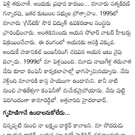
పెళ్లి తరువాతే. అందుకు ప్రధాన కారణం... మావారు సత్యకిరణ్‌
గన్నారపు, ఇతర కుటుంబ సభ్యుల ప్రోత్సాహం. 1995లో
మావారు ‘గ్రీన్‌టెక్‌’ సౌర విద్యుత్‌ ఉపకరణాల సంస్థను
ప్రారంభించారు. అంతకముందు ఆయన సోలార్‌ వాటర్‌ హీటర్లు
విక్రయించేవారు. ఈ రంగంలో ఆయనకు ఆసక్తి ఎక్కువ.
అందుకే మెకానికల్‌ ఇంజనీరింగ్‌ చదివిన ఆయన ఇటు వైపు
వచ్చారు. 1999లో మా పెళ్లయింది. మూడు నాలుగేళ్ల తరువాత
నేను కూడా కంపెనీ కార్యకలాపాల్లో భాగస్వామినయ్యాను. నేను
వెళ్లింది మావారికి కాస్త సాయంగా ఉందామని. కానీ నాటి
నుంచి పాతికేళ్లుగా కంపెనీతో మమేకమైపోయాను. నేను పుట్టి
పెరిగిందంతా కామారెడ్డిలో. అత్తవారిది హైదరాబాద్‌.
గృహిణిగానే ఉండాలనుకోలేదు...
చిన్నప్పటి నుంచి నా లక్ష్యం డాక్టర్‌ కావాలని. మా సోదరుడు
ఒకాయన డాక్టర్‌. ఆయన స్ఫూర్తితో మెడిసిన్‌ చదవాలనుకున్నా.