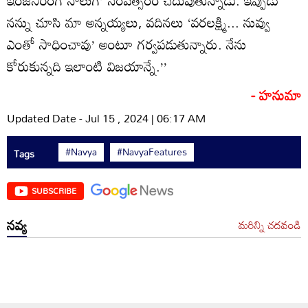
నన్ను చూసి మా అన్నయ్యలు, వదినలు ‘వరలక్ష్మి... నువ్వు
ఎంతో సాధించావు’ అంటూ గర్వపడుతున్నారు. నేను
కోరుకున్నది ఇలాంటి విజయాన్నే.’’
- హనుమా
Updated Date - Jul 15 , 2024 | 06:17 AM
#Navya
#NavyaFeatures
Tags
SUBSCRIBE
నవ్య
మరిన్ని చదవండి