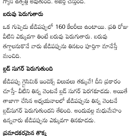
గ్యాస్‌ ఉత్పత్తి అవుతుంది. అజీర్తి చేస్తుంది.
బరువు పెరుగుతారు
ఒక గుప్పెడు జీడిపప్పులో 160 కేలరీలు ఉంటాయి. ప్రతి రోజు
వీటిని ఎక్కువగా తింటే బరువు పెరుగుతారు. బరువు
తగ్గాలనుకొనే వారు జీడిపప్పును తినటం పూర్తిగా మానేస్తే
మంచిది.
బ్లడ్‌ సుగర్‌ పెరుగుతుంది
జీడిపప్పు గ్లైసిమిక్‌ ఇండెక్స్‌ విలువలు తక్కువే! దీని ప్రకారం
చూస్తే- వీటిని తిన్న వెంటనే బ్లడ్‌ సుగర్‌ పెరగకూడదు. అయితే
తాజాగా చేసిన అధ్యయనాలలో జీడిపప్పును తిన్న వెంటనే
బ్లడ్‌సుగర్‌ పెరుగుతుందని తేలింది. అందువల్ల మధుమేహం
ఉన్నవారు జీడిపప్పును ఎక్కువగా తినకూడదు.
ప్రమాదకరమైన తొక్క