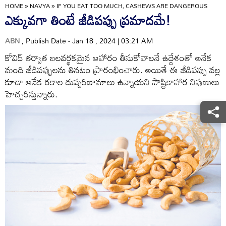
HOME
»
NAVYA
»
IF YOU EAT TOO MUCH, CASHEWS ARE DANGEROUS
ఎక్కువగా తింటే జీడిపప్పు ప్రమాదమే!
ABN
, Publish Date - Jan 18 , 2024 | 03:21 AM
కోవిడ్‌ తర్వాత బలవర్థకమైన ఆహారం తీసుకోవాలనే ఉద్దేశంతో అనేక
మంది జీడిపప్పులను తినటం ప్రారంభించారు. అయితే ఈ జీడిపప్పు వల్ల
కూడా అనేక రకాల దుష్పరిణామాలు ఉన్నాయని పౌష్టికాహార నిపుణులు
హెచ్చరిస్తున్నారు.