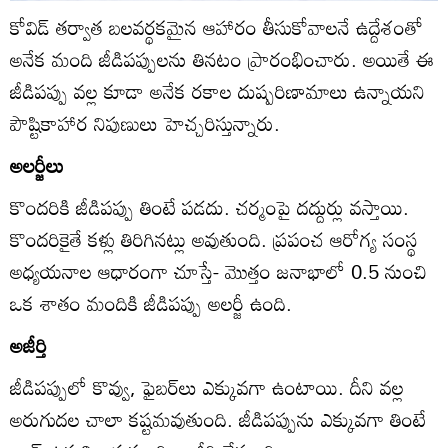
కోవిడ్‌ తర్వాత బలవర్థకమైన ఆహారం తీసుకోవాలనే ఉద్దేశంతో
అనేక మంది జీడిపప్పులను తినటం ప్రారంభించారు. అయితే ఈ
జీడిపప్పు వల్ల కూడా అనేక రకాల దుష్పరిణామాలు ఉన్నాయని
పౌష్టికాహార నిపుణులు హెచ్చరిస్తున్నారు.
అలర్జీలు
కొందరికి జీడిపప్పు తింటే పడదు. చర్మంపై దద్దుర్లు వస్తాయి.
కొందరికైతే కళ్లు తిరిగినట్లు అవుతుంది. ప్రపంచ ఆరోగ్య సంస్థ
అధ్యయనాల ఆధారంగా చూస్తే- మొత్తం జనాభాలో 0.5 నుంచి
ఒక శాతం మందికి జీడిపప్పు అలర్జీ ఉంది.
అజీర్తి
జీడిపప్పులో కొవ్వు, ఫైబర్‌లు ఎక్కువగా ఉంటాయి. దీని వల్ల
అరుగుదల చాలా కష్టమవుతుంది. జీడిపప్పును ఎక్కువగా తింటే