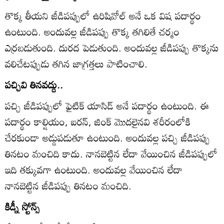
తొక్క తీయని జీడిపప్పులో ఉరిషివోల్‌ అనే ఒక విష పదార్థం
ఉంటుంది. అందువల్ల జీడిపప్పు తొక్క తగిలితే చర్మం
ఎర్రబడుతుంది. దురద పెడుతుంది. అందువల్ల జీడిపప్పు తొక్కను
వలిచేటప్పుడు తగిన జాగ్రత్తలు పాటించాలి.
పచ్చివి తినవద్దు..
పచ్చి జీడిపప్పులో ఫైటిక్‌ యాసిడ్‌ అనే పదార్థం ఉంటుంది. ఈ
పదార్థం కాల్షియం, ఐరన్‌, జింక్‌ మొదలైనవి శరీరంలోకి
చేరకుండా అడ్డుపడుతూ ఉంటుంది. అందువల్ల పచ్చి జీడిపప్పు
తినటం మంచిది కాదు. నానబెట్టిన లేదా వేయించిన జీడిపప్పులో
ఇది తక్కువగా ఉంటుంది. అందువల్ల వేయించిన లేదా
నానబెట్టిన జీడిపప్పు తినటం మంచిది.
కిడ్నీ స్టోన్స్‌