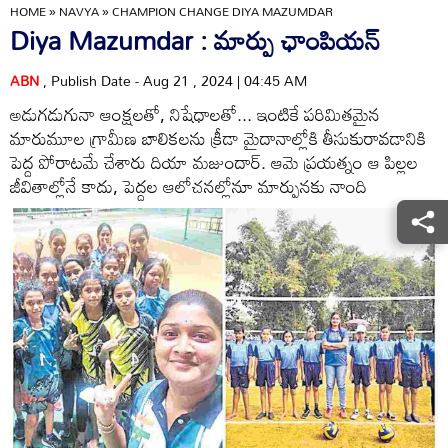
HOME
»
NAVYA
»
CHAMPION CHANGE DIYA MAZUMDAR
Diya Mazumdar : మార్పు ఛాంపియన్‌
ABN
, Publish Date - Aug 21 , 2024 | 04:45 AM
అడుగడుగునా ఆంక్షలతో, నిషేధాలతో... ఇంటికే పరిమితమైన
మారుమూల గ్రామీణ బాలికలను క్రీడా మైదానాల్లోకి తీసుకురావడానికి
పెద్ద పోరాటమే చేశారు దియా మజుందార్‌. ఆమె ప్రయత్నం ఆ పిల్లల
జీవితాల్లోనే కాదు, పెద్దల ఆలోచనల్లోనూ మార్పునకు నాంది