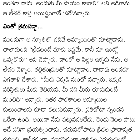
అంతగా రాదు. అందుకు మీ సాయం కావాలి’’ అని అడిగాను.
ఆ టీచర్‌ కాస్త అయిష్టంగానే ‘సరే’నన్నారు.
ఎంతో శ్రమపడ్డా...
ముందుగా ఆ స్కూల్‌లో చదివే అమ్మాయిలతో మాట్లాడాను.
చాలామంది ‘‘క్రీడలంటే మాకు ఇష్టమే. కానీ మా ఇంట్లో
ఒప్పుకోరు’’ అని చెప్పారు. దాంతో ఆ పిల్లల ఇళ్ళకు నేను, ఆ
టీచర్‌ వెళ్ళాం. తల్లితండ్రులతో మాట్లాడాం. దాదాపు అందరూ
ఎగతాళి చేశారు. ‘‘మీరు ఎక్కడి నుంచో వచ్చారు. ఇక్కడి
పరిస్థితులు మీకు తెలియవు. మీ పని మీరు చూసుకుంటే
మంచిది’’ అన్నారు. ఇతర పాఠశాలల అమ్మాయిల
కుటుంబాలను కూడా కలుసుకున్నాను. ప్రతిచోటా స్పందన
ఒకేలా ఉంది. అయినా నేను పట్టువదలలేదు. రెండు నెలల పాటు
అదే పనిగా ప్రయత్నించాను. చదువుతోపాటు క్రీడల ప్రాధాన్యత
గురించి, శారీరకంగా, మానసికంగా బాలికల ఎదుగుదలలో