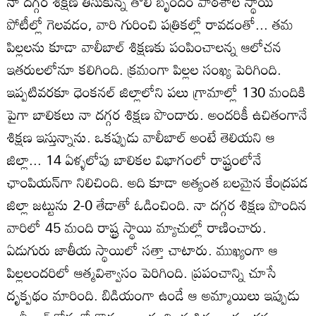
నా దగ్గర శిక్షణ తీసుకున్న తొలి బృందం పాఠశాల స్థాయి
పోటీల్లో గెలవడం, వారి గురించి పత్రికల్లో రావడంతో... తమ
పిల్లలను కూడా వాలీబాల్‌ శిక్షణకు పంపించాలన్న ఆలోచన
ఇతరులలోనూ కలిగింది. క్రమంగా పిల్లల సంఖ్య పెరిగింది.
ఇప్పటివరకూ ధెంకనల్‌ జిల్లాలోని పలు గ్రామాల్లో 130 మందికి
పైగా బాలికలు నా దగ్గర శిక్షణ పొందారు. అందరికీ ఉచితంగానే
శిక్షణ ఇస్తున్నాను. ఒకప్పుడు వాలీబాల్‌ అంటే తెలియని ఆ
జిల్లా... 14 ఏళ్ళలోపు బాలికల విభాగంలో రాష్ట్రంలోనే
ఛాంపియన్‌గా నిలిచింది. అది కూడా అత్యంత బలమైన కేంద్రపడ
జిల్లా జట్టును 2-0 తేడాతో ఓడించింది. నా దగ్గర శిక్షణ పొందిన
వారిలో 45 మంది రాష్ట్ర స్థాయి మ్యాచుల్లో రాణించారు.
ఏడుగురు జాతీయ స్థాయిలో సత్తా చాటారు. ముఖ్యంగా ఆ
పిల్లలందరిలో ఆత్మవిశ్వాసం పెరిగింది. ప్రపంచాన్ని చూసే
దృక్పథం మారింది. బిడియంగా ఉండే ఆ అమ్మాయిలు ఇప్పుడు