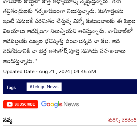
వాలీబాల్‌ కోర్టులో కొత్త అధ్యాయాన్ని సృష్టిస్తున్నారు. తమ
తల్లితండ్రులకు గర్వకారణంగా నిలుస్తున్నారు. కుమార్తెలను
ఇంటి పనులకే పరిమితం చేస్తున్న ఎన్నో కుటుంబాలకు ఈ పిల్లల
విజయాలు ఆదర్శంగా నిలుస్తాయని ఆశిస్తున్నాను. వాలీబాల్‌లో
ఆడపిల్లలకు ఉజ్వల భవిష్యత్తు ఉండాలన్నది నా కల. అది
నెరవేరడానికి నా భర్త అశుతోష్‌ పూర్తి సహాయ సహకారాలు
అందిస్తున్నారు.’’
Updated Date - Aug 21 , 2024 | 04:45 AM
#Telugu News
Tags
SUBSCRIBE
నవ్య
మరిన్ని చదవండి