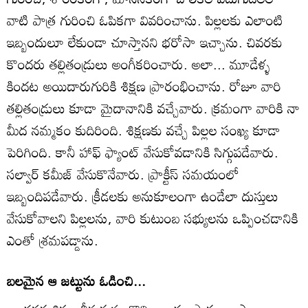
వాటి పాత్ర గురించి ఓపికగా వివరించాను. పిల్లలకు ఎలాంటి
ఇబ్బందులూ లేకుండా చూస్తానని భరోసా ఇచ్చాను. చివరకు
కొందరు తల్లితండ్రులు అంగీకరించారు. అలా... మూడేళ్ళ
కిందట అయిదారుగురికి శిక్షణ ప్రారంభించాను. రోజూ వారి
తల్లితండ్రులు కూడా మైదానానికి వచ్చేవారు. క్రమంగా వారికి నా
మీద నమ్మకం కుదిరింది. శిక్షణకు వచ్చే పిల్లల సంఖ్య కూడా
పెరిగింది. కానీ హాఫ్‌ ఫ్యాంట్‌ వేసుకోవడానికి సిగ్గుపడేవారు.
సల్వార్‌ కమీజ్‌ వేసుకొనేవారు. ప్రాక్టీస్‌ సమయంలో
ఇబ్బందిపడేవారు. క్రీడలకు అనుకూలంగా ఉండేలా దుస్తులు
వేసుకోవాలని పిల్లలను, వారి కుటుంబ సభ్యులను ఒప్పించడానికి
ఎంతో శ్రమపడ్డాను.
బలమైన ఆ జట్టును ఓడించి...