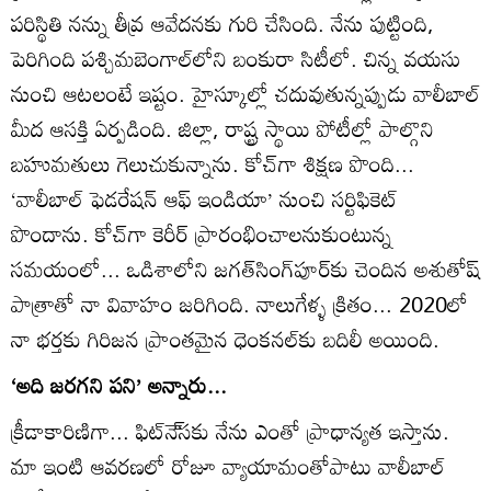
పరిస్థితి నన్ను తీవ్ర ఆవేదనకు గురి చేసింది. నేను పుట్టింది,
పెరిగింది పశ్చిమబెంగాల్‌లోని బంకురా సిటీలో. చిన్న వయసు
నుంచి ఆటలంటే ఇష్టం. హైస్కూల్లో చదువుతున్నప్పుడు వాలీబాల్‌
మీద ఆసక్తి ఏర్పడింది. జిల్లా, రాష్ట్ర స్థాయి పోటీల్లో పాల్గొని
బహుమతులు గెలుచుకున్నాను. కోచ్‌గా శిక్షణ పొంది...
‘వాలీబాల్‌ ఫెడరేషన్‌ ఆఫ్‌ ఇండియా’ నుంచి సర్టిఫికెట్‌
పొందాను. కోచ్‌గా కెరీర్‌ ప్రారంభించాలనుకుంటున్న
సమయంలో... ఒడిశాలోని జగత్‌సింగ్‌పూర్‌కు చెందిన అశుతోష్‌
పాత్రాతో నా వివాహం జరిగింది. నాలుగేళ్ళ క్రితం... 2020లో
నా భర్తకు గిరిజన ప్రాంతమైన ధెంకనల్‌కు బదిలీ అయింది.
‘అది జరగని పని’ అన్నారు...
క్రీడాకారిణిగా... ఫిట్‌నె్‌సకు నేను ఎంతో ప్రాధాన్యత ఇస్తాను.
మా ఇంటి ఆవరణలో రోజూ వ్యాయామంతోపాటు వాలీబాల్‌