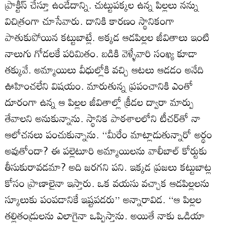
ప్రాక్టీస్‌ చేస్తూ ఉండేదాన్ని. చుట్టుపక్కల ఉన్న పిల్లలు నన్ను
విచిత్రంగా చూసేవారు. దానికి కారణం స్థానికంగా
పాతుకుపోయిన కట్టుబాట్లే. అక్కడ ఆడపిల్లల జీవితాలు ఇంటి
నాలుగు గోడలకే పరిమితం. బడికి వెళ్ళేవారి సంఖ్య కూడా
తక్కువే. అమ్మాయిలు వీధుల్లోకి వచ్చి ఆటలు ఆడడం అనేది
ఊహించలేని విషయం. మారుతున్న ప్రపంచానికి ఎంతో
దూరంగా ఉన్న ఆ పిల్లల జీవితాల్లో క్రీడల ద్వారా మార్పు
తేవాలని అనుకున్నాను. స్థానిక పాఠశాలలోని టీచర్‌తో నా
ఆలోచనలు పంచుకున్నాను. ‘‘మీరేం మాట్లాడుతున్నారో అర్థం
అవుతోందా? ఈ పల్లెటూరి అమ్మాయిలను వాలీబాల్‌ కోర్టుకు
తీసుకురావడమా? అది జరగని పని. ఇక్కడ ప్రజలు కట్టుబాట్ల
కోసం ప్రాణాలైనా ఇస్తారు. ఒక వయసు వచ్చాక ఆడపిల్లలను
స్కూలుకు పంపడానికే ఇష్టపడరు’’ అన్నారావిడ. ‘‘ఆ పిల్లల
తల్లితండ్రులను ఎలాగైనా ఒప్పిస్తాను. అయితే నాకు ఒడియా