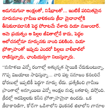
అడుగడుగునా ఆంక్షలతో, నిషేధాలతో... ఇంటికే పరిమితమైన
మారుమూల గ్రామీణ బాలికలను క్రీడా మైదానాల్లోకి
తీసుకురావడానికి పెద్ద పోరాటమే చేశారు దియా మజుందార్‌.
ఆమె ప్రయత్నం ఆ పిల్లల జీవితాల్లోనే కాదు, పెద్దల
ఆలోచనల్లోనూ మార్పునకు నాంది పలికింది. దియా
ప్రోత్సాహంతో ఇప్పుడు ఎందరో పిల్లలు వాలీబాల్‌లో
రాణిస్తున్నారు, ఛాంపియన్లుగా నిలుస్తున్నారు.
‘‘మహిళలు ఎన్నో రంగాల్లో అత్యున్నత స్థాయికి చేరుకుంటున్నా,
గొప్ప విజయాలు సాధిస్తున్నా... వారి పట్ల సమాజం కనబరిచే
ధోరణుల్లో ఇప్పటికీ పెద్దగా మార్పు లేదు. ప్రత్యేకించి గ్రామీణ
ప్రాంతాల్లో అమ్మాయిలు ఎన్నో ఆంక్షల మధ్య బతకాల్సి వస్తోంది.
క్రీడల్లో ఆడపిల్లలకు కనీస ప్రోత్సాహమైనా ఉండదు. ఒక
క్రీడాకారిణిగా, కోచ్‌గా ఒడిశాలోని ధెంకనల్‌ జిల్లాలోని గ్రామాల