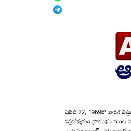
ఏప్రిల్‌ 22, 1969లో భారత విప్
విప్లవోద్యమం ప్రారంభం నుంచ
చారు మజుందార్‌, సత్యనారాయణ స