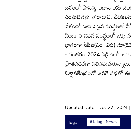
దేశంలో ఫాసిస్టు విధానాలను నెలక
సంఘటితమై పోరాడాలి. చీలికలను 
దేశంలో పలు విప్లవ సంస్థలతో సీపీ
వీలుకాని వివ్లవ సంస్థలతో ఐక్య
భాగంగా సీపీఐ(ఎం–ఎల్‌) న్యూడెమో
అనంతరం 2024 ఏప్రిల్‌లో జరిగి
ప్రాతిపదికగా విలీనమవుతున్నాయి
విజ్ఞానకేంద్రంలో జరిగే సభలో ఈ రె
Updated Date - Dec 27 , 2024 
#Telugu News
Tags