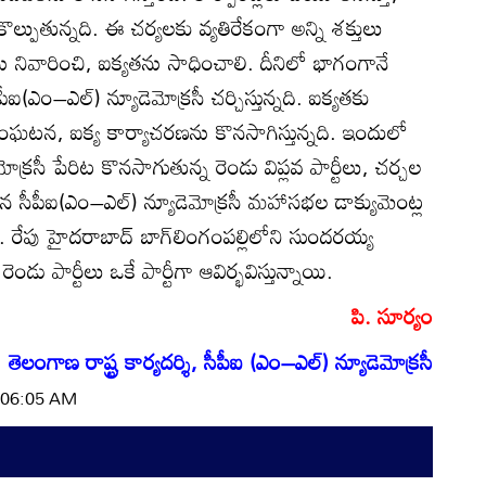
ొల్పుతున్నది. ఈ చర్యలకు వ్యతిరేకంగా అన్ని శక్తులు
నివారించి, ఐక్యతను సాధించాలి. దీనిలో భాగంగానే
ఐ(ఎం–ఎల్‌) న్యూడెమోక్రసీ చర్చిస్తున్నది. ఐక్యతకు
 సంఘటన, ఐక్య కార్యాచరణను కొనసాగిస్తున్నది. ఇందులో
క్రసీ పేరిట కొనసాగుతున్న రెండు విప్లవ పార్టీలు, చర్చల
న సీపీఐ(ఎం–ఎల్‌) న్యూడెమోక్రసీ మహాసభల డాక్యుమెంట్ల
. రేపు హైదరాబాద్‌ బాగ్‌లింగంపల్లిలోని సుందరయ్య
ండు పార్టీలు ఒకే పార్టీగా ఆవిర్భవిస్తున్నాయి.
పి. సూర్యం
తెలంగాణ రాష్ట్ర కార్యదర్శి, సీపీఐ (ఎం–ఎల్‌) న్యూడెమోక్రసీ
| 06:05 AM