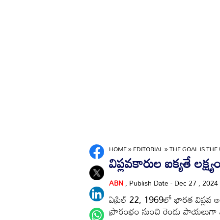
HOME
»
EDITORIAL
»
THE GOAL IS THE 
విప్లవకారుల ఐక్యతే లక్ష్య
ABN
, Publish Date - Dec 27 , 2024
ఏప్రిల్‌ 22, 1969లో భారత విప్లవ 
ప్రారంభం నుంచి రెండు పాయలుగా 