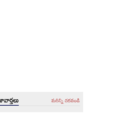
ావార్తలు
మరిన్ని చదవండి