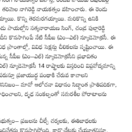
డ్డి, తరిమెల నాగిరెడ్డి నాయకత్వం వహించారు. ఈ రెండు
యి. కొన్ని తెరమరగయ్యాయి. మరికొన్ని ఉనికి
ండు పాయల్లోని సత్యనారాయణ సింగ్‌, చండ్ర పుల్లారెడ్డి
 దీని కొనసాగింపే నేటి సీపీఐ (ఎం–ఎల్‌) న్యూడెమోక్రసీ. ఈ
విధ ప్రాంతాల్లో, వివిధ సెక్షన్లు చీలికలను సృష్టించాయి. ఈ
ున్న సీపీఐ (ఎం–ఎల్‌) న్యూడెమోక్రసీని ప్రభావితం
యూడెమోక్రసీ 14 రాష్ట్రాలకు విస్తరించి విప్లవోద్యమాన్ని
్యపరుస్తూ ప్రజాయుద్ధ పంథాకి చేరువ కావాలని
 లెనినిజం– మావో ఆలోచనా విధానం సిద్ధాంత ప్రాతిపదికగా,
ని సాధించాలని, దృఢ సంకల్పంతో సమరశీల పోరాటాలను
 ప్రభుత్వం– ప్రజలను చీల్చే చర్యలకు, ఈతిబాధలకు
అణచివేతను కొనసాగిస్తోంది. కార్పొరేట్లకు చేయూతనిస్తూ,