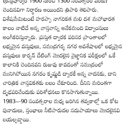
(క్రీస్తుపూర్వం 1900 నుంచి 1300 సంవత్సరం వరకు)
చెందినవిగా నిర్థారణ అయిందని త్రిపాఠి తెలిపారు.
విశేషమేమిటంటే హరప్పా నాగరికత మలి దశ మహాభారత
కాలం నాటిదే అన్న వాస్తవాన్ని అనేకమంది విద్వాంసులు
అంగీకరిస్తున్నారు. ప్రస్తుత ద్వారక పరిసర ప్రాంతాలలో
లభ్యమైన వస్తువులు, సముద్రగర్భ నగర అవశేషాలలో లభ్యమైన
వస్తువులు కార్బన్ డేటింగ్ మొదలైన వైజ్ఞానిక పరీక్షలలో ఒకే
కాలానికి చెందినవని రుజువు కావడంతో సముద్రంలో
మునిగిపోయిన నగరం కృష్ణుడి ద్వారకే అన్న వాదనకు, దాని
చారిత్రిక వాస్తవికతకు బలం చేకూరింది. దీనిని మరింతగా
దృఢపరిచేందుకు పరిశోధనలు కొనసాగుతున్నాయి.
1983–-90 సంవత్సరాల మధ్య జరిగిన తవ్వకాల్లో ఒక కోట
పునాదులు, స్తంభాలు నీటిపారుదల సదుపాయాలు మొదలైనవి
బయల్పడ్డాయి.