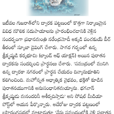
ఇటీవల గుజరాత్‌లోని ద్వారక పట్టణంలో కొత్తగా నిర్మాణమైన
వివిధ మౌలిక సదుపాయాలను ప్రారంభించడానికి వెళ్లిన
సందర్భంగా ప్రధానమంత్రి నరేంద్రమోదీ అక్కడి పంచకుయ్ బీచ్
తీరంలో స్కూబా డైవింగ్ చేశారు. సాగర గర్భంలో ఉన్న
శ్రీకృష్ణుడి కర్మభూమి (ల్యాండ్ ఆఫ్ యాక్షన్) అయిన పురాతన
ద్వారకను సందర్శించి ప్రార్థనలు చేశారు. ‘సముద్రంలో మునిగి
ఉన్న ద్వారకా నగరంలో ప్రార్థన చేయడం దివ్యానుభూతిని
కలిగించింది. మహోన్నత ఆధ్యాత్మిక వైభవం, భక్తితో కూడిన
పురాతనయుగానికి అనుసంధానితమయ్యాను. భగవాన్
శ్రీకృష్ణుడు మనందరినీ ఆశీర్వదిస్తాడు’ అని సోషల్‌ మీడియా
పోస్ట్‌లో ఆయన పేర్కొన్నారు. అదేరోజు ద్వారక పట్టణంలో
బహిరంగసభలో మాట్లాడుతూ ‘నేను సముద్రంలోకి వెళ్లి పురాతన