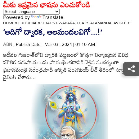
మీకు ఇష్టమైన భాషను ఎంచుకోండి
Powered by
Translate
HOME
»
EDITORIAL
»
'THAT'S DWARAKA, THAT'S ALAMANDALAVIGO...!'
‘అదిగో ద్వారక, ఆలమందలవిగో...!’
ABN
, Publish Date - Mar 03 , 2024 | 01:10 AM
ఇటీవల గుజరాత్‌లోని ద్వారక పట్టణంలో కొత్తగా నిర్మాణమైన వివిధ
మౌలిక సదుపాయాలను ప్రారంభించడానికి వెళ్లిన సందర్భంగా
ప్రధానమంత్రి నరేంద్రమోదీ అక్కడి పంచకుయ్ బీచ్ తీరంలో స్కూబా
డైవింగ్ చేశారు...