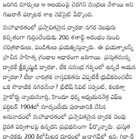
జరిగిన మార్పులు ఆ ఆలయంపై చెరగని ముద్రలు వేశాయి అని
గుజరాత్ పర్యాటక శాఖ వెబ్‌సైట్ పేర్కొంది.
మహాభారతంలో ప్రస్తావితమైన ద్వారకా నగర నెలవును
కచ్చితంగా గుర్తించేందుకు 20వ శతాబ్ది ఆరంభం నుంచి
చరిత్రకారులు, పండితులు ప్రయత్నిస్తున్నారు. ఈ ప్రయత్నాలన్నీ
ప్రాచీన సాహిత్య గ్రంథాల ఆధారంగా జరిగాయి. ప్రస్తుతమున్న
ద్వారకే శ్రీకృష్ణుడి ద్వారకా, లేక సముద్ర గర్భంలో ఉన్నదే ఆయన
ద్వారకా? లేదా చారిత్రక వాస్తవికతను ఎప్పటికీ ధ్రువీకరించలేని
ఒక పౌరాణిక నగరమేనా? బ్రిటిష్ సివిల్ సర్వెంట్, కలకత్తా
హైకోర్టు న్యాయమూర్తి, హిందూ ధర్మ అధ్యయనవేత్త ఎఫ్ఇ
పర్గిటర్ 1904లో మార్కండేయ పురాణానికి చేసిన
అనువాదంలో మహాభారతంలో ప్రస్తావితమైన ద్వారక నెలవు
రైవత పర్వతాలపై ఉన్నదని ప్రప్రథమంగా పేర్కొన్నారు. ప్రస్తుత
ద్వారకకు 200 కిలోమీటర్ల దూరంలో జునాగఢ్‌లో ఉన్న గిర్నార్