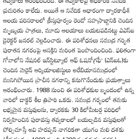
తవ్వకాలు ఆరంభించింది. ఈ తవ్వకాలపై అధికారిక నివేదిక
ప్రచురితం కాలేదు. అయితే ఆ నివేదిక ఆధారంగా ద్వారకాధీశ్
ఆలయ పరిసరాలలో క్రీస్తుపూర్వం రెండో సహస్రాబ్దానికి చెందిన
మృణ్మయ పాత్రలు, మూడు ఆలయాలు బయటపడినట్టు ఎఎస్ఐ
డైరెక్టర్ జనరల్ వెల్లడించారు. ఈ పరిశోధనలు సముద్ర గర్భిత
పురాతన నగరంపై ఆసక్తిని మరింత పెంపొందించింది. ఫలితంగా
గోవాలోని నేషనల్ ఇన్‌స్టిట్యూట్ ఆఫ్ ఓషనోగ్రఫీ’ (ఎన్ఐఓ)కు
చెందిన మెరైన్ ఆర్కియాలజిస్టులు అరేబియాసముద్రంలో
మునిగిపోయిన ప్రాచీన నగరాన్ని కనుగొనేందుకు ప్రయత్నాలు
ఆరంభించారు. 1988 నుంచి ఈ పరిశోధకుల బృందంలో ఉన్న
వారిలో డాక్టర్ శీల త్రిపాఠి ఒకరు. సముద్ర గర్భంలో తమకు
లభ్యమైన వస్తువులను, ద్వారకకు 30 కిలోమీటర్ల పరిధిలో
నిర్వహించిన పురావస్తు తవ్వకాలలో బయల్పడిన వస్తువులతో
పోల్చిచూస్తే అవి హరప్పన్ నాగరికతా యుగం మలి దశకు