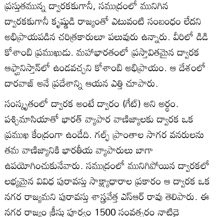
ప్రస్తుతమున్న ద్వారకకుగానీ, సముద్రంలో మునిగిన
ద్వారకకుగానీ కృష్ణుడి రాజ్యంతో ఎటువంటి సంబంధం లేదని
అభిప్రాయపడిన చరిత్రకారులూ పలువురు ఉన్నారు. వీరిలో డిడి
కోశాంబి ప్రముఖుడు. మహాభారతంలో ప్రస్తావితమైన ద్వారక
ఆఫ్ఘానిస్తాన్‌లో ఉండవచ్చని కోశాంబి అభిప్రాయం. ఆ దేశంలో
దారవాజ్ అనే ప్రదేశాన్ని ఆయన ఎత్తి చూపారు.
సంస్కృతంలో ద్వారక అంటే ద్వారం (గేట్) అని అర్థం.
పశ్చిమాసియాతో భారత్ వ్యాపార వాణిజ్యాలకు ద్వారక ఒక
ప్రముఖ కేంద్రంగా ఉండేది. గల్ఫ్ ప్రాంతాల సాగర వనరులను
తమ వాణిజ్యానికి భారతీయ వ్యాపారులు బాగా
ఉపయోగించుకునేవారు. సముద్రంలో మునిగిపోయిన ద్వారకలో
లభ్యమైన వివిధ పురావస్తు సాక్ష్యాధారాల ప్రకారం ఆ ద్వారక ఒక
నగర రాజ్యమని పురావస్తు శాస్త్రవేత్త ఎస్ఆర్ రావు తెలిపారు. ఈ
నగర రాజ్యం క్రీస్తు పూర్వం 1500 సంవత్సరం నాటిదై