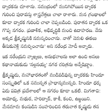
ద్వారకను చూశాను. సముద్రంలో మునిగిపోయిన ద్వారక
గురించి పురావస్తు శాస్త్రవేత్తలు చాలా రాశారు. మన గ్రంథాలలో
కూడా ద్వారక గురించి చాలా చెప్పబడింది. పురాతన ద్వారక ఒక
గొప్ప నగరం. ప్రణాళిక, అభివృద్ధికి మంచి ఉదాహరణ. నేను
అక్కడ శ్రీకృష్ణునికి నమస్కరించాను. నాతో నెమలి ఈకలు
తీసుకువెళ్లి సమర్పించాను’ అని నరేంద్ర మోదీ అన్నారు.
ఇక నరేంద్రుని వ్యాఖ్యలు, అనుభవాలను అలా ఉంచి అసలు
కథానాయకుడు ‘నల్లనయ్య’ నగర చరిత్రను అన్వేషిద్దాం.
శ్రీకృష్ణుడు, మహాభారతంతో ముడివడివున్న ద్వారకకు హిందూ
సంస్కృతిలో ఒక సమున్నత ప్రాధాన్యమున్నది. హిందూ ధర్మ
ఏడు పవిత్ర ప్రదేశాలలో ఆ నగరం కూడా ఒకటి. మిగతావి:
అయోధ్య, మథుర, హరిద్వార్, కాశీ, కంచి, ఉజ్జయిని.
మేనమామ కంసుడిని సంహరించిన తరువాత కృష్ణుడు తన