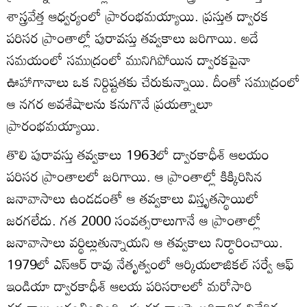
శాస్త్రవేత్త ఆధ్వర్యంలో ప్రారంభమయ్యాయి. ప్రస్తుత ద్వారక
పరిసర ప్రాంతాల్లో పురావస్తు తవ్వకాలు జరిగాయి. అదే
సమయంలో సముద్రంలో మునిగిపోయిన ద్వారకపైనా
ఊహాగానాలు ఒక నిర్దిష్టతకు చేరుకున్నాయి. దీంతో సముద్రంలో
ఆ నగర అవశేషాలను కనుగొనే ప్రయత్నాలూ
ప్రారంభమయ్యాయి.
తొలి పురావస్తు తవ్వకాలు 1963లో ద్వారకాధీశ్ ఆలయం
పరిసర ప్రాంతాలలో జరిగాయి. ఆ ప్రాంతాల్లో కిక్కిరిసిన
జనావాసాలు ఉండడంతో ఆ తవ్వకాలు విస్తృతస్థాయిలో
జరగలేదు. గత 2000 సంవత్సరాలుగానే ఆ ప్రాంతాల్లో
జనావాసాలు వర్థిల్లుతున్నాయని ఆ తవ్వకాలు నిర్ధారించాయి.
1979లో ఎస్ఆర్ రావు నేతృత్వంలో ఆర్కియలాజికల్ సర్వే ఆఫ్
ఇండియా ద్వారకాధీశ్ ఆలయ పరిసరాలలో మరోసారి