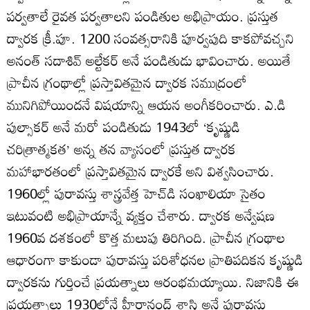
పర్వతాలే రైవత పర్వతాలని పండితుల అభిప్రాయం. ప్రస్తుత
ద్వారక క్రీ.పూ. 1200 సంవత్సరానికి పూర్వపుది కాకపోవచ్చని
అనంత్ సదాశివ్ అల్టేకర్ అనే పండితుడు భావించారు. అయితే
ప్రాచీన గ్రంథాల్లో ప్రస్తావితమైన ద్వారక సముద్రంలో
మునిగిపోయిందనే విషయాన్ని ఆయన అంగీకరించారు. ఎ.డి
పుల్సాకర్ అనే మరో పండితుడు 1943లో ‘కృష్ణుడి
చరిత్రాత్మకత’ అన్న తన వ్యాసంలో ప్రస్తుత ద్వారక
మహాభారతంలో ప్రస్తావితమైన ద్వారకే అని విశ్వసించారు.
1960ల్లో పురావస్తు శాస్త్రవేత్త హెచ్‌డి సంఖాలియా సైతం
ఇటువంటి అభిప్రాయాన్నే వ్యక్తం చేశారు. ద్వారక అన్వేషణ
1960వ దశకంలో కొత్త మలుపు తిరిగింది. ప్రాచీన గ్రంథాల
ఆధారంగా కాకుండా పురావస్తు పరిశోధనల ప్రాతిపదికన కృష్ణుడి
ద్వారకను గుర్తించే ప్రయత్నాలు ఆరంభమయ్యాయి. నిజానికి ఈ
ప్రయత్నాలు 1930ల్లోనే హీరానంద్ శాస్త్రి అనే పురావస్తు