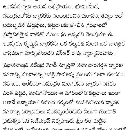
ఉండవచ్చన్నది ఆయన అభిప్రాయం. భూమి మీద,
సముద్రంలోను ద్వారకకు సంబంధించిన పురావస్తు తవ్వకాలలో
బయల్పడిన వస్తువులు, కట్టడాలకు ప్రాచీన గ్రంథాలలో
ప్రస్తావితమైన వాటితో సంబంధం ఉన్నదని తెలుపుతూ ఈ
ఆవిష్కరణ కృష్ణుడి ద్వారకను ఒక కట్టుకథ నుంచి ఒక చారిత్రక
వాస్తవంగా మార్చివేసిందని ఎస్ఆర్ రావు వ్యాఖ్యానించారు.
ప్రధానమంత్రి నరేంద్ర మోదీ స్ఫూర్తితో సముద్రాంతర్గత ద్వారకా
నగరాన్ని చూడాలన్న ఆసక్తి సామాన్య ప్రజలకు కూడా కలగడం
సహజం. అరేబియా సముద్రం మింగివేసిన ద్వారకా నగరం
ఎంత పెద్దది, మునిగిపోయిన ఆ నగరంలోని కట్టడాలు ఇంకా
అలానే ఉన్నాయా? సముద్ర గర్భంలో మునిగిపోయిన ద్వారక
నగరాన్ని పర్యాటకులు సందర్శించేందుకు వీలుగా గుజరాత్
ప్రభుత్వం ఒక సబ్‌మెరైన్ నిర్వహణకు శ్రీకారం చుట్టిన
నేపథ్యంలో, అనేకమంది ప్రజల ఆకాంక్ష ఫలించే రోజు త్వరలోనే