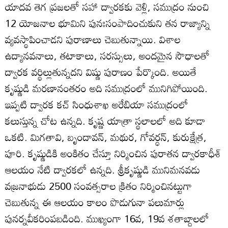
యాదవ తెగ ప్రజలతో సహా ద్వారకకు వెళ్లి, సముద్రం నుంచి
12 యోజనాల భూమిని పునఃసంపాదించుకుని తన రాజ్యాన్ని
వ్యవస్థాపించాడని పురాణాలు చెబుతున్నాయి. విశాల
ఉద్యానవనాలు, తటాకాలు, సరస్సులు, అందమైన సౌధాలతో
ద్వారక వర్థిల్లుతున్నదని విష్ణు పురాణం పేర్కొంది. అయితే
కృష్ణుడి మరణానంతరం అది సముద్రంలో మునిగిపోయింది.
ఇప్పటి ద్వారక కచ్ సింధుశాఖ అరేబియా సముద్రంలో
కలుస్తున్న చోట ఉన్నది. కృష్ణ యాత్రా స్థలాలలో అది కూడా
ఒకటి. మిగతావి, బృందావన్, మథుర, గోవర్ధన్, కురుక్షేత్ర,
పూరి. కృష్ణుడికి అంకితం చేస్తూ నిర్మించిన పురాతన ద్వారకాధీశ్
ఆలయం నేటి ద్వారకలో ఉన్నది. శ్రీకృష్ణుడి మునిమనవడు
వజ్రనాభుడు 2500 సంవత్సరాల క్రితం నిర్మించినట్టుగా
చెబుతున్న ఈ ఆలయం కాలం పొడుగునా పలుమార్లు
పునర్నవీకరింపబడింది. ముఖ్యంగా 16వ, 19వ శతాబ్దాలలో