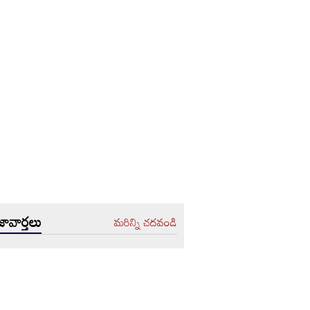
ావార్తలు
మరిన్ని చదవండి