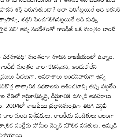
పాదన శక్తి పెరుగుతుందా? అలా పెరిగేట్లయితే అది అతనికి
వాసాన్ని, శక్తిని పెంచగలిగినట్లయితే అది నువ్వు
థకమైన పని’ అన్న సందేశంతో గాంధీజీ ఒక మంత్రం లాంటి
ే పరమావధి’ మంత్రంగా మారిన రాజకీయంలో ఉన్నాం.
ి గాంధీజీ మంత్రం చాలా కఠినమైన, అందుకోలేని
ి ప్రజలు పేదలుగా, అవకాశాలు అందనివారుగా ఉన్న
కొత్త తాత్కాలిక పథకాలను ఆశించటాన్ని తప్పు పట్టలేం.
ాల చేతిలో ఆర్థికాభివృద్ధి, దీర్ఘకాలిక ఉమ్మడి అవసరాలు
ాం. 2004లో వాజపేయి ప్రధానమంత్రిగా తిరిగి ఎన్డీఏ
దని చాలామంది విశ్లేషకులు, రాజకీయ పండితులు బలంగా
 తాత్కాలిక సంక్షేమ హామీల దెబ్బకి మౌలిక వసతులు, ఉమ్మడి
ఓడిపోయాయి.