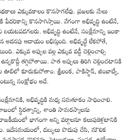
ేమ పథకాలు ఎక్కువకాలం కొనసాగలేవు. ప్రజలకు మేలు
వరికి పేదరికాన్ని కొనసాగిస్తాయి. వేగంగా అభివృద్ధి ఉంటేనే,
ంచి బయటపడగలరు. అభివృద్ధి ఉంటేనే, సంక్షేమాన్ని ఇంకా
మైన అదనపు ఆదాయం లభిస్తుంది. అభివృద్ధే లేకపోతే,
ుంది. ఎక్కువ అప్పుల వల్ల ఎక్కువ వడ్డీ చెల్లించాల్సి
నకొద్దీ తగ్గిపోతాయి. పాత అప్పులు తిరిగి చెల్లించటానికి
పుల ఊబిలో కూరుకుపోతాం. శ్రీలంక, పాకిస్థాన్, జింబాబ్వే,
ొంటున్న సంక్షోభం అదే.
్షేమానికి, అభివృద్ధికి మధ్య సమతూకం సాధించాలి.
ాజంలో స్థిరత్వాన్ని, శాంతి సామరస్యాలను
 రాజకీయంలో భాగంగా అన్ని వర్గాలనూ కలుపుకెళ్లటానికి
. ఇదేసమయంలో, డబ్బులు పొదుపు చేసి, మౌలిక
ిక వ్యవస్థాపక చొరవను, పెట్టుబడులు, సంపద, ఉద్యోగాల