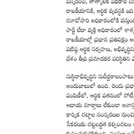
విస్మరించి, తాత్కాలిక పథకాల 
రాజకీయానికి, ఆర్థిక వ్యవస్థకి ఇ
మూడోసారి అధికారంలోకి వస్తుంద
పార్టీ లేదా వ్యక్తి అధికారంలో శ
రాజకీయాల్లో ప్రధాన ప్రతిపక్షం 
పటిష్ఠ ఆర్థిక నిర్వహణ, అభివృద
దేశం తీవ్ర ప్రమాదకర పరిస్థితిని
సుస్థిరాభివృద్ధిని సుదీర్ఘకాలం
అందుబాటులో ఉంది. రెండు ప్రధ
పంపిణీలో, ఆర్థిక పతనంలో పో
ఆదాయ మార్గాలు లేకుండా అవాస
కార్మిక చట్టాల సంస్కరణల నుంచ
సేకరణకు చట్టబద్ధత కల్పించటం అని
కుచించుకుపోతుంది. సంస్థలు ఇచ్