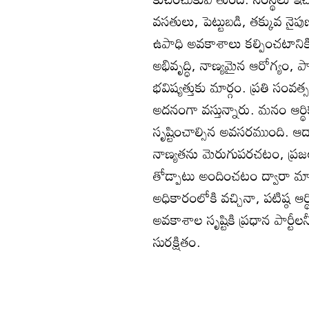
వసతులు, పెట్టుబడి, తక్కువ నైపు
ఉపాధి అవకాశాలు కల్పించటానికి గ
అభివృద్ధి, నాణ్యమైన ఆరోగ్యం,
భవిష్యత్తుకు మార్గం. ప్రతి సంవ
అదనంగా వస్తున్నారు. మనం ఆర్థి
సృష్టించాల్సిన అవసరముంది. ఆ
నాణ్యతను మెరుగుపరచటం, ప్రజలక
తోడ్పాటు అందించటం ద్వారా మా
అధికారంలోకి వచ్చినా, పటిష్ఠ ఆర్థ
అవకాశాల సృష్టికి ప్రధాన పార్టీల
సురక్షితం.