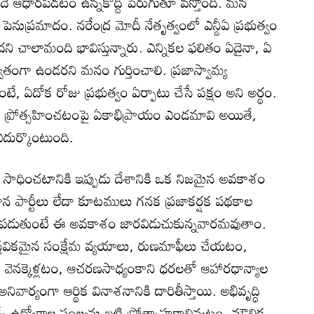
మీదే ఆధారపడటం ఉన్నకొద్దీ పెరుగుతూ వస్తోంది. మన
ది పెనుప్రమాదం. నరేంద్ర మోదీ నేతృత్వంలో ఎన్డీఏ ప్రభుత్వం
ని చాలామంది భావిస్తున్నారు. ఎన్నికల ఫలితం ఏదైనా, ఏ
ాశ్వతంగా ఉండరని మనం గుర్తించాలి. ప్రజాస్వామ్య
అంటే, ఏదోక రోజు ప్రభుత్వం ఏర్పాటు చేసే పక్షం అని అర్థం.
్ధిని ప్రోత్సహించటంపై ఏకాభిప్రాయం ఎండమావి అయితే,
 ఎదుర్కొంటుంది.
పాటు సాధించటానికి ఇప్పుడు దేశానికి ఒక నిజమైన అవకాశం
ాన పార్టీలు లేదా కూటములు గనక ప్రజాకర్షక పథకాల
టీపడుతుంటే ఈ అవకాశం జారవిడుచుకున్నవారమవుతాం.
్తవికమైన సంక్షేమ వ్యయాలు, రుణమాఫీలు చేయటం,
ి వెనక్కెళ్లటం, ఆచరణసాధ్యంకాని ధరలతో ఆహారధాన్యాల
వార్యంగా ఆర్థిక వినాశనానికి దారితీస్తాయి. అభివృద్ధి
చే ఉద్యోగాల సంఖ్యను బట్టి ప్రోత్సాహకాలివ్వటం, మౌలిక