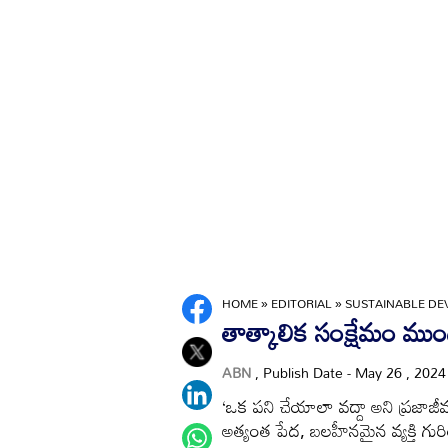
HOME
»
EDITORIAL
»
SUSTAINABLE DE
తాత్కాలిక సంక్షేమం ముందు
ABN
, Publish Date - May 26 , 202
‘ఒక పని చేయాలా వద్దా అని ప్రజాజ
అత్యంత పేద, బలహీనమైన వ్యక్తి గుర