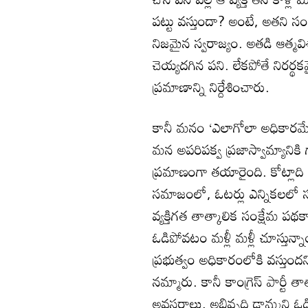
పట్టు వస్తుందా? అంటే, అతని సం
నిజమైన స్వరాజ్యం. అతడి ఆత్మవిశ్
చెయ్యదగిన పని. లేకపోతే నిరర్
ప్రమాణాన్ని నిర్దేశించారు.
కానీ మనం ‘ఎలాగోలా అధికారమ
మన అపరిపక్వ ప్రజాస్వామ్యానిక
ప్రమాణంగా తయారైంది. కోట్లాద
సమాజంలో, ఓటర్లు ఎన్నికలలో సరి
వ్యక్తిగత తాత్కాలిక సంక్షేమ పథక
ఓడిపోవటం మళ్లీ మళ్లీ చూస్తున్న
ప్రభుత్వం అధికారంలోకి వస్తుం
నమ్మారు. కానీ కాంగ్రెస్‌ పార్టీ
అవసరాలు, అభివృద్ధి ఢామ్మని 