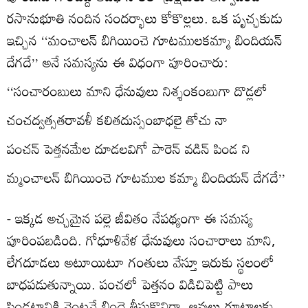
రసానుభూతి నందిన సందర్భాలు కోకొల్లలు. ఒక పృచ్ఛకుడు
ఇచ్చిన ‘‘మంచాలన్‌ బిగియించె గూటములకమ్మా బిందియన్‌
దేగదే’’ అనే సమస్యను ఈ విధంగా పూరించారు:
‘‘సంచారంబులు మాని ధేనువులు నిశ్శంకంబుగా దొడ్లలో
చంచద్వత్సతరావళీ కలితదుస్సంబాధలై తోచు నా
పంచన్‌ పెత్తనమేల దూడలవిగో పారెన్‌ వడిన్‌ పిండ ని
మ్మంచాలన్‌ బిగియించె గూటముల కమ్మా బిందియన్‌ దేగదే’’
- ఇక్కడ అచ్చమైన పల్లె జీవితం నేపథ్యంగా ఈ సమస్య
పూరింపబడింది. గోధూళివేళ ధేనువులు సంచారాలు మాని,
లేగదూడలు అటూయిటూ గంతులు వేస్తూ ఇరుకు స్థలంలో
బాధపడుతున్నాయి. పంచలో పెత్తనం విడిచిపెట్టి పాలు
పిండటానికి వెంటనే బిందె తీసుకొనిరా. ఆవులు గూటాలకు