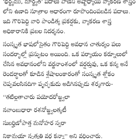
‘భర్జ్యము, మార్జ్యత’ పదాలు పాణిని అష్టాధ్యాయి వ్యాకరణ శాస్త్రం
లోని ఉణాది సూత్రాల ఆధారంగా రూపొందింపబడిన పదాలు.
ఇది గౌరిపెద్ది వారి పాండిత్య ప్రకర్షకు, వ్యాకరణ శాస్త్ర
అధికారానికి ప్రబల నిదర్శనం.
సంస్కృత భాషలోసైతం గౌరిపెద్ది అవధాన చాతుర్యం పలు
సందర్భాల్లో ప్రస్ఫుటం అయింది. ఒక పర్యాయం కర్నూలులో
చేసిన అవధానంలోని వర్ణనాంశంలో వర్షర్తువు, ఒక కన్య అనే
రెండర్థాలతో కూడిన శ్లేషాలంకారంతో సంస్కృత శ్లోకం
చెప్పవలసినదిగా పృచ్ఛకుడు అడిగినప్పుడు శర్మగారు-
‘‘తటిల్లతాచారు పయోదరోజ్జ్వలా
నవాంబుధారా రశనోజ్జ్వలత్కటీ
సుబర్హిణోపాత్త మనోహర స్వరా
నికామయా నృత్యతి వర్ణ కన్యా’’ అని వర్ణించారు.