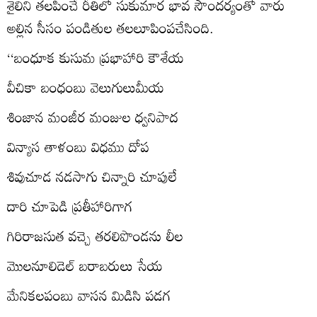
శైలిని తలపించే రీతిలో సుకుమార భావ సౌందర్యంతో వారు
అల్లిన సీసం పండితుల తలలూపింపచేసింది.
‘‘బంధూక కుసుమ ప్రభాహారి కౌశేయ
వీచికా బంధంబు వెలుగులుమీయ
శింజాన మంజీర మంజుల ధ్వనిపాద
విన్యాస తాళంబు విధము దోప
శివుచూడ నడసాగు చిన్నారి చూపులే
దారి చూపెడి ప్రతీహారిగాగ
గిరిరాజసుత వచ్చె తరలిపొండను లీల
మొలనూలిడెల్‌ బరాబరులు సేయ
మేనికలపంబు వాసన మిడిసి పడగ