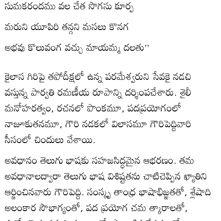
సుమకరందము వల చేత సొగసు కూర్ప
మరుని యూపిరి తన్గని మసలు కొనగ
అభవు కొలువంగ వచ్చు మాయమ్మ దలతు’’
కైలాస గిరిపై తపోదీక్షలో ఉన్న పరమేశ్వరుని సేవకై నడచి
వస్తున్న పార్వతి రమణీయ రూపాన్ని దర్శింపచేశారు. శైలీ
మనోహరత్వం, రచనలో పొంకమూ, పదప్రయోగంలో
నాజూకుతనమూ, గౌరి నడకలో విలాసమూ గౌరిపెద్దివారి
సీసంలో చిందులు వేశాయి.
అవధానం తెలుగు భాషకు సహజసిద్ధమైన ఆభరణం. తమ
అవధానాలద్వారా తెలుగు భాష విశిష్టతను చాటిచెప్పిన ఖ్యాతిని
ఆర్జించినవారు గౌరిపెద్ది. సంస్కృ తాంధ్ర భాషాభిజ్ఞతతో, శ్లేషాది
అలంకార సౌభాగ్యంతో, పద ప్రయోగ చమ త్కారాలతో,