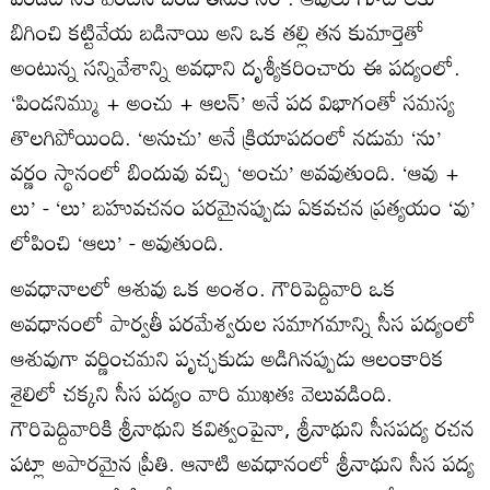
బిగించి కట్టివేయ బడినాయి అని ఒక తల్లి తన కుమార్తెతో
అంటున్న సన్నివేశాన్ని అవధాని దృశ్యీకరించారు ఈ పద్యంలో.
‘పిండనిమ్ము + అంచు + ఆలన్‌’ అనే పద విభాగంతో సమస్య
తొలగిపోయింది. ‘అనుచు’ అనే క్రియాపదంలో నడుమ ‘ను’
వర్ణం స్థానంలో బిందువు వచ్చి ‘అంచు’ అవవుతుంది. ‘ఆవు +
లు’ - ‘లు’ బహువచనం పరమైనప్పుడు ఏకవచన ప్రత్యయం ‘వు’
లోపించి ‘ఆలు’ - అవుతుంది.
అవధానాలలో ఆశువు ఒక అంశం. గౌరిపెద్దివారి ఒక
అవధానంలో పార్వతీ పరమేశ్వరుల సమాగమాన్ని సీస పద్యంలో
ఆశువుగా వర్ణించమని పృచ్ఛకుడు అడిగినప్పుడు ఆలంకారిక
శైలిలో చక్కని సీస పద్యం వారి ముఖతః వెలువడింది.
గౌరిపెద్దివారికి శ్రీనాథుని కవిత్వంపైనా, శ్రీనాథుని సీసపద్య రచన
పట్లా అపారమైన ప్రీతి. ఆనాటి అవధానంలో శ్రీనాథుని సీస పద్య