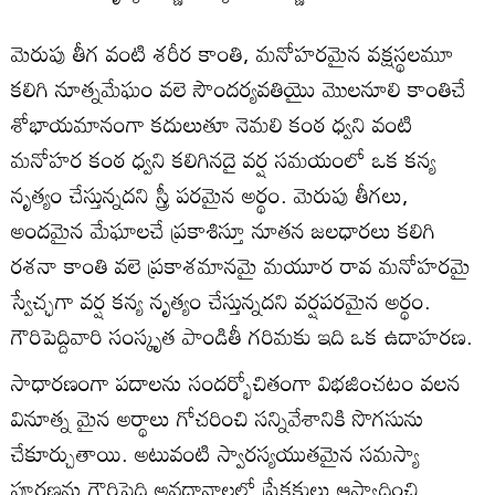
మెరుపు తీగ వంటి శరీర కాంతి, మనోహరమైన వక్షస్థలమూ
కలిగి నూత్నమేఘం వలె సౌందర్యవతియైు మొలనూలి కాంతిచే
శోభాయమానంగా కదులుతూ నెమలి కంఠ ధ్వని వంటి
మనోహర కంఠ ధ్వని కలిగినదై వర్ష సమయంలో ఒక కన్య
నృత్యం చేస్తున్నదని స్త్రీ పరమైన అర్థం. మెరుపు తీగలు,
అందమైన మేఘాలచే ప్రకాశిస్తూ నూతన జలధారలు కలిగి
రశనా కాంతి వలె ప్రకాశమానమై మయూర రావ మనోహరమై
స్వేచ్ఛగా వర్ష కన్య నృత్యం చేస్తున్నదని వర్షపరమైన అర్థం.
గౌరిపెద్దివారి సంస్కృత పాండితీ గరిమకు ఇది ఒక ఉదాహరణ.
సాధారణంగా పదాలను సందర్భోచితంగా విభజించటం వలన
వినూత్న మైన అర్థాలు గోచరించి సన్నివేశానికి సొగసును
చేకూర్చుతాయి. అటువంటి స్వారస్యయుతమైన సమస్యా
పూరణను గౌరిపెద్ది అవధానాలలో ప్రేక్షకులు ఆస్వాదించి