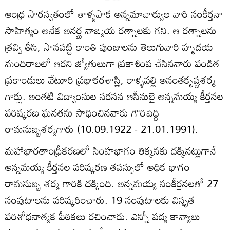
ఆంధ్ర సారస్వతంలో తాళ్ళపాక అన్నమాచార్యుల వారి సంకీర్తనా
సాహిత్యం అనేక అనర్ఘ వాఙ్మయ రత్నాలకు గని. ఆ రత్నాలను
త్రవ్వి తీసి, సానపట్టి కాంతి పుంజాలను తెలుగువారి హృదయ
మందిరాలలో ఆరని జ్యోతులుగా ప్రకాశింప చేసినవారు పండిత
ప్రకాండులు వేటూరి ప్రభాకరశాస్త్రి, రాళ్ళపల్లి అనంతకృష్ణశర్మ
గార్లు. అంతటి విద్వాంసుల సరసన ఆసీనులై అన్నమయ్య కీర్తనల
పరిష్కరణ ఘనతను సాధించినవారు గౌరిపెద్ది
రామసుబ్బశర్మగారు (10.09.1922 - 21.01.1991).
మహాభారతాంధ్రీకరణలో సింహభాగం తిక్కనకు దక్కినట్లుగానే
అన్నమయ్య కీర్తనల పరిష్కరణ తపస్సులో అధిక భాగం
రామసుబ్బ శర్మ గారికి దక్కింది. అన్నమయ్య సంకీర్తనలతో 27
సంపుటాలను పరిష్కరించారు. 19 సంపుటాలకు విస్తృత
పరిశోధనాత్మక పీఠికలు రచించారు. ఎన్నో పద్య కావ్యాలు