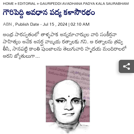
HOME
»
EDITORIAL
»
GAURIPEDDI AVADHANA PADYA KALA SAURABHAM
గౌరిపెద్ది అవధాన పద్య కళాసౌరభం
ABN
, Publish Date - Jul 15 , 2024 | 02:10 AM
ఆంధ్ర సారస్వతంలో తాళ్ళపాక అన్నమాచార్యుల వారి సంకీర్తనా
సాహిత్యం అనేక అనర్ఘ వాఙ్మయ రత్నాలకు గని. ఆ రత్నాలను త్రవ్వి
తీసి, సానపట్టి కాంతి పుంజాలను తెలుగువారి హృదయ మందిరాలలో
ఆరని జ్యోతులుగా...