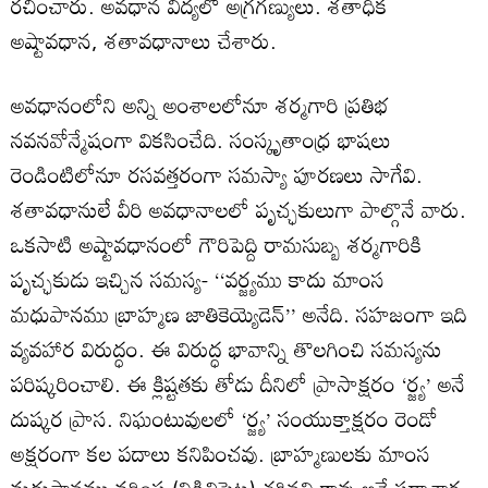
రచించారు. అవధాన విద్యలో అగ్రగణ్యులు. శతాధిక
అష్టావధాన, శతావధానాలు చేశారు.
అవధానంలోని అన్ని అంశాలలోనూ శర్మగారి ప్రతిభ
నవనవోన్మేషంగా వికసించేది. సంస్కృతాంధ్ర భాషలు
రెండింటిలోనూ రసవత్తరంగా సమస్యా పూరణలు సాగేవి.
శతావధానులే వీరి అవధానాలలో పృచ్ఛకులుగా పాల్గొనే వారు.
ఒకసాటి అష్టావధానంలో గౌరిపెద్ది రామసుబ్బ శర్మగారికి
పృచ్ఛకుడు ఇచ్చిన సమస్య- ‘‘వర్జ్యము కాదు మాంస
మధుపానము బ్రాహ్మణ జాతికెయ్యెడెన్‌’’ అనేది. సహజంగా ఇది
వ్యవహార విరుద్ధం. ఈ విరుద్ధ భావాన్ని తొలగించి సమస్యను
పరిష్కరించాలి. ఈ క్లిష్టతకు తోడు దీనిలో ప్రాసాక్షరం ‘ర్జ్య’ అనే
దుష్కర ప్రాస. నిఘంటువులలో ‘ర్జ్య’ సంయుక్తాక్షరం రెండో
అక్షరంగా కల పదాలు కనిపించవు. బ్రాహ్మణులకు మాంస
మధుపానము వర్జింప (విడిచిపెట్ట) తగినవి కావు అనే సదాచార