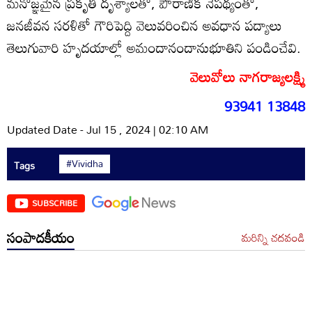
మనోజ్ఞమైన ప్రకృతి దృశ్యాలతో, పౌరాణిక నేపథ్యంతో,
జనజీవన సరళితో గౌరిపెద్ది వెలువరించిన అవధాన పద్యాలు
తెలుగువారి హృదయాల్లో అమందానందానుభూతిని పండించేవి.
వెలువోలు నాగరాజ్యలక్ష్మి
93941 13848
Updated Date - Jul 15 , 2024 | 02:10 AM
#Vividha
Tags
SUBSCRIBE
సంపాదకీయం
మరిన్ని చదవండి