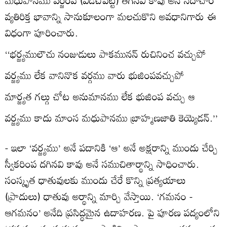
వ్యతిరిక్త భావాన్ని సానుకూలంగా మలచుకొని అవధానిగారు ఈ
విధంగా పూరించారు.
‘‘భర్జ్యములౌచు నంజుడులు పాకమునన్‌ రుచినించ వచ్చుపో
వర్జ్యము లేక వానినొక వర్గము వారు భుజింపవచ్చుపో
మార్జ్యత గల్గు చోట అనుమానము లేక భుజింప వచ్చు ఆ
వర్జ్యము కాదు మాంస మధుపానము బ్రాహ్మణజాతి కెయ్యెడన్‌.’’
- ఇలా ‘వర్జ్యము’ అనే పదానికి ‘ఆ’ అనే అక్షరాన్ని ముందు చేర్చి
స్వీకరింప దగినవి కావు అనే సముచితార్థాన్ని సాధించారు.
సంస్కృత ధాతువులకు ముందు చేరే కొన్ని ప్రత్యయాలు
(ప్రాదులు) ధాతువు అర్థాన్ని మార్చి వేస్తాయి. ‘గమనం -
ఆగమనం’ అనేది ప్రసిద్ధమైన ఉదాహరణ. పై పూరణ పద్యంలోని